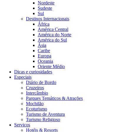
Nordeste
Sudeste
Sul
Destinos Internacionais
África
América Central
América do Norte
América do Sul
Ásia
Caribe
Europa
Oceania
Oriente Médio
Dicas e curiosidades
Especiais
Diário de Bordo
Cruzeiros
Intercâmbio
Parques Temáticos & Atrações
Mochilão
Ecoturismo
Turismo de Aventura
Turismo Religioso
Serviços
Hotéis & Resorts