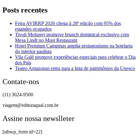
Posts recentes
Feira AVIRRP 2026 chega à 28ª edição com 95% dos
estandes ocupados
Tivoli Mofarrej promove brunch dominical exclusivo com
Mesa Lindt no Must Restaurant
Hotel Premium Campinas amplia protagonismo na hotelaria
do interior paulista
Vila Galé promove experiências especiais para celebrar o Dia
dos Pais
Teatro Amazonas entra para a lista de patrimônios da Unesco
Contate-nos
(11) 3024-9500
viagem@editoraqual.com.br
Assine nossa newslleter
[sibwp_form id=22]