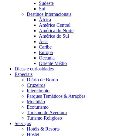
Sudeste
Sul
Destinos Internacionais
África
América Central
América do Norte
América do Sul
Ásia
Caribe
Europa
Oceania
Oriente Médio
Dicas e curiosidades
Especiais
Diário de Bordo
Cruzeiros
Intercâmbio
Parques Temáticos & Atrações
Mochilão
Ecoturismo
Turismo de Aventura
Turismo Religioso
Serviços
Hotéis & Resorts
Hostel