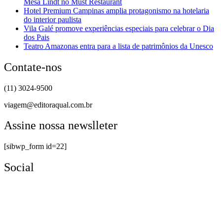
Mesa Lindt no Must Restaurant
Hotel Premium Campinas amplia protagonismo na hotelaria
do interior paulista
Vila Galé promove experiências especiais para celebrar o Dia
dos Pais
Teatro Amazonas entra para a lista de patrimônios da Unesco
Contate-nos
(11) 3024-9500
viagem@editoraqual.com.br
Assine nossa newslleter
[sibwp_form id=22]
Social