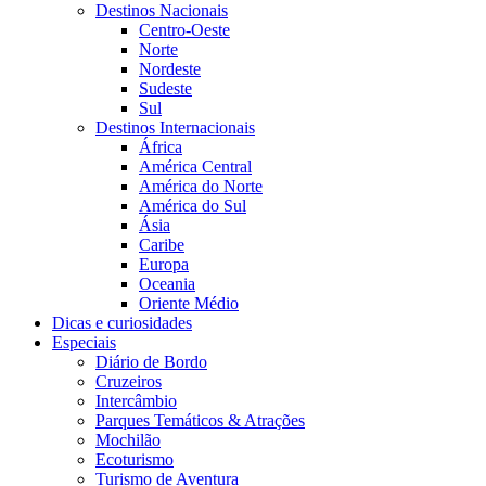
Destinos Nacionais
Centro-Oeste
Norte
Nordeste
Sudeste
Sul
Destinos Internacionais
África
América Central
América do Norte
América do Sul
Ásia
Caribe
Europa
Oceania
Oriente Médio
Dicas e curiosidades
Especiais
Diário de Bordo
Cruzeiros
Intercâmbio
Parques Temáticos & Atrações
Mochilão
Ecoturismo
Turismo de Aventura