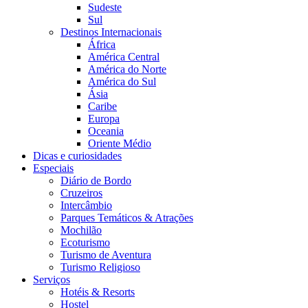
Sudeste
Sul
Destinos Internacionais
África
América Central
América do Norte
América do Sul
Ásia
Caribe
Europa
Oceania
Oriente Médio
Dicas e curiosidades
Especiais
Diário de Bordo
Cruzeiros
Intercâmbio
Parques Temáticos & Atrações
Mochilão
Ecoturismo
Turismo de Aventura
Turismo Religioso
Serviços
Hotéis & Resorts
Hostel