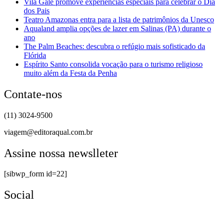
Vila Galé promove experiências especiais para celebrar o Dia
dos Pais
Teatro Amazonas entra para a lista de patrimônios da Unesco
Aqualand amplia opções de lazer em Salinas (PA) durante o
ano
The Palm Beaches: descubra o refúgio mais sofisticado da
Flórida
Espírito Santo consolida vocação para o turismo religioso
muito além da Festa da Penha
Contate-nos
(11) 3024-9500
viagem@editoraqual.com.br
Assine nossa newslleter
[sibwp_form id=22]
Social