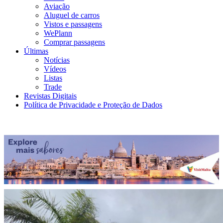
Aviação
Aluguel de carros
Vistos e passagens
WePlann
Comprar passagens
Últimas
Notícias
Vídeos
Listas
Trade
Revistas Digitais
Política de Privacidade e Proteção de Dados