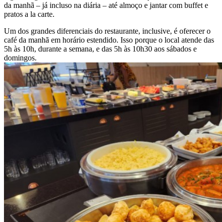
da manhã – já incluso na diária – até almoço e jantar com buffet e
pratos a la carte.
Um dos grandes diferenciais do restaurante, inclusive, é oferecer o
café da manhã em horário estendido. Isso porque o local atende das
5h às 10h, durante a semana, e das 5h às 10h30 aos sábados e
domingos.