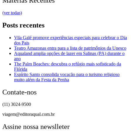
Matérias Recentes
(ver todas)
Posts recentes
Vila Galé promove experiências especiais para celebrar o Dia
dos Pais
Teatro Amazonas entra para a lista de patrimônios da Unesco
Aqualand amplia opções de lazer em Salinas (PA) durante o
ano
The Palm Beaches: descubra o refúgio mais sofisticado da
Flórida
Espírito Santo consolida vocação para o turismo religioso
muito além da Festa da Penha
Contate-nos
(11) 3024-9500
viagem@editoraqual.com.br
Assine nossa newslleter