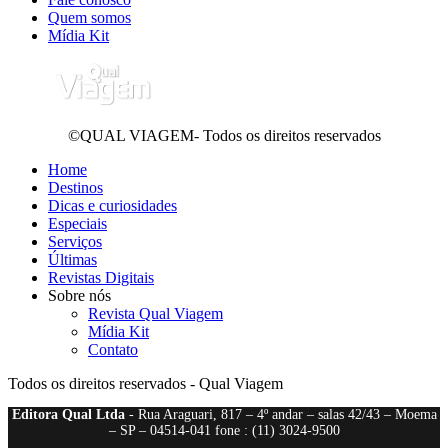
Quem somos
Mídia Kit
©QUAL VIAGEM- Todos os direitos reservados
Home
Destinos
Dicas e curiosidades
Especiais
Serviços
Últimas
Revistas Digitais
Sobre nós
Revista Qual Viagem
Mídia Kit
Contato
Todos os direitos reservados - Qual Viagem
Editora Qual Ltda
- Rua Araguari, 817 – 4º andar – salas 42/43 – Moema
– SP – 04514-041 fone : (11) 3024-9500