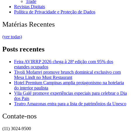
Trade
Revistas Digitais
Política de Privacidade e Proteção de Dados
Matérias Recentes
(ver todas)
Posts recentes
Feira AVIRRP 2026 chega à 28ª edição com 95% dos
estandes ocupados
Tivoli Mofarrej promove brunch dominical exclusivo com
Mesa Lindt no Must Restaurant
Hotel Premium Campinas amplia protagonismo na hotelaria
do interior paulista
Vila Galé promove experiências especiais para celebrar o Dia
dos Pais
Teatro Amazonas entra para a lista de patrimônios da Unesco
Contate-nos
(11) 3024-9500