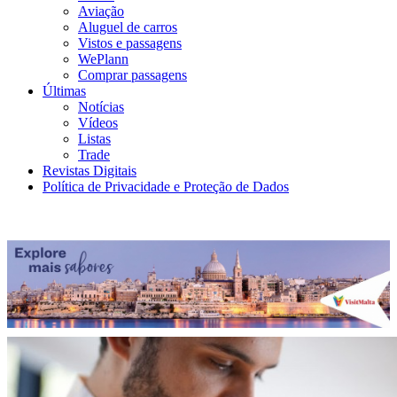
Aviação
Aluguel de carros
Vistos e passagens
WePlann
Comprar passagens
Últimas
Notícias
Vídeos
Listas
Trade
Revistas Digitais
Política de Privacidade e Proteção de Dados