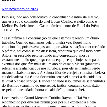
6 de novembro de 2023
Pelo segundo ano consecutivo, o conceituado e intimista Hai Yo,
que está sob o comando do chef Lucas Coelho, é eleito como o
Melhor Estabelecimento Gastronômico dentro de Hotel do Prêmio
TOPVIEW.
“Esse prêmio é a confirmação de que estamos fazendo um ótimo
trabalho. Quando ganhamos pela primeira vez, fiquei muito
emocionado, pois estava passando por várias situações e ter recebido
o prêmio, foi como se me dissessem, ‘continua que está indo bem’.
Agora, ter recebido pelo segundo ano consecutivo, mostra
exatamente aquilo que prego com a equipe e que hoje estampa os
aventais dos que têm mais de um ano de casa: o Matsu (pinheiro)
referente à resiliência que nos fortalece, pois ele se mantém verde
mesmo debaixo da neve. A Sakura (flor de cerejeira) mostra a beleza
e a delicadeza, ela é uma flor muito sensível e precisa de cuidados,
tal qual o nosso serviço. E rodeando tudo isso, temos as sete virtudes
do Bushido (caminho do guerreiro): justiça, coragem, compaixão,
respeito, honestidade, honra e lealdade”, pontua o chef.
Localizado no Grand Mercure Curitiba Rayon, o Hai Yo é
reconhecido por diversas premiações por sua excelência e pela
oferta de experiência a partir de uma viagem gastronômica que