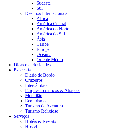
Sudeste
Sul
Destinos Internacionais
África
América Central
América do Norte
América do Sul
Ásia
Caribe
Europa
Oceania
Oriente Médio
Dicas e curiosidades
Especiais
Diário de Bordo
Cruzeiros
Intercâmbio
Parques Temáticos & Atrações
Mochilão
Ecoturismo
Turismo de Aventura
Turismo Religioso
Serviços
Hotéis & Resorts
Hostel