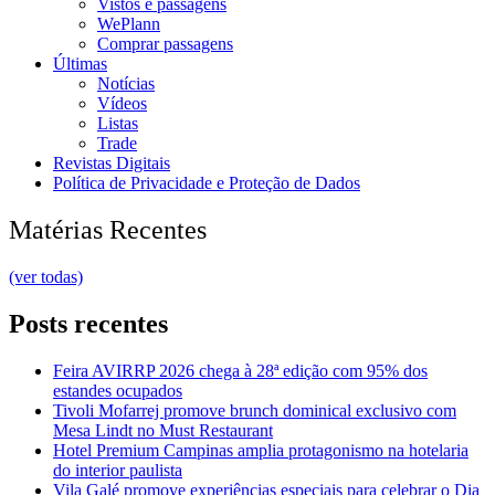
Vistos e passagens
WePlann
Comprar passagens
Últimas
Notícias
Vídeos
Listas
Trade
Revistas Digitais
Política de Privacidade e Proteção de Dados
Matérias Recentes
(ver todas)
Posts recentes
Feira AVIRRP 2026 chega à 28ª edição com 95% dos
estandes ocupados
Tivoli Mofarrej promove brunch dominical exclusivo com
Mesa Lindt no Must Restaurant
Hotel Premium Campinas amplia protagonismo na hotelaria
do interior paulista
Vila Galé promove experiências especiais para celebrar o Dia