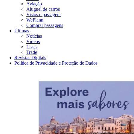
Aviação
Aluguel de carros
Vistos e passagens
WePlann
Comprar passagens
Últimas
Notícias
Vídeos
Listas
Trade
Revistas Digitais
Política de Privacidade e Proteção de Dados