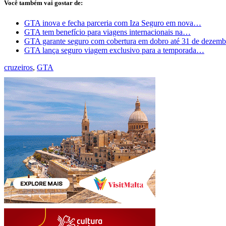
Você também vai gostar de:
GTA inova e fecha parceria com Iza Seguro em nova…
GTA tem benefício para viagens internacionais na…
GTA garante seguro com cobertura em dobro até 31 de dezemb
GTA lança seguro viagem exclusivo para a temporada…
cruzeiros
,
GTA