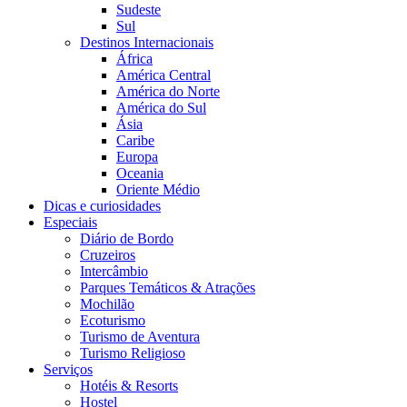
Sudeste
Sul
Destinos Internacionais
África
América Central
América do Norte
América do Sul
Ásia
Caribe
Europa
Oceania
Oriente Médio
Dicas e curiosidades
Especiais
Diário de Bordo
Cruzeiros
Intercâmbio
Parques Temáticos & Atrações
Mochilão
Ecoturismo
Turismo de Aventura
Turismo Religioso
Serviços
Hotéis & Resorts
Hostel