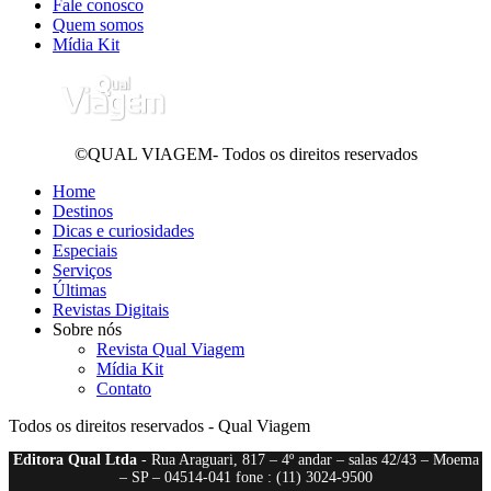
Fale conosco
Quem somos
Mídia Kit
©QUAL VIAGEM- Todos os direitos reservados
Home
Destinos
Dicas e curiosidades
Especiais
Serviços
Últimas
Revistas Digitais
Sobre nós
Revista Qual Viagem
Mídia Kit
Contato
Todos os direitos reservados - Qual Viagem
Editora Qual Ltda
- Rua Araguari, 817 – 4º andar – salas 42/43 – Moema
– SP – 04514-041 fone : (11) 3024-9500