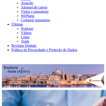
Aviação
Aluguel de carros
Vistos e passagens
WePlann
Comprar passagens
Últimas
Notícias
Vídeos
Listas
Trade
Revistas Digitais
Política de Privacidade e Proteção de Dados