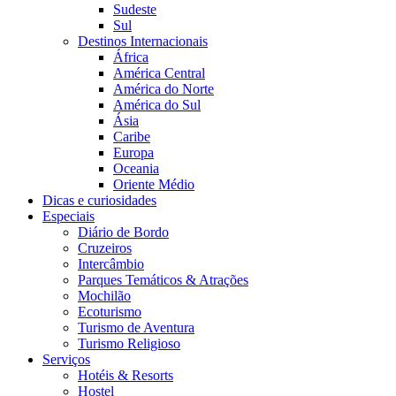
Sudeste
Sul
Destinos Internacionais
África
América Central
América do Norte
América do Sul
Ásia
Caribe
Europa
Oceania
Oriente Médio
Dicas e curiosidades
Especiais
Diário de Bordo
Cruzeiros
Intercâmbio
Parques Temáticos & Atrações
Mochilão
Ecoturismo
Turismo de Aventura
Turismo Religioso
Serviços
Hotéis & Resorts
Hostel