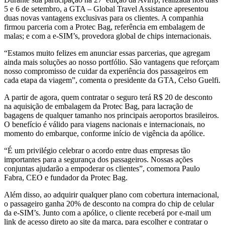
5 e 6 de setembro, a GTA – Global Travel Assistance apresentou
duas novas vantagens exclusivas para os clientes. A companhia
firmou parceria com a Protec Bag, referência em embalagem de
malas; e com a e-SIM’s, provedora global de chips internacionais.
“Estamos muito felizes em anunciar essas parcerias, que agregam
ainda mais soluções ao nosso portfólio. São vantagens que reforçam
nosso compromisso de cuidar da experiência dos passageiros em
cada etapa da viagem”, comenta o presidente da GTA, Celso Guelfi.
A partir de agora, quem contratar o seguro terá R$ 20 de desconto
na aquisição de embalagem da Protec Bag, para lacração de
bagagens de qualquer tamanho nos principais aeroportos brasileiros.
O benefício é válido para viagens nacionais e internacionais, no
momento do embarque, conforme início de vigência da apólice.
“É um privilégio celebrar o acordo entre duas empresas tão
importantes para a segurança dos passageiros. Nossas ações
conjuntas ajudarão a empoderar os clientes”, comemora Paulo
Fabra, CEO e fundador da Protec Bag.
Além disso, ao adquirir qualquer plano com cobertura internacional,
o passageiro ganha 20% de desconto na compra do chip de celular
da e-SIM’s. Junto com a apólice, o cliente receberá por e-mail um
link de acesso direto ao site da marca, para escolher e contratar o