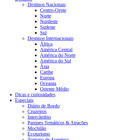
Destinos Nacionais
Centro-Oeste
Norte
Nordeste
Sudeste
Sul
Destinos Internacionais
África
América Central
América do Norte
América do Sul
Ásia
Caribe
Europa
Oceania
Oriente Médio
Dicas e curiosidades
Especiais
Diário de Bordo
Cruzeiros
Intercâmbio
Parques Temáticos & Atrações
Mochilão
Ecoturismo
Turismo de Aventura