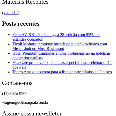
Matérias Recentes
(ver todas)
Posts recentes
Feira AVIRRP 2026 chega à 28ª edição com 95% dos
estandes ocupados
Tivoli Mofarrej promove brunch dominical exclusivo com
Mesa Lindt no Must Restaurant
Hotel Premium Campinas amplia protagonismo na hotelaria
do interior paulista
Vila Galé promove experiências especiais para celebrar o Dia
dos Pais
Teatro Amazonas entra para a lista de patrimônios da Unesco
Contate-nos
(11) 3024-9500
viagem@editoraqual.com.br
Assine nossa newslleter