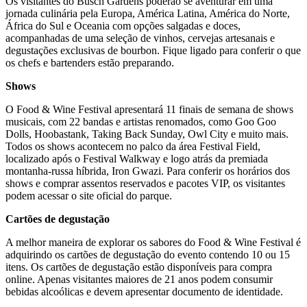
Os visitantes do Busch Gardens poderão se aventurar em uma
jornada culinária pela Europa, América Latina, América do Norte,
África do Sul e Oceania com opções salgadas e doces,
acompanhadas de uma seleção de vinhos, cervejas artesanais e
degustações exclusivas de bourbon. Fique ligado para conferir o que
os chefs e bartenders estão preparando.
Shows
O Food & Wine Festival apresentará 11 finais de semana de shows
musicais, com 22 bandas e artistas renomados, como Goo Goo
Dolls, Hoobastank, Taking Back Sunday, Owl City e muito mais.
Todos os shows acontecem no palco da área Festival Field,
localizado após o Festival Walkway e logo atrás da premiada
montanha-russa híbrida, Iron Gwazi. Para conferir os horários dos
shows e comprar assentos reservados e pacotes VIP, os visitantes
podem acessar o site oficial do parque.
Cartões de degustação
A melhor maneira de explorar os sabores do Food & Wine Festival é
adquirindo os cartões de degustação do evento contendo 10 ou 15
itens. Os cartões de degustação estão disponíveis para compra
online. Apenas visitantes maiores de 21 anos podem consumir
bebidas alcoólicas e devem apresentar documento de identidade.