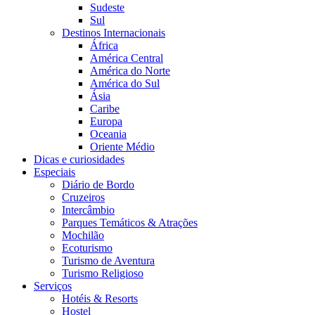
Sudeste
Sul
Destinos Internacionais
África
América Central
América do Norte
América do Sul
Ásia
Caribe
Europa
Oceania
Oriente Médio
Dicas e curiosidades
Especiais
Diário de Bordo
Cruzeiros
Intercâmbio
Parques Temáticos & Atrações
Mochilão
Ecoturismo
Turismo de Aventura
Turismo Religioso
Serviços
Hotéis & Resorts
Hostel