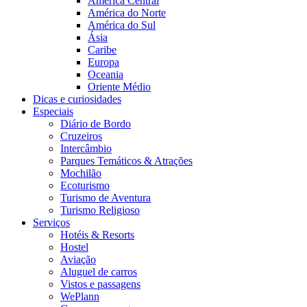
América Central
América do Norte
América do Sul
Ásia
Caribe
Europa
Oceania
Oriente Médio
Dicas e curiosidades
Especiais
Diário de Bordo
Cruzeiros
Intercâmbio
Parques Temáticos & Atrações
Mochilão
Ecoturismo
Turismo de Aventura
Turismo Religioso
Serviços
Hotéis & Resorts
Hostel
Aviação
Aluguel de carros
Vistos e passagens
WePlann