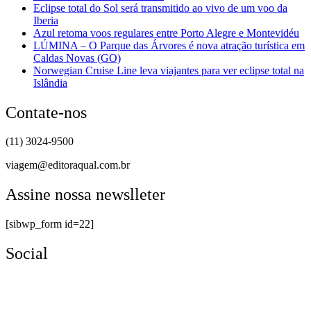
Eclipse total do Sol será transmitido ao vivo de um voo da
Iberia
Azul retoma voos regulares entre Porto Alegre e Montevidéu
LÚMINA – O Parque das Árvores é nova atração turística em
Caldas Novas (GO)
Norwegian Cruise Line leva viajantes para ver eclipse total na
Islândia
Contate-nos
(11) 3024-9500
viagem@editoraqual.com.br
Assine nossa newslleter
[sibwp_form id=22]
Social