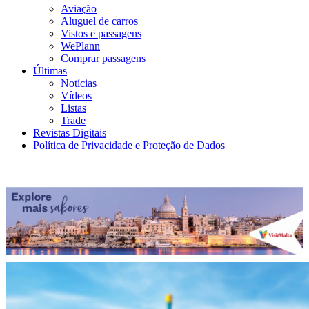
Aviação
Aluguel de carros
Vistos e passagens
WePlann
Comprar passagens
Últimas
Notícias
Vídeos
Listas
Trade
Revistas Digitais
Política de Privacidade e Proteção de Dados