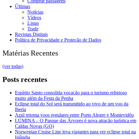
Comprar passagens
Últimas
Notícias
Vídeos
Listas
Trade
Revistas Digitais
Política de Privacidade e Proteção de Dados
Matérias Recentes
(ver todas)
Posts recentes
Espírito Santo consolida vocação para o turismo religioso
muito além da Festa da Penha
Eclipse total do Sol será transmitido ao vivo de um voo da
Iberia
Azul retoma voos regulares entre Porto Alegre e Montevidéu
LÚMINA – O Parque das Árvores é nova atração turística em
Caldas Novas (GO)
Norwegian Cruise Line leva viajantes para ver eclipse total na
Islândia