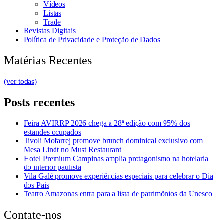
Vídeos
Listas
Trade
Revistas Digitais
Política de Privacidade e Proteção de Dados
Matérias Recentes
(ver todas)
Posts recentes
Feira AVIRRP 2026 chega à 28ª edição com 95% dos
estandes ocupados
Tivoli Mofarrej promove brunch dominical exclusivo com
Mesa Lindt no Must Restaurant
Hotel Premium Campinas amplia protagonismo na hotelaria
do interior paulista
Vila Galé promove experiências especiais para celebrar o Dia
dos Pais
Teatro Amazonas entra para a lista de patrimônios da Unesco
Contate-nos