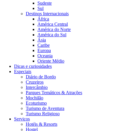
Sudeste
Sul
Destinos Internacionais
África
América Central
América do Norte
América do Sul
Ásia
Caribe
Europa
Oceania
Oriente Médio
Dicas e curiosidades
Especiais
Diário de Bordo
Cruzeiros
Intercâmbio
Parques Temáticos & Atrações
Mochilão
Ecoturismo
Turismo de Aventura
Turismo Religioso
Serviços
Hotéis & Resorts
Hostel