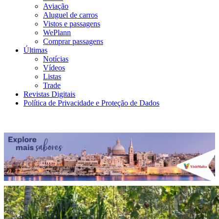
Aviação
Aluguel de carros
Vistos e passagens
WePlann
Comprar passagens
Últimas
Notícias
Vídeos
Listas
Trade
Revistas Digitais
Política de Privacidade e Proteção de Dados