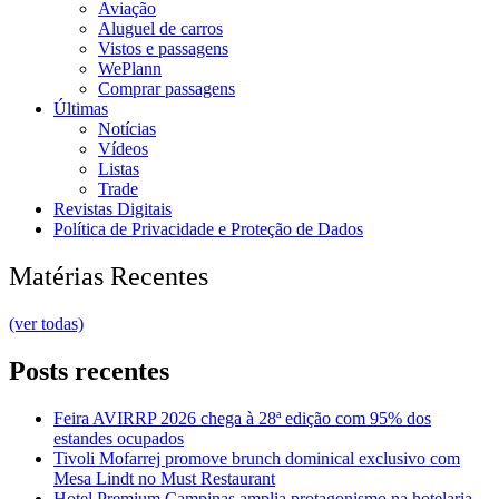
Aviação
Aluguel de carros
Vistos e passagens
WePlann
Comprar passagens
Últimas
Notícias
Vídeos
Listas
Trade
Revistas Digitais
Política de Privacidade e Proteção de Dados
Matérias Recentes
(ver todas)
Posts recentes
Feira AVIRRP 2026 chega à 28ª edição com 95% dos
estandes ocupados
Tivoli Mofarrej promove brunch dominical exclusivo com
Mesa Lindt no Must Restaurant
Hotel Premium Campinas amplia protagonismo na hotelaria