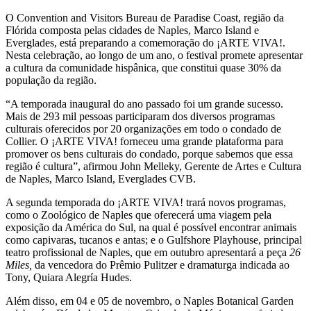
O Convention and Visitors Bureau de Paradise Coast, região da
Flórida composta pelas cidades de Naples, Marco Island e
Everglades, está preparando a comemoração do ¡ARTE VIVA!.
Nesta celebração, ao longo de um ano, o festival promete apresentar
a cultura da comunidade hispânica, que constitui quase 30% da
população da região.
“A temporada inaugural do ano passado foi um grande sucesso.
Mais de 293 mil pessoas participaram dos diversos programas
culturais oferecidos por 20 organizações em todo o condado de
Collier. O ¡ARTE VIVA! forneceu uma grande plataforma para
promover os bens culturais do condado, porque sabemos que essa
região é cultura”, afirmou John Melleky, Gerente de Artes e Cultura
de Naples, Marco Island, Everglades CVB.
A segunda temporada do ¡ARTE VIVA! trará novos programas,
como o Zoológico de Naples que oferecerá uma viagem pela
exposição da América do Sul, na qual é possível encontrar animais
como capivaras, tucanos e antas; e o Gulfshore Playhouse, principal
teatro profissional de Naples, que em outubro apresentará a peça
26
Miles,
da vencedora do Prêmio Pulitzer e dramaturga indicada ao
Tony, Quiara Alegría Hudes.
Além disso, em 04 e 05 de novembro, o Naples Botanical Garden