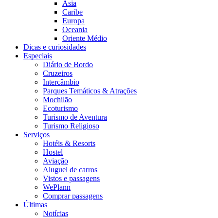
Ásia
Caribe
Europa
Oceania
Oriente Médio
Dicas e curiosidades
Especiais
Diário de Bordo
Cruzeiros
Intercâmbio
Parques Temáticos & Atrações
Mochilão
Ecoturismo
Turismo de Aventura
Turismo Religioso
Serviços
Hotéis & Resorts
Hostel
Aviação
Aluguel de carros
Vistos e passagens
WePlann
Comprar passagens
Últimas
Notícias