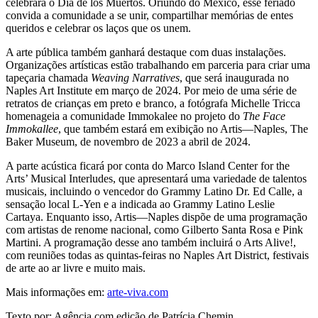
celebrará o Día de los Muertos. Oriundo do México, esse feriado
convida a comunidade a se unir, compartilhar memórias de entes
queridos e celebrar os laços que os unem.
A arte pública também ganhará destaque com duas instalações.
Organizações artísticas estão trabalhando em parceria para criar uma
tapeçaria chamada
Weaving Narratives
, que será inaugurada no
Naples Art Institute em março de 2024. Por meio de uma série de
retratos de crianças em preto e branco, a fotógrafa Michelle Tricca
homenageia a comunidade Immokalee no projeto do
The Face
Immokallee
, que também estará em exibição no Artis—Naples, The
Baker Museum, de novembro de 2023 a abril de 2024.
A parte acústica ficará por conta do Marco Island Center for the
Arts’ Musical Interludes, que apresentará uma variedade de talentos
musicais, incluindo o vencedor do Grammy Latino Dr. Ed Calle, a
sensação local L-Yen e a indicada ao Grammy Latino Leslie
Cartaya. Enquanto isso, Artis—Naples dispõe de uma programação
com artistas de renome nacional, como Gilberto Santa Rosa e Pink
Martini. A programação desse ano também incluirá o Arts Alive!,
com reuniões todas as quintas-feiras no Naples Art District, festivais
de arte ao ar livre e muito mais.
Mais informações em:
arte-viva.com
Texto por: Agência com edição de Patrícia Chemin