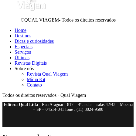
©QUAL VIAGEM- Todos os direitos reservados
Home
Destinos
Dicas e curiosidades
Especiais
Serviços
Últimas
Revistas Digitais
Sobre nós
Revista Qual Viagem
Mídia Kit
Contato
Todos os direitos reservados - Qual Viagem
Editora Qual Ltda
- Rua Araguari, 817 – 4º andar – salas 42/43 – Moema
– SP – 04514-041 fone : (11) 3024-9500