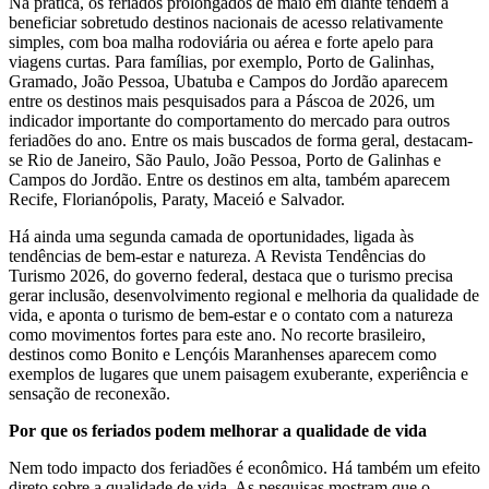
Na prática, os feriados prolongados de maio em diante tendem a
beneficiar sobretudo destinos nacionais de acesso relativamente
simples, com boa malha rodoviária ou aérea e forte apelo para
viagens curtas. Para famílias, por exemplo, Porto de Galinhas,
Gramado, João Pessoa, Ubatuba e Campos do Jordão aparecem
entre os destinos mais pesquisados para a Páscoa de 2026, um
indicador importante do comportamento do mercado para outros
feriadões do ano. Entre os mais buscados de forma geral, destacam-
se Rio de Janeiro, São Paulo, João Pessoa, Porto de Galinhas e
Campos do Jordão. Entre os destinos em alta, também aparecem
Recife, Florianópolis, Paraty, Maceió e Salvador.
Há ainda uma segunda camada de oportunidades, ligada às
tendências de bem-estar e natureza. A Revista Tendências do
Turismo 2026, do governo federal, destaca que o turismo precisa
gerar inclusão, desenvolvimento regional e melhoria da qualidade de
vida, e aponta o turismo de bem-estar e o contato com a natureza
como movimentos fortes para este ano. No recorte brasileiro,
destinos como Bonito e Lençóis Maranhenses aparecem como
exemplos de lugares que unem paisagem exuberante, experiência e
sensação de reconexão.
Por que os feriados podem melhorar a qualidade de vida
Nem todo impacto dos feriadões é econômico. Há também um efeito
direto sobre a qualidade de vida. As pesquisas mostram que o