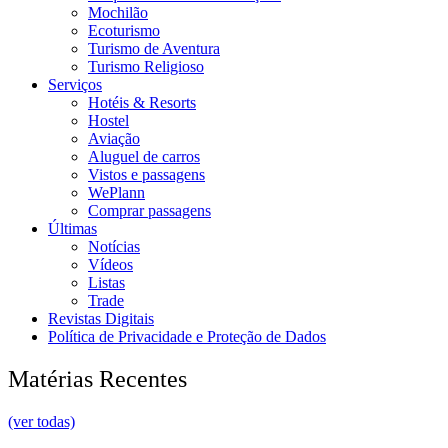
Mochilão
Ecoturismo
Turismo de Aventura
Turismo Religioso
Serviços
Hotéis & Resorts
Hostel
Aviação
Aluguel de carros
Vistos e passagens
WePlann
Comprar passagens
Últimas
Notícias
Vídeos
Listas
Trade
Revistas Digitais
Política de Privacidade e Proteção de Dados
Matérias Recentes
(ver todas)