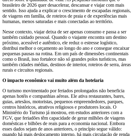
brasileiro de 2026 quer desacelerar, descansar e viajar com mais
sentido. Isso ajuda a explicar o crescimento de escapadas regionais,
de viagens em família, de roteiros de praia e de experiências mais
humanas, menos saturadas e mais conectadas ao território.
Nesse contexto, viajar deixa de ser apenas consumo e passa a ser
também cuidado pessoal. Quando o viajante encontra um destino
próximo, acessível e autêntico, ele reduz o estresse logístico,
distribui melhor o orçamento ao longo do ano e consegue encaixar
pequenas pausas na rotina. Em um país de dimensões continentais
como o Brasil, isso fortalece não só grandes polos turísticos, mas
também cidades médias, destinos de interior, roteiros de serra, áreas
rurais e circuitos regionais.
O impacto econômico vai muito além da hotelaria
O turismo movimentado por feriados prolongados não beneficia
apenas hotéis e companhias aéreas. Ele ativa restaurantes, bares,
guias, artesãos, motoristas, pequenos empreendedores, parques,
centros históricos, atrativos religiosos e produtores locais. O
Ministério do Turismo já mostrou, em estudos anteriores com a
FGV, que feriadões têm capacidade de gerar milhões de viagens
domésticas e bilhões de reais para a economia nacional. Embora
esses dados sejam de anos anteriores, o princípio segue válido:
quando há mais deslocamento interno, há mais circulação de renda