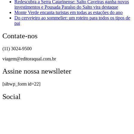
Redescubra a Serra Catarinense: Salto Caveiras ganha novos
investimentos e Pousada Paraíso do Salto vira destaque
Monte Verde encanta turistas em todas as estações do ano
Do cervejeiro ao sommelier: um roteiro para todos os tipos de
pai
Contate-nos
(11) 3024-9500
viagem@editoraqual.com.br
Assine nossa newslleter
[sibwp_form id=22]
Social