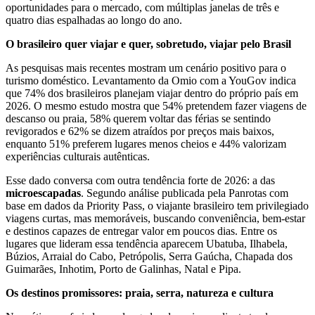
oportunidades para o mercado, com múltiplas janelas de três e
quatro dias espalhadas ao longo do ano.
O brasileiro quer viajar e quer, sobretudo, viajar pelo Brasil
As pesquisas mais recentes mostram um cenário positivo para o
turismo doméstico. Levantamento da Omio com a YouGov indica
que 74% dos brasileiros planejam viajar dentro do próprio país em
2026. O mesmo estudo mostra que 54% pretendem fazer viagens de
descanso ou praia, 58% querem voltar das férias se sentindo
revigorados e 62% se dizem atraídos por preços mais baixos,
enquanto 51% preferem lugares menos cheios e 44% valorizam
experiências culturais autênticas.
Esse dado conversa com outra tendência forte de 2026: a das
microescapadas
. Segundo análise publicada pela Panrotas com
base em dados da Priority Pass, o viajante brasileiro tem privilegiado
viagens curtas, mas memoráveis, buscando conveniência, bem-estar
e destinos capazes de entregar valor em poucos dias. Entre os
lugares que lideram essa tendência aparecem Ubatuba, Ilhabela,
Búzios, Arraial do Cabo, Petrópolis, Serra Gaúcha, Chapada dos
Guimarães, Inhotim, Porto de Galinhas, Natal e Pipa.
Os destinos promissores: praia, serra, natureza e cultura