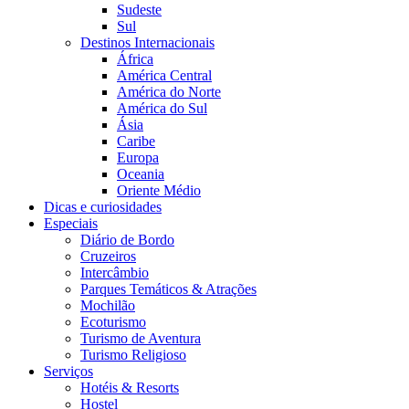
Sudeste
Sul
Destinos Internacionais
África
América Central
América do Norte
América do Sul
Ásia
Caribe
Europa
Oceania
Oriente Médio
Dicas e curiosidades
Especiais
Diário de Bordo
Cruzeiros
Intercâmbio
Parques Temáticos & Atrações
Mochilão
Ecoturismo
Turismo de Aventura
Turismo Religioso
Serviços
Hotéis & Resorts
Hostel