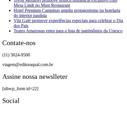
Tivoli Mofarrej promove brunch dominical exclusivo com
Mesa Lindt no Must Restaurant
Hotel Premium Campinas amplia protagonismo na hotelaria
do interior paulista
Vila Galé promove experiências especiais para celebrar o Dia
dos Pais
Teatro Amazonas entra para a lista de patrimônios da Unesco
Contate-nos
(11) 3024-9500
viagem@editoraqual.com.br
Assine nossa newslleter
[sibwp_form id=22]
Social