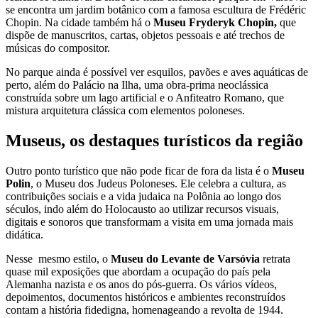
se encontra um jardim botânico com a famosa escultura de Frédéric
Chopin. Na cidade também há o
Museu Fryderyk Chopin,
que
dispõe de
manuscritos, cartas, objetos pessoais e até trechos de
músicas do compositor.
No parque ainda é possível ver esquilos, pavões e aves aquáticas de
perto, além do Palácio na Ilha, uma obra-prima neoclássica
construída sobre um lago artificial e o Anfiteatro Romano, que
mistura arquitetura clássica com elementos poloneses.
Museus, os destaques turísticos da região
Outro ponto turístico que não pode ficar de fora da lista é o
Museu
Polin
, o Museu dos Judeus Poloneses. Ele celebra a cultura, as
contribuições sociais e a vida judaica na Polônia ao longo dos
séculos, indo além do Holocausto ao utilizar recursos visuais,
digitais e sonoros que transformam a visita em uma jornada mais
didática.
Nesse mesmo estilo, o
Museu do Levante de Varsóvia
retrata
quase mil exposições que abordam a ocupação do país pela
Alemanha nazista e os anos do pós-guerra. Os vários vídeos,
depoimentos, documentos históricos e ambientes reconstruídos
contam a história fidedigna, homenageando a revolta de 1944.