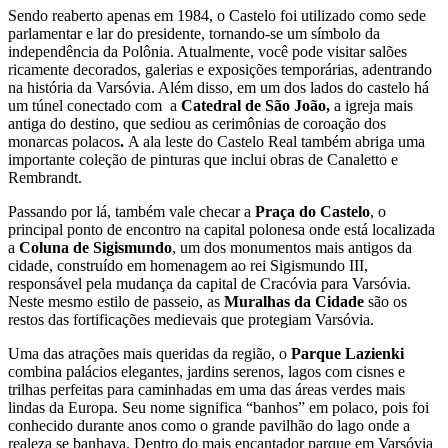
Sendo reaberto apenas em 1984, o Castelo foi utilizado como sede
parlamentar e lar do presidente, tornando-se um símbolo da
independência da Polônia. Atualmente, você pode visitar salões
ricamente decorados, galerias e exposições temporárias, adentrando
na história da Varsóvia. Além disso, em um dos lados do castelo há
um túnel conectado com a
Catedral de São João,
a igreja mais
antiga do destino, que sediou as cerimônias de coroação dos
monarcas polacos
.
A ala leste do Castelo Real também abriga uma
importante coleção de pinturas que inclui obras de Canaletto e
Rembrandt.
Passando por lá, também vale checar a
Praça do Castelo
, o
principal ponto de encontro na capital polonesa onde está localizada
a
Coluna de Sigismundo
, um dos monumentos mais antigos da
cidade, construído em homenagem ao rei Sigismundo III,
responsável pela mudança da capital de Cracóvia para Varsóvia.
Neste mesmo estilo de passeio, as
Muralhas da Cidade
são os
restos das fortificações medievais que protegiam Varsóvia.
Uma das atrações mais queridas da região, o
Parque Lazienki
combina palácios elegantes, jardins serenos, lagos com cisnes e
trilhas perfeitas para caminhadas em uma das áreas verdes mais
lindas da Europa. Seu nome significa “banhos” em polaco, pois foi
conhecido durante anos como o grande pavilhão do lago onde a
realeza se banhava. Dentro do mais encantador parque em Varsóvia