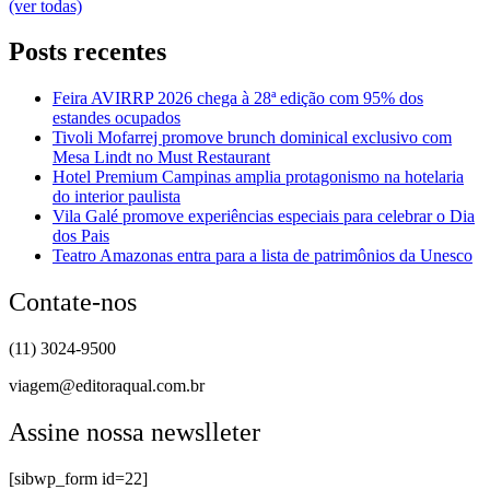
(ver todas)
Posts recentes
Feira AVIRRP 2026 chega à 28ª edição com 95% dos
estandes ocupados
Tivoli Mofarrej promove brunch dominical exclusivo com
Mesa Lindt no Must Restaurant
Hotel Premium Campinas amplia protagonismo na hotelaria
do interior paulista
Vila Galé promove experiências especiais para celebrar o Dia
dos Pais
Teatro Amazonas entra para a lista de patrimônios da Unesco
Contate-nos
(11) 3024-9500
viagem@editoraqual.com.br
Assine nossa newslleter
[sibwp_form id=22]