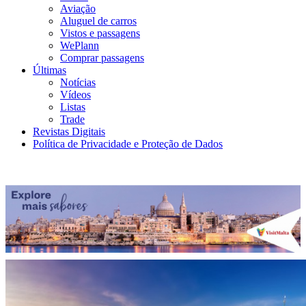
Aviação
Aluguel de carros
Vistos e passagens
WePlann
Comprar passagens
Últimas
Notícias
Vídeos
Listas
Trade
Revistas Digitais
Política de Privacidade e Proteção de Dados