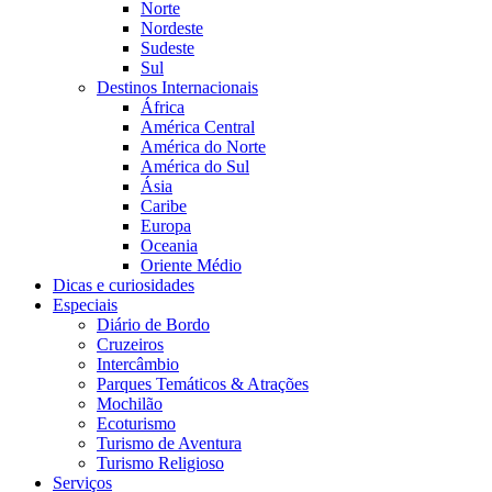
Norte
Nordeste
Sudeste
Sul
Destinos Internacionais
África
América Central
América do Norte
América do Sul
Ásia
Caribe
Europa
Oceania
Oriente Médio
Dicas e curiosidades
Especiais
Diário de Bordo
Cruzeiros
Intercâmbio
Parques Temáticos & Atrações
Mochilão
Ecoturismo
Turismo de Aventura
Turismo Religioso
Serviços