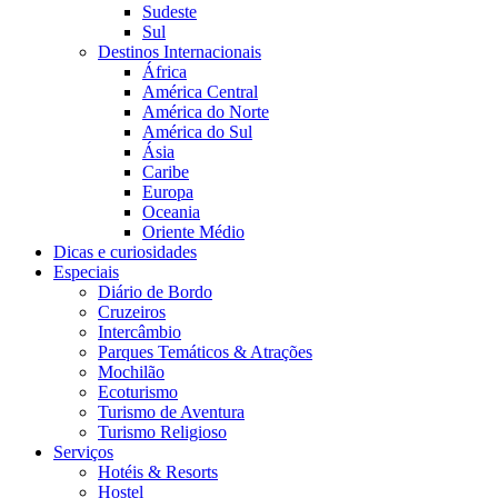
Sudeste
Sul
Destinos Internacionais
África
América Central
América do Norte
América do Sul
Ásia
Caribe
Europa
Oceania
Oriente Médio
Dicas e curiosidades
Especiais
Diário de Bordo
Cruzeiros
Intercâmbio
Parques Temáticos & Atrações
Mochilão
Ecoturismo
Turismo de Aventura
Turismo Religioso
Serviços
Hotéis & Resorts
Hostel