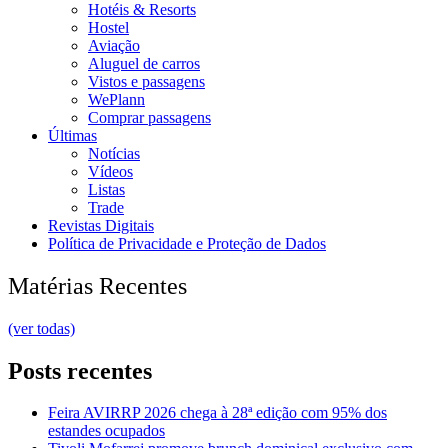
Hotéis & Resorts
Hostel
Aviação
Aluguel de carros
Vistos e passagens
WePlann
Comprar passagens
Últimas
Notícias
Vídeos
Listas
Trade
Revistas Digitais
Política de Privacidade e Proteção de Dados
Matérias Recentes
(ver todas)
Posts recentes
Feira AVIRRP 2026 chega à 28ª edição com 95% dos
estandes ocupados