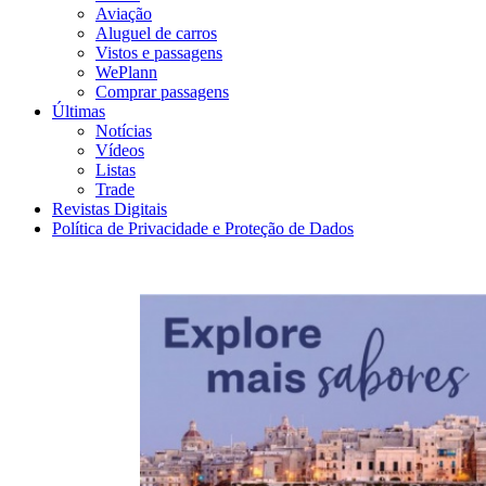
Aviação
Aluguel de carros
Vistos e passagens
WePlann
Comprar passagens
Últimas
Notícias
Vídeos
Listas
Trade
Revistas Digitais
Política de Privacidade e Proteção de Dados