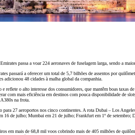
 Emirates passa a voar 224 aeronaves de fuselagem larga, sendo a mai
s passará a oferecer um total de 5,7 bilhões de assentos por quilômet
es adicionou 48 cidades à malha global da companhia.
e reflete o alto interesse dos consumidores, que mantêm boas taxas d
rar com mais eficiência em destinos com pouca disponibilidade de slot
 A380s na frota.
ara 27 aeroportos nos cinco continentes. A rota Dubai – Los Angeles 
em 16 de julho; Mumbai em 21 de julho; Frankfurt em 1º de setembro; 
geiros em mais de 68,8 mil voos cobrindo mais de 405 milhões de qui