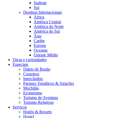
Sudeste
Sul
Destinos Internacionais
África
América Central
América do Norte
América do Sul
Ásia
Caribe
Europa
Oceania
Oriente Médio
Dicas e curiosidades
Especiais
Diário de Bordo
Cruzeiros
Intercâmbio
Parques Temáticos & Atrações
Mochilão
Ecoturismo
Turismo de Aventura
Turismo Religioso
Serviços
Hotéis & Resorts
Hostel