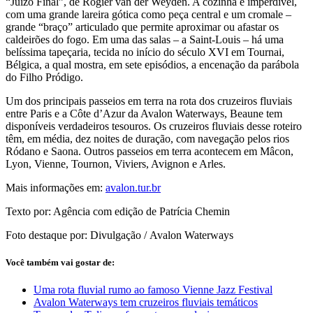
“Juízo Final”, de Rogier van der Weyden. A cozinha é imperdível,
com uma grande lareira gótica como peça central e um cromale –
grande “braço” articulado que permite aproximar ou afastar os
caldeirões do fogo. Em uma das salas – a Saint-Louis – há uma
belíssima tapeçaria, tecida no início do século XVI em Tournai,
Bélgica, a qual mostra, em sete episódios, a encenação da parábola
do Filho Pródigo.
Um dos principais passeios em terra na rota dos cruzeiros fluviais
entre Paris e a Côte d’Azur da Avalon Waterways, Beaune tem
disponíveis verdadeiros tesouros. Os cruzeiros fluviais desse roteiro
têm, em média, dez noites de duração, com navegação pelos rios
Ródano e Saona. Outros passeios em terra acontecem em Mâcon,
Lyon, Vienne, Tournon, Viviers, Avignon e Arles.
Mais informações em:
avalon.tur.br
Texto por: Agência com edição de Patrícia Chemin
Foto destaque por: Divulgação / Avalon Waterways
Você também vai gostar de:
Uma rota fluvial rumo ao famoso Vienne Jazz Festival
Avalon Waterways tem cruzeiros fluviais temáticos