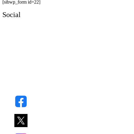
[sibwp_form id=22]
Social