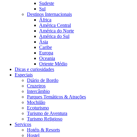
Sudeste
Sul
Destinos Internacionais
África
América Central
América do Norte
América do Sul
Ásia
Caribe
Europa
Oceania
Oriente Médio
Dicas e curiosidades
Especiais
Diário de Bordo
Cruzeiros
Intercâmbio
Parques Temáticos & Atrações
Mochilão
Ecoturismo
Turismo de Aventura
Turismo Religioso
Serviços
Hotéis & Resorts
Hostel