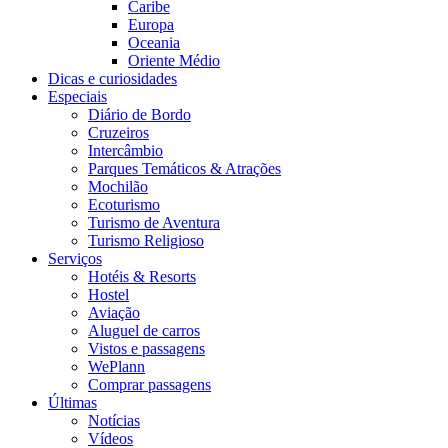
Caribe
Europa
Oceania
Oriente Médio
Dicas e curiosidades
Especiais
Diário de Bordo
Cruzeiros
Intercâmbio
Parques Temáticos & Atrações
Mochilão
Ecoturismo
Turismo de Aventura
Turismo Religioso
Serviços
Hotéis & Resorts
Hostel
Aviação
Aluguel de carros
Vistos e passagens
WePlann
Comprar passagens
Últimas
Notícias
Vídeos