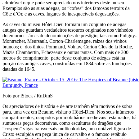
admirável o que pode ser apreciado nos interiores deste museu.
Exemplos são as suas adegas, os “cofres” dos famosos terroirs da
Côte d’Or, e as caves, lugares de inesquecíveis degustações.
As caves do museu Hôtel-Dieu formam um conjunto de adegas
antigas que guardam verdadeiros tesouros originados nos vinhedos
do entorno – áreas de denominações de prestígio, tais como Puligny-
Montrachet, Meursault, Corton-Charlemagne, raízes dos vinhos
brancos; e, dos tintos, Pommard, Volnay, Corton Clos de la Roche,
Mazis-Chambertin, Echezeaux e outras tantas. Com mais de 300
metros de comprimento, parte deste conjunto de adegas está na
porção das antigas caves, construídas em 1834 sobre as fundações
datadas de 1645.
Foto por iStock / RnDmS
Os apreciadores de história e de arte também têm motivos de sobra
para, uma vez em Beaune, visitar o Hôtel-Dieu. Nos seus inúmeros
compartimentos, ocupados por mobiliários medievais restaurados, há
suntuosas peças decorativas, como esculturas de dragões que
“cospem” vigas transversais multicoloridas, uma notável figura de
Cristo esculpida em peça única de carvalho e o famoso retábulo