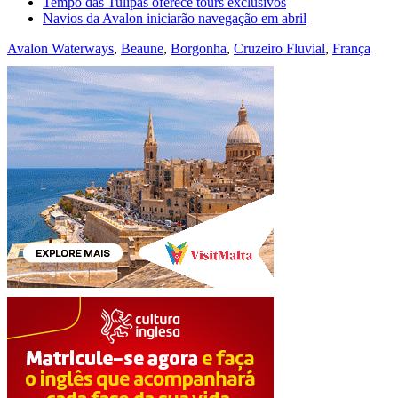
Tempo das Tulipas oferece tours exclusivos
Navios da Avalon iniciarão navegação em abril
Avalon Waterways
,
Beaune
,
Borgonha
,
Cruzeiro Fluvial
,
França