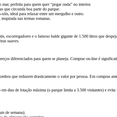
mar, perfeita para quem quer “pegar onda” no interior.
as que circunda boa parte do parque.
sóis, ideal para relaxar entre um mergulho e outro.
, inspirada nas termas romanas.
is, escorregadores e o famoso balde gigante de 1.500 litros que despej
iras suaves.
eços diferenciados para quem se planeja. Comprar on-line é significativ
 combos que reduzem drasticamente o valor por pessoa. Em compras antec
m dias de lotação máxima (o parque limita a 3.500 visitantes) e evita f
ais de semana);