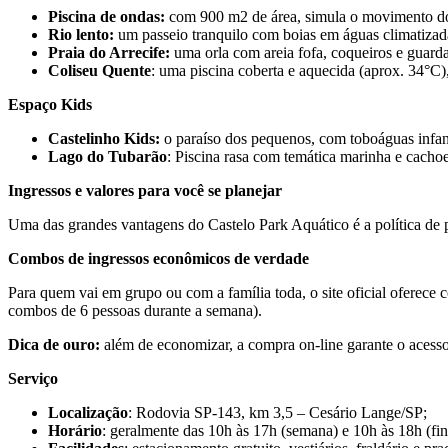
Piscina de ondas:
com 900 m2 de área, simula o movimento do 
Rio lento:
um passeio tranquilo com boias em águas climatizad
Praia do Arrecife:
uma orla com areia fofa, coqueiros e guarda-
Coliseu Quente
: uma piscina coberta e aquecida (aprox. 34°C)
Espaço Kids
Castelinho Kids:
o paraíso dos pequenos, com toboáguas infant
Lago do Tubarão
: Piscina rasa com temática marinha e cachoe
Ingressos e valores para você se planejar
Uma das grandes vantagens do Castelo Park Aquático é a política de pr
Combos de ingressos econômicos de verdade
Para quem vai em grupo ou com a família toda, o site oficial oferece
combos de 6 pessoas durante a semana).
Dica de ouro:
além de economizar, a compra on-line garante o acesso e
Serviço
Localização
: Rodovia SP-143, km 3,5 – Cesário Lange/SP;
Horário
: geralmente das 10h às 17h (semana) e 10h às 18h (fin