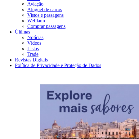
Aviação
Aluguel de carros
Vistos e passagens
WePlann
Comprar passagens
Últimas
Notícias
Vídeos
Listas
Trade
Revistas Digitais
Política de Privacidade e Proteção de Dados