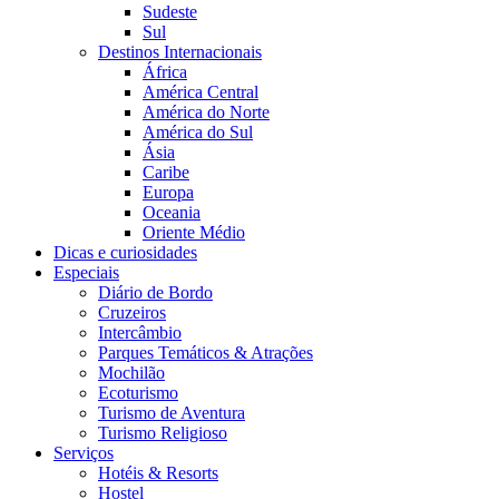
Sudeste
Sul
Destinos Internacionais
África
América Central
América do Norte
América do Sul
Ásia
Caribe
Europa
Oceania
Oriente Médio
Dicas e curiosidades
Especiais
Diário de Bordo
Cruzeiros
Intercâmbio
Parques Temáticos & Atrações
Mochilão
Ecoturismo
Turismo de Aventura
Turismo Religioso
Serviços
Hotéis & Resorts
Hostel