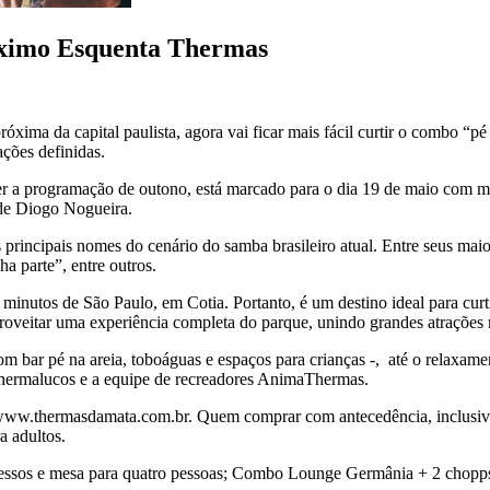
róximo Esquenta Thermas
xima da capital paulista, agora vai ficar mais fácil curtir o combo “pé 
ções definidas.
er a programação de outono, está marcado para o dia 19 de maio com m
de Diogo Nogueira.
principais nomes do cenário do samba brasileiro atual. Entre seus maio
a parte”, entre outros.
minutos de São Paulo, em Cotia. Portanto, é um destino ideal para curt
oveitar uma experiência completa do parque, unindo grandes atrações m
com bar pé na areia, toboáguas e espaços para crianças -, até o relaxa
hermalucos e a equipe de recreadores AnimaThermas.
 www.thermasdamata.com.br. Quem comprar com antecedência, inclusive,
a adultos.
essos e mesa para quatro pessoas; Combo Lounge Germânia + 2 chopps, 