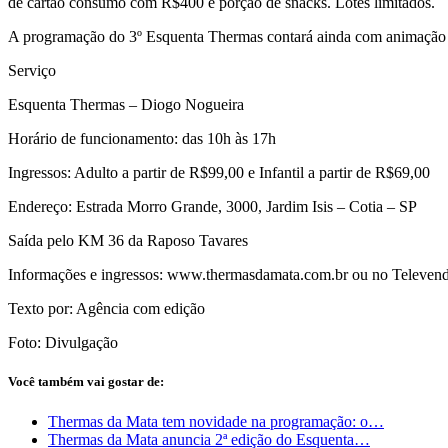
de cartão consumo com R$400 e porção de snacks. Lotes limitados.
A programação do 3º Esquenta Thermas contará ainda com animaçã
Serviço
Esquenta Thermas – Diogo Nogueira
Horário de funcionamento: das 10h às 17h
Ingressos: Adulto a partir de R$99,00 e Infantil a partir de R$69,00
Endereço: Estrada Morro Grande, 3000, Jardim Isis – Cotia – SP
Saída pelo KM 36 da Raposo Tavares
Informações e ingressos: www.thermasdamata.com.br ou no Televenda
Texto por: Agência com edição
Foto: Divulgação
Você também vai gostar de:
Thermas da Mata tem novidade na programação: o…
Thermas da Mata anuncia 2ª edição do Esquenta…