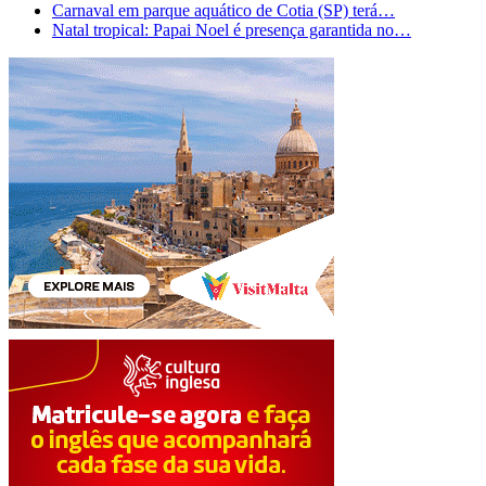
Carnaval em parque aquático de Cotia (SP) terá…
Natal tropical: Papai Noel é presença garantida no…