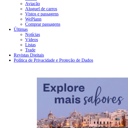
Aviação
Aluguel de carros
Vistos e passagens
WePlann
Comprar passagens
Últimas
Notícias
Vídeos
Listas
Trade
Revistas Digitais
Política de Privacidade e Proteção de Dados