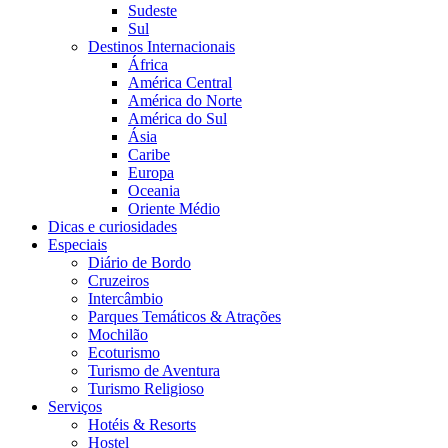
Sudeste
Sul
Destinos Internacionais
África
América Central
América do Norte
América do Sul
Ásia
Caribe
Europa
Oceania
Oriente Médio
Dicas e curiosidades
Especiais
Diário de Bordo
Cruzeiros
Intercâmbio
Parques Temáticos & Atrações
Mochilão
Ecoturismo
Turismo de Aventura
Turismo Religioso
Serviços
Hotéis & Resorts
Hostel