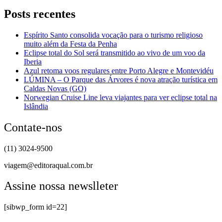
Posts recentes
Espírito Santo consolida vocação para o turismo religioso
muito além da Festa da Penha
Eclipse total do Sol será transmitido ao vivo de um voo da
Iberia
Azul retoma voos regulares entre Porto Alegre e Montevidéu
LÚMINA – O Parque das Árvores é nova atração turística em
Caldas Novas (GO)
Norwegian Cruise Line leva viajantes para ver eclipse total na
Islândia
Contate-nos
(11) 3024-9500
viagem@editoraqual.com.br
Assine nossa newslleter
[sibwp_form id=22]