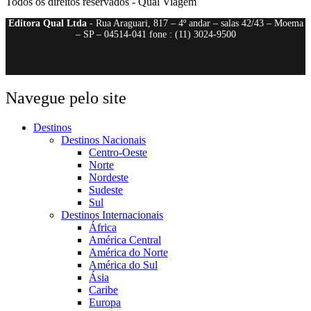
Todos os direitos reservados - Qual Viagem
Editora Qual Ltda
- Rua Araguari, 817 – 4º andar – salas 42/43 – Moema
– SP – 04514-041 fone : (11) 3024-9500
Navegue pelo site
Destinos
Destinos Nacionais
Centro-Oeste
Norte
Nordeste
Sudeste
Sul
Destinos Internacionais
África
América Central
América do Norte
América do Sul
Ásia
Caribe
Europa