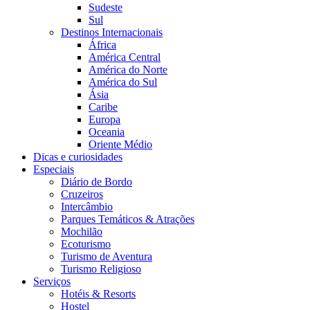
Sudeste
Sul
Destinos Internacionais
África
América Central
América do Norte
América do Sul
Ásia
Caribe
Europa
Oceania
Oriente Médio
Dicas e curiosidades
Especiais
Diário de Bordo
Cruzeiros
Intercâmbio
Parques Temáticos & Atrações
Mochilão
Ecoturismo
Turismo de Aventura
Turismo Religioso
Serviços
Hotéis & Resorts
Hostel