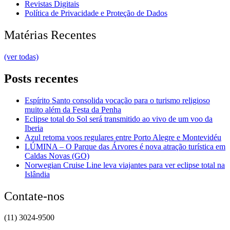
Revistas Digitais
Política de Privacidade e Proteção de Dados
Matérias Recentes
(ver todas)
Posts recentes
Espírito Santo consolida vocação para o turismo religioso
muito além da Festa da Penha
Eclipse total do Sol será transmitido ao vivo de um voo da
Iberia
Azul retoma voos regulares entre Porto Alegre e Montevidéu
LÚMINA – O Parque das Árvores é nova atração turística em
Caldas Novas (GO)
Norwegian Cruise Line leva viajantes para ver eclipse total na
Islândia
Contate-nos
(11) 3024-9500