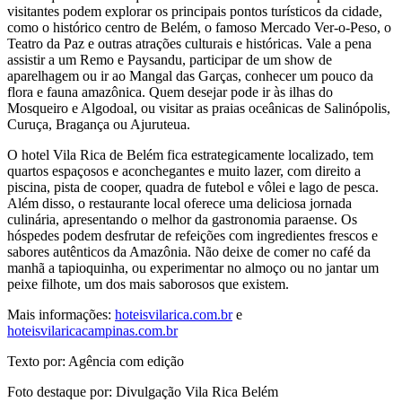
visitantes podem explorar os principais pontos turísticos da cidade,
como o histórico centro de Belém, o famoso Mercado Ver-o-Peso, o
Teatro da Paz e outras atrações culturais e históricas. Vale a pena
assistir a um Remo e Paysandu, participar de um show de
aparelhagem ou ir ao Mangal das Garças, conhecer um pouco da
flora e fauna amazônica. Quem desejar pode ir às ilhas do
Mosqueiro e Algodoal, ou visitar as praias oceânicas de Salinópolis,
Curuça, Bragança ou Ajuruteua.
O hotel Vila Rica de Belém fica estrategicamente localizado, tem
quartos espaçosos e aconchegantes e muito lazer, com direito a
piscina, pista de cooper, quadra de futebol e vôlei e lago de pesca.
Além disso, o restaurante local oferece uma deliciosa jornada
culinária, apresentando o melhor da gastronomia paraense. Os
hóspedes podem desfrutar de refeições com ingredientes frescos e
sabores autênticos da Amazônia. Não deixe de comer no café da
manhã a tapioquinha, ou experimentar no almoço ou no jantar um
peixe filhote, um dos mais saborosos que existem.
Mais informações:
hoteisvilarica.com.br
e
hoteisvilaricacampinas.com.br
Texto por: Agência com edição
Foto destaque por: Divulgação Vila Rica Belém