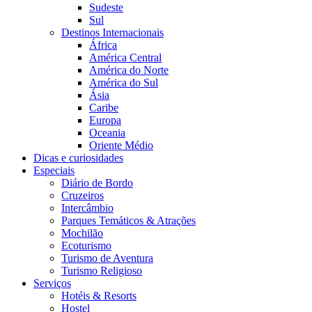
Sudeste
Sul
Destinos Internacionais
África
América Central
América do Norte
América do Sul
Ásia
Caribe
Europa
Oceania
Oriente Médio
Dicas e curiosidades
Especiais
Diário de Bordo
Cruzeiros
Intercâmbio
Parques Temáticos & Atrações
Mochilão
Ecoturismo
Turismo de Aventura
Turismo Religioso
Serviços
Hotéis & Resorts
Hostel