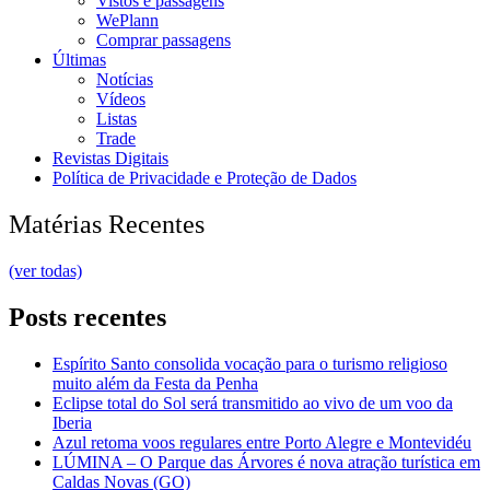
Vistos e passagens
WePlann
Comprar passagens
Últimas
Notícias
Vídeos
Listas
Trade
Revistas Digitais
Política de Privacidade e Proteção de Dados
Matérias Recentes
(ver todas)
Posts recentes
Espírito Santo consolida vocação para o turismo religioso
muito além da Festa da Penha
Eclipse total do Sol será transmitido ao vivo de um voo da
Iberia
Azul retoma voos regulares entre Porto Alegre e Montevidéu
LÚMINA – O Parque das Árvores é nova atração turística em
Caldas Novas (GO)