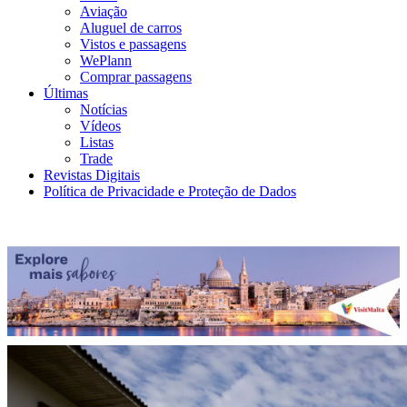
Aviação
Aluguel de carros
Vistos e passagens
WePlann
Comprar passagens
Últimas
Notícias
Vídeos
Listas
Trade
Revistas Digitais
Política de Privacidade e Proteção de Dados