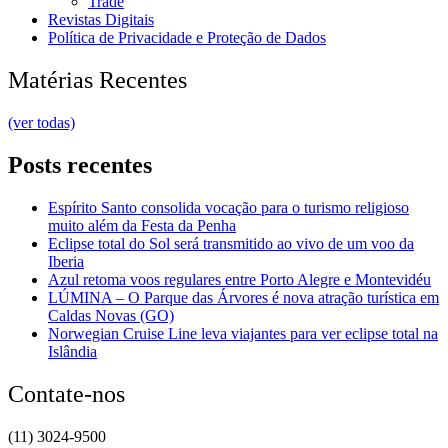
Trade
Revistas Digitais
Política de Privacidade e Proteção de Dados
Matérias Recentes
(ver todas)
Posts recentes
Espírito Santo consolida vocação para o turismo religioso
muito além da Festa da Penha
Eclipse total do Sol será transmitido ao vivo de um voo da
Iberia
Azul retoma voos regulares entre Porto Alegre e Montevidéu
LÚMINA – O Parque das Árvores é nova atração turística em
Caldas Novas (GO)
Norwegian Cruise Line leva viajantes para ver eclipse total na
Islândia
Contate-nos
(11) 3024-9500