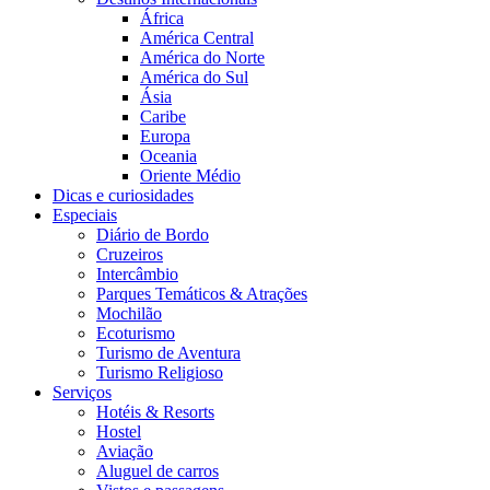
África
América Central
América do Norte
América do Sul
Ásia
Caribe
Europa
Oceania
Oriente Médio
Dicas e curiosidades
Especiais
Diário de Bordo
Cruzeiros
Intercâmbio
Parques Temáticos & Atrações
Mochilão
Ecoturismo
Turismo de Aventura
Turismo Religioso
Serviços
Hotéis & Resorts
Hostel
Aviação
Aluguel de carros