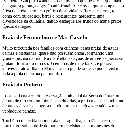
Bandeira Azul por 14 anos consecutivos, o que destaca a qualidade
da água, segurança e gestão ambiental. A ciclovia, que acompanha a
faixa de areia, permite a prática de atividades físicas, e a orla, que
conta com quiosques, bares e restaurantes, apresenta uma
diversidade na culinária, dando destaque aos frutos do mar e pratos
típicos da região.
Praia de Pernambuco e Mar Casado
Muito procurada por famílias com crianças, essas praias de águas
calmas e cristalinas, quase não possuem ondas, formando uma
grande piscina natural. Na maré alta, as águas de ambas as praias se
juntam, formando uma só. Já em dias de maré baixa, é possível
atravessar até a Ilha do Mar Casado a pé, de onde se pode avistar
toda a praia de forma panorâmica.
Praia do Pinheiro
Localizada na área de preservação ambiental da Serra do Guararu,
dentro de um condomínio, é sem dúvidas, a praia mais deslumbrante
dentre as desta lista, apresentando um mar verde-esmeralda – um
verdadeiro paraíso.
Também conhecida como praia de Taguaiba, tem fácil acesso,
porém, possui controle do número de visitantes por questões de