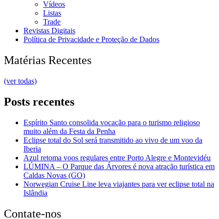
Vídeos
Listas
Trade
Revistas Digitais
Política de Privacidade e Proteção de Dados
Matérias Recentes
(ver todas)
Posts recentes
Espírito Santo consolida vocação para o turismo religioso
muito além da Festa da Penha
Eclipse total do Sol será transmitido ao vivo de um voo da
Iberia
Azul retoma voos regulares entre Porto Alegre e Montevidéu
LÚMINA – O Parque das Árvores é nova atração turística em
Caldas Novas (GO)
Norwegian Cruise Line leva viajantes para ver eclipse total na
Islândia
Contate-nos