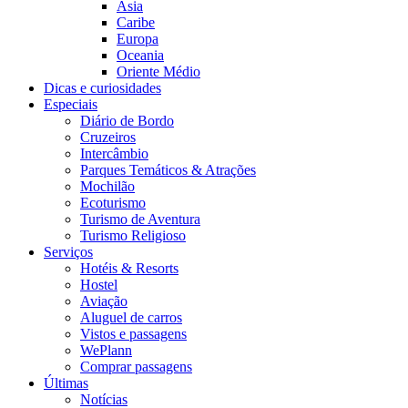
Ásia
Caribe
Europa
Oceania
Oriente Médio
Dicas e curiosidades
Especiais
Diário de Bordo
Cruzeiros
Intercâmbio
Parques Temáticos & Atrações
Mochilão
Ecoturismo
Turismo de Aventura
Turismo Religioso
Serviços
Hotéis & Resorts
Hostel
Aviação
Aluguel de carros
Vistos e passagens
WePlann
Comprar passagens
Últimas
Notícias