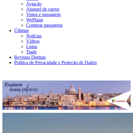
Aviação
Aluguel de carros
Vistos e passagens
WePlann
Comprar passagens
Últimas
Notícias
Vídeos
Listas
Trade
Revistas Digitais
Política de Privacidade e Proteção de Dados