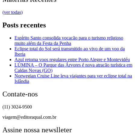
(ver todas)
Posts recentes
Espírito Santo consolida vocação para o turismo religioso
muito além da Festa da Penha
Eclipse total do Sol será transmitido ao vivo de um voo da
Iberia
Azul retoma voos regulares entre Porto Alegre e Montevidéu
LÚMINA – O Parque das Árvores é nova atração turística em
Caldas Novas (GO)
Norwegian Cruise Line leva viajantes para ver eclipse total na
Islândia
Contate-nos
(11) 3024-9500
viagem@editoraqual.com.br
Assine nossa newslleter