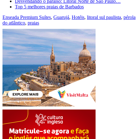
Desvendando o paraíso: Litoral Norte de São Paulo…
Top 5 melhores praias de Barbados
Enseada Premium Suítes
,
Guarujá
,
Hotéis
,
litoral sul paulista
,
pérola
do atlântico
,
praias