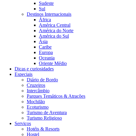
Sudeste
Sul
Destinos Internacionais
África
América Central
América do Norte
América do Sul
Ásia
Caribe
Europa
Oceania
Oriente Médio
Dicas e curiosidades
Especiais
Diário de Bordo
Cruzeiros
Intercâmbio
Parques Temáticos & Atrações
Mochilão
Ecoturismo
Turismo de Aventura
Turismo Religioso
Serviços
Hotéis & Resorts
Hostel