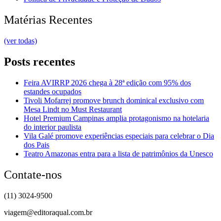
Matérias Recentes
(ver todas)
Posts recentes
Feira AVIRRP 2026 chega à 28ª edição com 95% dos
estandes ocupados
Tivoli Mofarrej promove brunch dominical exclusivo com
Mesa Lindt no Must Restaurant
Hotel Premium Campinas amplia protagonismo na hotelaria
do interior paulista
Vila Galé promove experiências especiais para celebrar o Dia
dos Pais
Teatro Amazonas entra para a lista de patrimônios da Unesco
Contate-nos
(11) 3024-9500
viagem@editoraqual.com.br