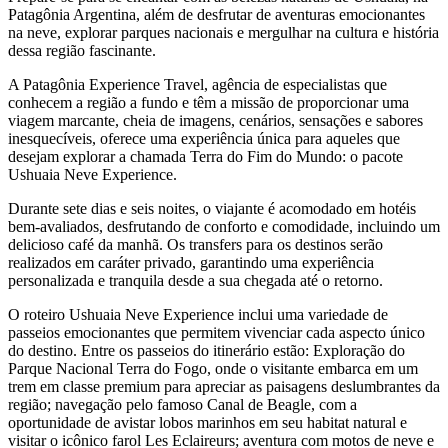
Patagônia Argentina, além de desfrutar de aventuras emocionantes
na neve, explorar parques nacionais e mergulhar na cultura e história
dessa região fascinante.
A Patagônia Experience Travel, agência de especialistas que
conhecem a região a fundo e têm a missão de proporcionar uma
viagem marcante, cheia de imagens, cenários, sensações e sabores
inesquecíveis, oferece uma experiência única para aqueles que
desejam explorar a chamada Terra do Fim do Mundo: o pacote
Ushuaia Neve Experience.
Durante sete dias e seis noites, o viajante é acomodado em hotéis
bem-avaliados, desfrutando de conforto e comodidade, incluindo um
delicioso café da manhã. Os transfers para os destinos serão
realizados em caráter privado, garantindo uma experiência
personalizada e tranquila desde a sua chegada até o retorno.
O roteiro Ushuaia Neve Experience inclui uma variedade de
passeios emocionantes que permitem vivenciar cada aspecto único
do destino. Entre os passeios do itinerário estão: Exploração do
Parque Nacional Terra do Fogo, onde o visitante embarca em um
trem em classe premium para apreciar as paisagens deslumbrantes da
região; navegação pelo famoso Canal de Beagle, com a
oportunidade de avistar lobos marinhos em seu habitat natural e
visitar o icônico farol Les Eclaireurs; aventura com motos de neve e