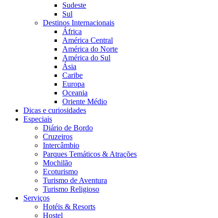
Sudeste
Sul
Destinos Internacionais
África
América Central
América do Norte
América do Sul
Ásia
Caribe
Europa
Oceania
Oriente Médio
Dicas e curiosidades
Especiais
Diário de Bordo
Cruzeiros
Intercâmbio
Parques Temáticos & Atrações
Mochilão
Ecoturismo
Turismo de Aventura
Turismo Religioso
Serviços
Hotéis & Resorts
Hostel