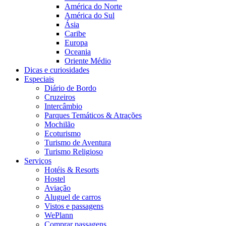
América do Norte
América do Sul
Ásia
Caribe
Europa
Oceania
Oriente Médio
Dicas e curiosidades
Especiais
Diário de Bordo
Cruzeiros
Intercâmbio
Parques Temáticos & Atrações
Mochilão
Ecoturismo
Turismo de Aventura
Turismo Religioso
Serviços
Hotéis & Resorts
Hostel
Aviação
Aluguel de carros
Vistos e passagens
WePlann
Comprar passagens