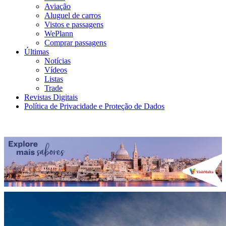
Aviação
Aluguel de carros
Vistos e passagens
WePlann
Comprar passagens
Últimas
Notícias
Vídeos
Listas
Trade
Revistas Digitais
Política de Privacidade e Proteção de Dados