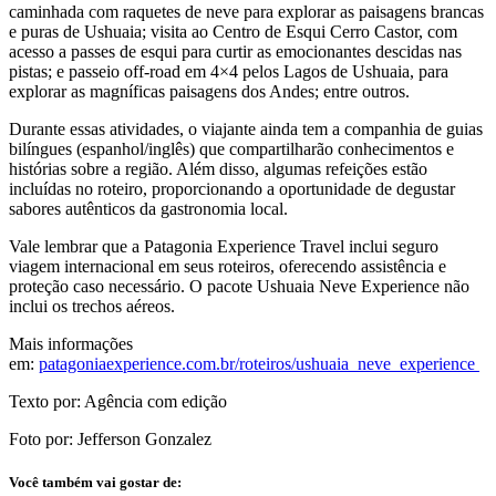
caminhada com raquetes de neve para explorar as paisagens brancas
e puras de Ushuaia; visita ao Centro de Esqui Cerro Castor, com
acesso a passes de esqui para curtir as emocionantes descidas nas
pistas; e passeio off-road em 4×4 pelos Lagos de Ushuaia, para
explorar as magníficas paisagens dos Andes; entre outros.
Durante essas atividades, o viajante ainda tem a companhia de guias
bilíngues (espanhol/inglês) que compartilharão conhecimentos e
histórias sobre a região. Além disso, algumas refeições estão
incluídas no roteiro, proporcionando a oportunidade de degustar
sabores autênticos da gastronomia local.
Vale lembrar que a Patagonia Experience Travel inclui seguro
viagem internacional em seus roteiros, oferecendo assistência e
proteção caso necessário. O pacote Ushuaia Neve Experience não
inclui os trechos aéreos.
Mais informações
em:
patagoniaexperience.com.br/roteiros/ushuaia_neve_experience
Texto por: Agência com edição
Foto por: Jefferson Gonzalez
Você também vai gostar de: