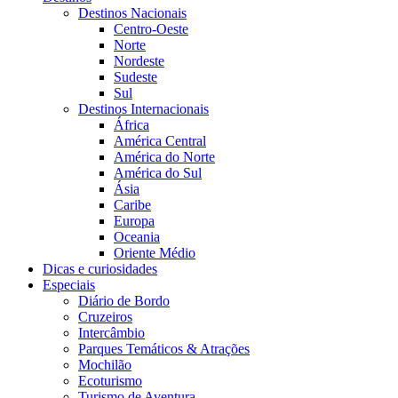
Destinos Nacionais
Centro-Oeste
Norte
Nordeste
Sudeste
Sul
Destinos Internacionais
África
América Central
América do Norte
América do Sul
Ásia
Caribe
Europa
Oceania
Oriente Médio
Dicas e curiosidades
Especiais
Diário de Bordo
Cruzeiros
Intercâmbio
Parques Temáticos & Atrações
Mochilão
Ecoturismo
Turismo de Aventura