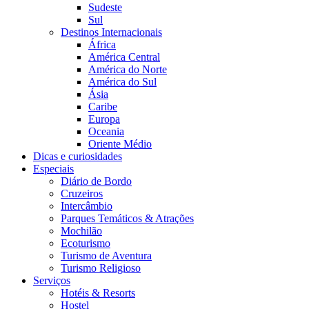
Sudeste
Sul
Destinos Internacionais
África
América Central
América do Norte
América do Sul
Ásia
Caribe
Europa
Oceania
Oriente Médio
Dicas e curiosidades
Especiais
Diário de Bordo
Cruzeiros
Intercâmbio
Parques Temáticos & Atrações
Mochilão
Ecoturismo
Turismo de Aventura
Turismo Religioso
Serviços
Hotéis & Resorts
Hostel