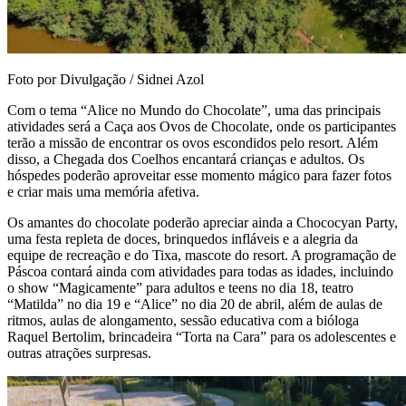
Foto por Divulgação / Sidnei Azol
Com o tema “Alice no Mundo do Chocolate
”,
uma das principais
atividades será a Caça aos Ovos de Chocolate, onde os participantes
terão a missão de encontrar os ovos escondidos pelo resort. Além
disso, a Chegada dos Coelhos encantará crianças e adultos. Os
hóspedes poderão aproveitar esse momento mágico para fazer fotos
e criar mais uma memória afetiva.
Os amantes do chocolate poderão
apreciar ainda a Chococyan Party,
uma festa repleta de doces, brinquedos infláveis e a alegria da
equipe de recreação e do Tixa, mascote do resort. A programação de
Páscoa contará ainda com atividades para todas as idades, incluindo
o
show “Magicamente” para adultos e teens no dia 18, t
eatro
“Matilda” no dia 19 e “Alice” no dia 20 de abril, além de aulas de
ritmos, aulas de alongamento, sessão educativa com a bióloga
Raquel Bertolim, brincadeira “Torta na Cara” para os adolescentes e
outras atrações surpresas.