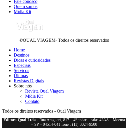
Fale conosco
Quem somos
Mídia Kit
©QUAL VIAGEM- Todos os direitos reservados
Home
Destinos
Dicas e curiosidades
Especiais
Serviços
Últimas
Revistas Digitais
Sobre nós
Revista Qual Viagem
Mídia Kit
Contato
Todos os direitos reservados - Qual Viagem
Editora Qual Ltda
- Rua Araguari, 817 – 4º andar – salas 42/43 – Moema
– SP – 04514-041 fone : (11) 3024-9500