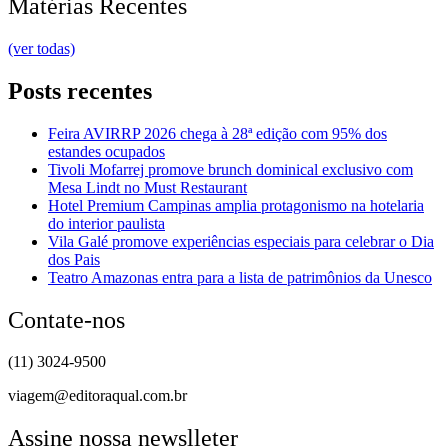
Matérias Recentes
(ver todas)
Posts recentes
Feira AVIRRP 2026 chega à 28ª edição com 95% dos
estandes ocupados
Tivoli Mofarrej promove brunch dominical exclusivo com
Mesa Lindt no Must Restaurant
Hotel Premium Campinas amplia protagonismo na hotelaria
do interior paulista
Vila Galé promove experiências especiais para celebrar o Dia
dos Pais
Teatro Amazonas entra para a lista de patrimônios da Unesco
Contate-nos
(11) 3024-9500
viagem@editoraqual.com.br
Assine nossa newslleter