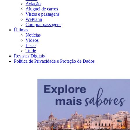
Aviação
Aluguel de carros
Vistos e passagens
WePlann
Comprar passagens
Últimas
Notícias
Vídeos
Listas
Trade
Revistas Digitais
Política de Privacidade e Proteção de Dados