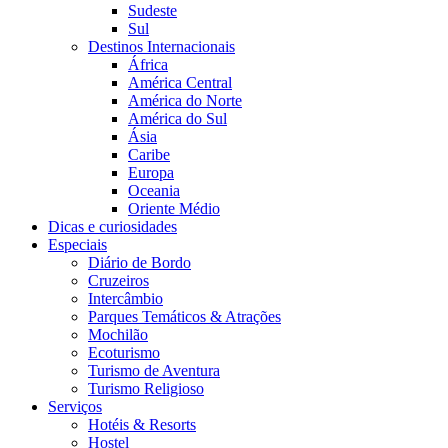
Sudeste
Sul
Destinos Internacionais
África
América Central
América do Norte
América do Sul
Ásia
Caribe
Europa
Oceania
Oriente Médio
Dicas e curiosidades
Especiais
Diário de Bordo
Cruzeiros
Intercâmbio
Parques Temáticos & Atrações
Mochilão
Ecoturismo
Turismo de Aventura
Turismo Religioso
Serviços
Hotéis & Resorts
Hostel