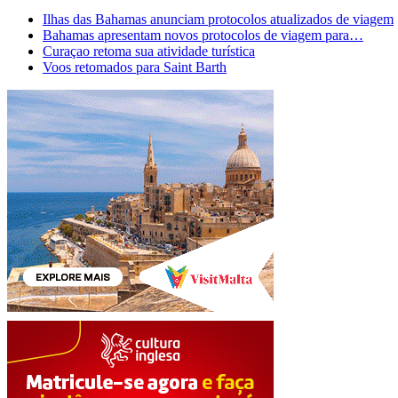
Ilhas das Bahamas anunciam protocolos atualizados de viagem
Bahamas apresentam novos protocolos de viagem para…
Curaçao retoma sua atividade turística
Voos retomados para Saint Barth