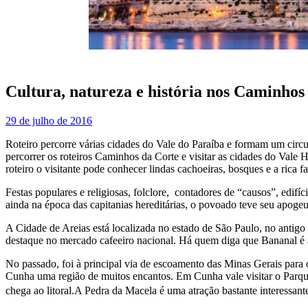
Cultura, natureza e história nos Caminhos
29 de julho de 2016
Roteiro percorre várias cidades do Vale do Paraíba e formam um circui
percorrer os roteiros Caminhos da Corte e visitar as cidades do Vale Hi
roteiro o visitante pode conhecer lindas cachoeiras, bosques e a rica f
Festas populares e religiosas, folclore, contadores de “causos”, edifí
ainda na época das capitanias hereditárias, o povoado teve seu apogeu 
A Cidade de Areias está localizada no estado de São Paulo, no antigo
destaque no mercado cafeeiro nacional. Há quem diga que Bananal é a
No passado, foi à principal via de escoamento das Minas Gerais para o
Cunha uma região de muitos encantos. Em Cunha vale visitar o Parque 
chega ao litoral.
A Pedra da Macela é uma atração bastante interessante