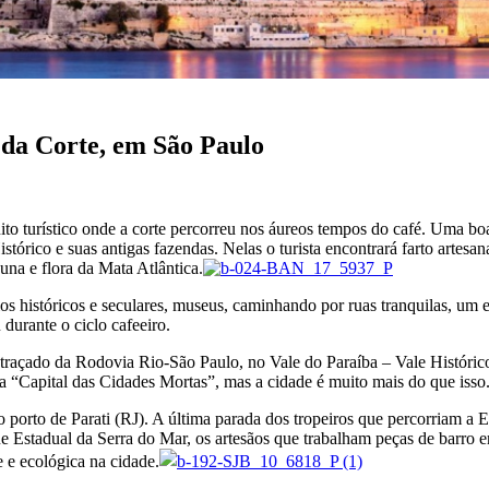
 da Corte, em São Paulo
to turístico onde a corte percorreu nos áureos tempos do café. Uma boa 
stórico e suas antigas fazendas. Nelas o turista encontrará farto artesan
auna e flora da Mata Atlântica.
cios históricos e seculares, museus, caminhando por ruas tranquilas, um 
durante o ciclo cafeeiro.
 traçado da Rodovia Rio-São Paulo, no Vale do Paraíba – Vale Histórico,
 “Capital das Cidades Mortas”, mas a cidade é muito mais do que isso
 porto de Parati (RJ). A última parada dos tropeiros que percorriam a Es
Estadual da Serra do Mar, os artesãos que trabalham peças de barro em 
 e ecológica na cidade.