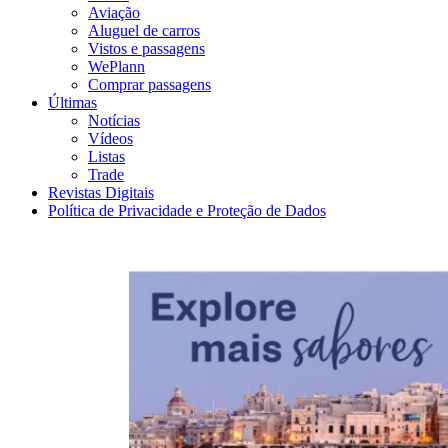
Aviação
Aluguel de carros
Vistos e passagens
WePlann
Comprar passagens
Últimas
Notícias
Vídeos
Listas
Trade
Revistas Digitais
Política de Privacidade e Proteção de Dados