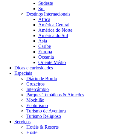
Sudeste
Sul
Destinos Internacionais
África
América Central
América do Norte
América do Sul
Ásia
Caribe
Europa
Oceania
Oriente Médio
Dicas e curiosidades
Especiais
Diário de Bordo
Cruzeiros
Intercâmbio
Parques Temáticos & Atrações
Mochilão
Ecoturismo
Turismo de Aventura
Turismo Religioso
Serviços
Hotéis & Resorts
Hostel