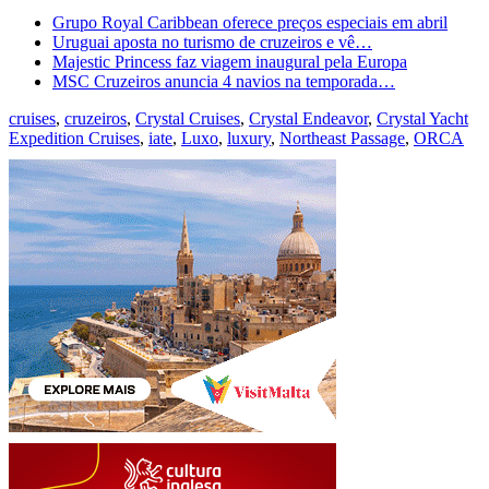
Grupo Royal Caribbean oferece preços especiais em abril
Uruguai aposta no turismo de cruzeiros e vê…
Majestic Princess faz viagem inaugural pela Europa
MSC Cruzeiros anuncia 4 navios na temporada…
cruises
,
cruzeiros
,
Crystal Cruises
,
Crystal Endeavor
,
Crystal Yacht
Expedition Cruises
,
iate
,
Luxo
,
luxury
,
Northeast Passage
,
ORCA