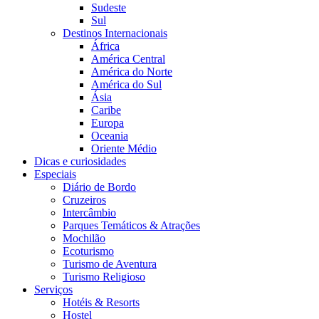
Sudeste
Sul
Destinos Internacionais
África
América Central
América do Norte
América do Sul
Ásia
Caribe
Europa
Oceania
Oriente Médio
Dicas e curiosidades
Especiais
Diário de Bordo
Cruzeiros
Intercâmbio
Parques Temáticos & Atrações
Mochilão
Ecoturismo
Turismo de Aventura
Turismo Religioso
Serviços
Hotéis & Resorts
Hostel