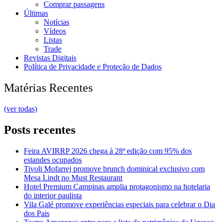
Comprar passagens
Últimas
Notícias
Vídeos
Listas
Trade
Revistas Digitais
Política de Privacidade e Proteção de Dados
Matérias Recentes
(ver todas)
Posts recentes
Feira AVIRRP 2026 chega à 28ª edição com 95% dos
estandes ocupados
Tivoli Mofarrej promove brunch dominical exclusivo com
Mesa Lindt no Must Restaurant
Hotel Premium Campinas amplia protagonismo na hotelaria
do interior paulista
Vila Galé promove experiências especiais para celebrar o Dia
dos Pais