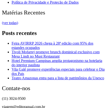
Política de Privacidade e Proteção de Dados
Matérias Recentes
(ver todas)
Posts recentes
Feira AVIRRP 2026 chega à 28ª edição com 95% dos
estandes ocupados
Tivoli Mofarrej promove brunch dominical exclusivo com
Mesa Lindt no Must Restaurant
Hotel Premium Campinas amplia protagonismo na hotelaria
do interior paulista
Vila Galé promove experiências especiais para celebrar o Dia
dos Pais
Teatro Amazonas entra para a lista de patrimônios da Unesco
Contate-nos
(11) 3024-9500
viagem@editoraqual.com.br