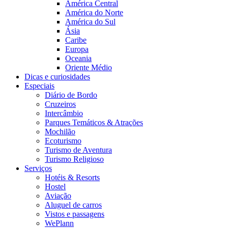
América Central
América do Norte
América do Sul
Ásia
Caribe
Europa
Oceania
Oriente Médio
Dicas e curiosidades
Especiais
Diário de Bordo
Cruzeiros
Intercâmbio
Parques Temáticos & Atrações
Mochilão
Ecoturismo
Turismo de Aventura
Turismo Religioso
Serviços
Hotéis & Resorts
Hostel
Aviação
Aluguel de carros
Vistos e passagens
WePlann