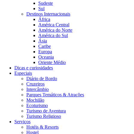
Sudeste
Sul
Destinos Internacionais
África
América Central
América do Norte
América do Sul
Ásia
Caribe
Europa
Oceania
Oriente Médio
Dicas e curiosidades
Especiais
Diário de Bordo
Cruzeiros
Intercâmbio
Parques Temáticos & Atrações
Mochilão
Ecoturismo
Turismo de Aventura
Turismo Religioso
Serviços
Hotéis & Resorts
Hostel