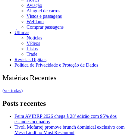
Aviação
Aluguel de carros
Vistos e passagens
WePlann
Comprar passagens
Últimas
Notícias
Vídeos
Listas
Trade
Revistas Digitais
Política de Privacidade e Proteção de Dados
Matérias Recentes
(ver todas)
Posts recentes
Feira AVIRRP 2026 chega à 28ª edição com 95% dos
estandes ocupados
Tivoli Mofarrej promove brunch dominical exclusivo com
Mesa Lindt no Must Restaurant