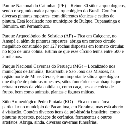
Parque Nacional do Catimbau (PE) – Reúne 30 sítios arqueológicos,
sendo o segundo maior parque arqueológico do Brasil. Contém
diversas pinturas rupestres, com diferentes técnicas e estilos de
pintura. Está localizado nos municípios de Buíque, Tupanatinga e
Ibimirim, em Pernambuco.
Parque Arqueológico do Solstício (AP) – Fica em Calçoene, no
Amapá e, além de pinturas rupestres, abriga um curioso círculo
megalítico constituído por 127 rochas dispostas em formato circular,
no topo de uma colina. Estima-se que esse círculo tenha entre 500 e
2 mil anos.
Parque Nacional Cavernas do Peruaçu (MG) – Localizado nos
municípios de Januária, Itacarambi e São João das Missões, na
região norte de Minas Gerais, é um importante sítio arqueológico
que dispõe de pinturas rupestres, sítios funerários e sambaquis que
retratam cenas da vida cotidiana, como caça, pesca e coleta de
frutos, bem como animais, plantas e figuras míticas.
Sítio Arqueológico Pedra Pintada (RO) – Fica em uma área
particular no município de Pacaraima, em Roraima, mas está aberto
à visitação. Contém diversos itens da pré-história brasileira, como
pinturas rupestres, pedaços de cerâmica, ferramentas e outros
artefatos. Abriga, ainda, diversas cavernas funerárias.