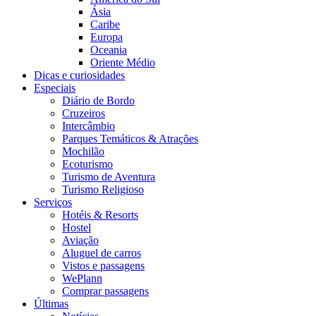
Ásia
Caribe
Europa
Oceania
Oriente Médio
Dicas e curiosidades
Especiais
Diário de Bordo
Cruzeiros
Intercâmbio
Parques Temáticos & Atrações
Mochilão
Ecoturismo
Turismo de Aventura
Turismo Religioso
Serviços
Hotéis & Resorts
Hostel
Aviação
Aluguel de carros
Vistos e passagens
WePlann
Comprar passagens
Últimas