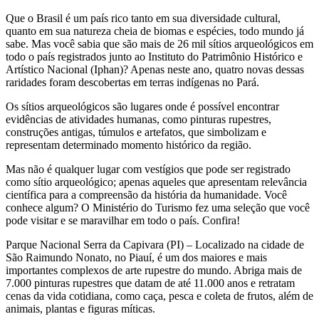
Que o Brasil é um país rico tanto em sua diversidade cultural,
quanto em sua natureza cheia de biomas e espécies, todo mundo já
sabe. Mas você sabia que são mais de 26 mil sítios arqueológicos em
todo o país registrados junto ao Instituto do Patrimônio Histórico e
Artístico Nacional (Iphan)? Apenas neste ano, quatro novas dessas
raridades foram descobertas em terras indígenas no Pará.
Os sítios arqueológicos são lugares onde é possível encontrar
evidências de atividades humanas, como pinturas rupestres,
construções antigas, túmulos e artefatos, que simbolizam e
representam determinado momento histórico da região.
Mas não é qualquer lugar com vestígios que pode ser registrado
como sítio arqueológico; apenas aqueles que apresentam relevância
científica para a compreensão da história da humanidade. Você
conhece algum? O Ministério do Turismo fez uma seleção que você
pode visitar e se maravilhar em todo o país. Confira!
Parque Nacional Serra da Capivara (PI) – Localizado na cidade de
São Raimundo Nonato, no Piauí, é um dos maiores e mais
importantes complexos de arte rupestre do mundo. Abriga mais de
7.000 pinturas rupestres que datam de até 11.000 anos e retratam
cenas da vida cotidiana, como caça, pesca e coleta de frutos, além de
animais, plantas e figuras míticas.