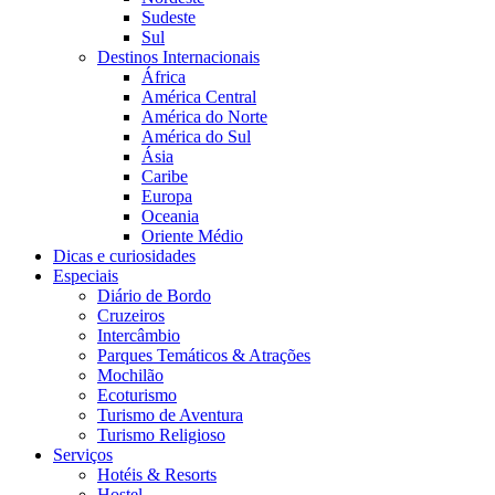
Sudeste
Sul
Destinos Internacionais
África
América Central
América do Norte
América do Sul
Ásia
Caribe
Europa
Oceania
Oriente Médio
Dicas e curiosidades
Especiais
Diário de Bordo
Cruzeiros
Intercâmbio
Parques Temáticos & Atrações
Mochilão
Ecoturismo
Turismo de Aventura
Turismo Religioso
Serviços
Hotéis & Resorts
Hostel