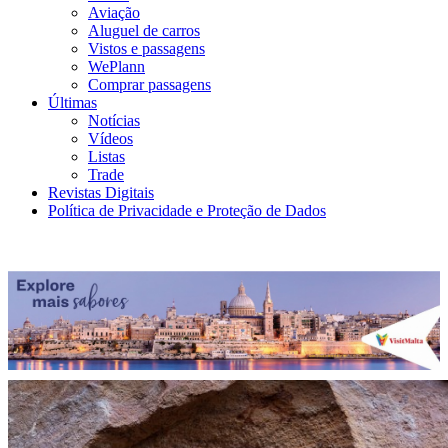
Aviação
Aluguel de carros
Vistos e passagens
WePlann
Comprar passagens
Últimas
Notícias
Vídeos
Listas
Trade
Revistas Digitais
Política de Privacidade e Proteção de Dados