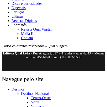
Dicas e curiosidades
Especiais
Serviços
Últimas
Revistas Digitais
Sobre nós
Revista Qual Viagem
Mídia Kit
Contato
Todos os direitos reservados - Qual Viagem
Editora Qual Ltda
- Rua Araguari, 817 – 4º andar – salas 42/43 – Moema
– SP – 04514-041 fone : (11) 3024-9500
Navegue pelo site
Destinos
Destinos Nacionais
Centro-Oeste
Norte
Nordeste