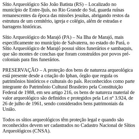
Sítio Arqueológico São João Batista (RS) – Localizado no
município de Entre-Ijuís, no Rio Grande do Sul, guarda ruínas
remanescentes da época das missões jesuítas, abrigando restos da
estrutura de um cemitério, igreja e colégio, além de estradas e
barragens históricas.
Sítio Arqueológico do Marajó (PA) – Na Ilha de Marajó, mais
especificamente no município de Salvaterra, no estado do Pará, o
Sítio Arqueológico de Marajó possui sítios funerários e sambaquis,
que são montes de conchas que foram construídos por povos pré-
coloniais para fins funerários.
PRESERVAÇÃO – A proteção dos bens de natureza arqueológica
está presente desde a criação do Iphan, órgão que regula os
patrimônios históricos e culturais do país. Reconhecidos como parte
integrante do Patrimônio Cultural Brasileiro pela Constituição
Federal de 1988, em seu artigo 216, os bens de natureza material de
valor arqueológico são definidos e protegidos pela Lei nº 3.924, de
26 de julho de 1961, sendo considerados bens patrimoniais da
União.
Todos os sítios arqueológicos têm proteção legal e quando são
reconhecidos devem ser cadastrados no Cadastro Nacional de Sítios
Arqueológicos (CNSA).