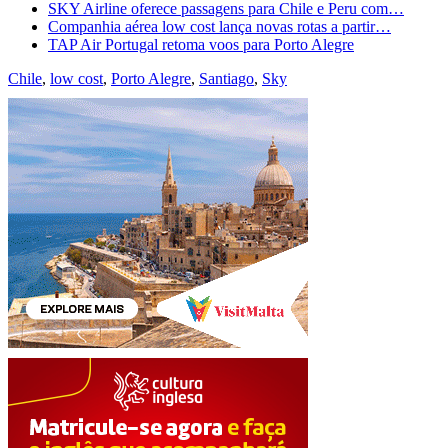
SKY Airline oferece passagens para Chile e Peru com…
Companhia aérea low cost lança novas rotas a partir…
TAP Air Portugal retoma voos para Porto Alegre
Chile
,
low cost
,
Porto Alegre
,
Santiago
,
Sky