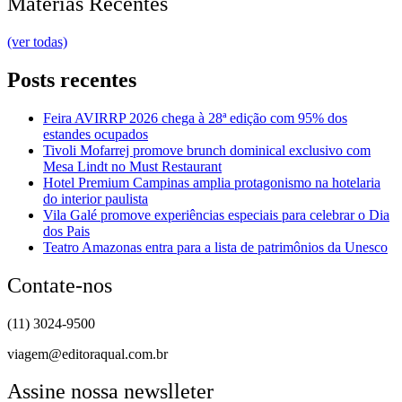
Matérias Recentes
(ver todas)
Posts recentes
Feira AVIRRP 2026 chega à 28ª edição com 95% dos
estandes ocupados
Tivoli Mofarrej promove brunch dominical exclusivo com
Mesa Lindt no Must Restaurant
Hotel Premium Campinas amplia protagonismo na hotelaria
do interior paulista
Vila Galé promove experiências especiais para celebrar o Dia
dos Pais
Teatro Amazonas entra para a lista de patrimônios da Unesco
Contate-nos
(11) 3024-9500
viagem@editoraqual.com.br
Assine nossa newslleter