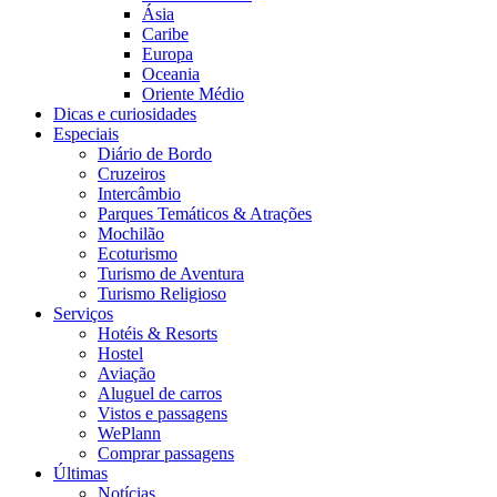
Ásia
Caribe
Europa
Oceania
Oriente Médio
Dicas e curiosidades
Especiais
Diário de Bordo
Cruzeiros
Intercâmbio
Parques Temáticos & Atrações
Mochilão
Ecoturismo
Turismo de Aventura
Turismo Religioso
Serviços
Hotéis & Resorts
Hostel
Aviação
Aluguel de carros
Vistos e passagens
WePlann
Comprar passagens
Últimas
Notícias