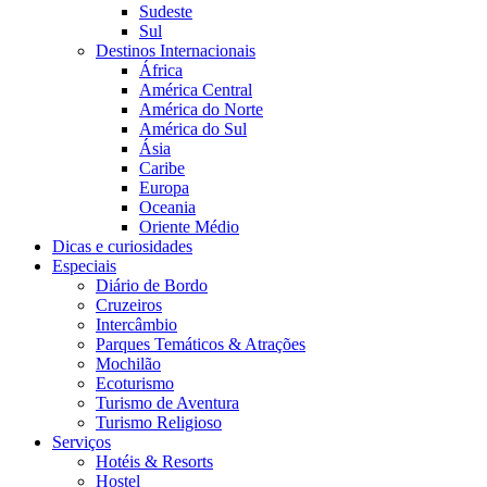
Sudeste
Sul
Destinos Internacionais
África
América Central
América do Norte
América do Sul
Ásia
Caribe
Europa
Oceania
Oriente Médio
Dicas e curiosidades
Especiais
Diário de Bordo
Cruzeiros
Intercâmbio
Parques Temáticos & Atrações
Mochilão
Ecoturismo
Turismo de Aventura
Turismo Religioso
Serviços
Hotéis & Resorts
Hostel