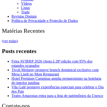
Vídeos
Listas
Trade
Revistas Digitais
Política de Privacidade e Proteção de Dados
Matérias Recentes
(ver todas)
Posts recentes
Feira AVIRRP 2026 chega à 28ª edição com 95% dos
estandes ocupados
Tivoli Mofarrej promove brunch dominical exclusivo com
Mesa Lindt no Must Restaurant
Hotel Premium Campinas amplia protagonismo na hotelaria
do interior paulista
Vila Galé promove experiências especiais para celebrar o Dia
dos Pais
Teatro Amazonas entra para a lista de patrimônios da Unesco
Contate-nos