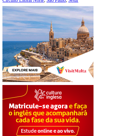
Circuito Litoral Norte
,
São Paulo
,
Setur