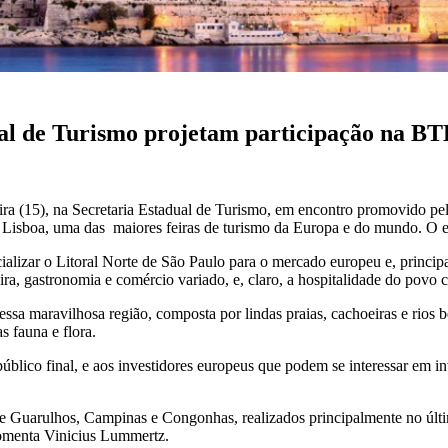
dual de Turismo projetam participação na B
eira (15), na Secretaria Estadual de Turismo, em encontro promovido pe
sboa, uma das maiores feiras de turismo da Europa e do mundo. O even
cializar o Litoral Norte de São Paulo para o mercado europeu e, princi
ira, gastronomia e comércio variado, e, claro, a hospitalidade do povo 
sa maravilhosa região, composta por lindas praias, cachoeiras e rios be
s fauna e flora.
blico final, e aos investidores europeus que podem se interessar em inve
 Guarulhos, Campinas e Congonhas, realizados principalmente no últim
comenta Vinicius Lummertz.