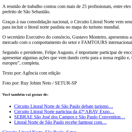
A reunião de trabalho contou com mais de 25 profissionais, entre eles 
prefeito de São Sebastião.
Graças à sua consolidação nacional, o Circuito Litoral Norte vem sen
para incluir o litoral norte paulista no mapa do turismo mundial.
O secretário Executivo do consórcio, Gustavo Monteiro, apresentou a
mercado com o comportamento do setor e FAMTOURS internacionai
Segundo o presidente, Felipe Augusto, é importante participar de enc
apresentar algumas ações que vem dando certo para a nossa região e,
europeu”, completa.
Texto por: Agência com edição
Foto por: Ruy Jobim Neto /
SETUR
-SP
Você também vai gostar de:
Circuito Litoral Norte de São Paulo debate turismo…
Circuito Litoral Norte participa da 47ª ABAV Expo…
SEBRAE São José dos Campos e São Paulo Convention…
Litoral Norte de São Paulo recebe famtour com…