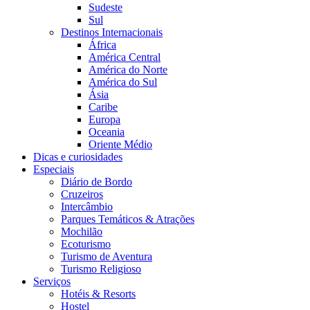
Sudeste
Sul
Destinos Internacionais
África
América Central
América do Norte
América do Sul
Ásia
Caribe
Europa
Oceania
Oriente Médio
Dicas e curiosidades
Especiais
Diário de Bordo
Cruzeiros
Intercâmbio
Parques Temáticos & Atrações
Mochilão
Ecoturismo
Turismo de Aventura
Turismo Religioso
Serviços
Hotéis & Resorts
Hostel