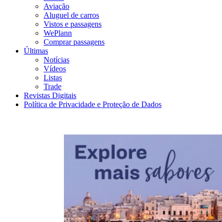
Aviação
Aluguel de carros
Vistos e passagens
WePlann
Comprar passagens
Últimas
Notícias
Vídeos
Listas
Trade
Revistas Digitais
Política de Privacidade e Proteção de Dados