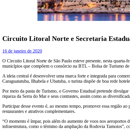
Circuito Litoral Norte e Secretaria Esta
16 de janeiro de 2020
O Circuito Litoral Norte de São Paulo esteve presente, nesta quarta-f
municípios que compõem o consórcio na BTL – Bolsa de Turismo de Li
A ideia central é desenvolver uma marca forte e integrada para comer
Caraguatatuba, Ilhabela e Ubatuba, o turista dispõe de boa rede hotele
Por meio da pasta de Turismo, o Governo Estadual pretende divulgar es
riqueza da Serra do Mar e seus contrastes, assim como as diversificada
Participar desse evento é, ao mesmo tempo, promover essa região ao pú
restaurantes e atrativos complementares.
“O momento é ímpar, pois além do aumento de voos nos aeroportos de
infraestrutura, como o término da ampliação da Rodovia Tamoios”, 