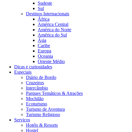
Sudeste
Sul
Destinos Internacionais
África
América Central
América do Norte
América do Sul
Ásia
Caribe
Europa
Oceania
Oriente Médio
Dicas e curiosidades
Especiais
Diário de Bordo
Cruzeiros
Intercâmbio
Parques Temáticos & Atrações
Mochilão
Ecoturismo
Turismo de Aventura
Turismo Religioso
Serviços
Hotéis & Resorts
Hostel