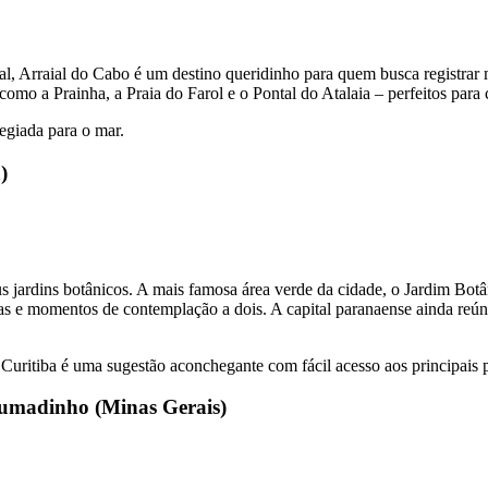
al, Arraial do Cabo é um destino queridinho para quem busca registrar
omo a Prainha, a Praia do Farol e o Pontal do Atalaia – perfeitos para c
legiada para o mar.
)
eus jardins botânicos. A mais famosa área verde da cidade, o Jardim Bo
las e momentos de contemplação a dois. A capital paranaense ainda reú
uritiba é uma sugestão aconchegante com fácil acesso aos principais po
Brumadinho (Minas Gerais)