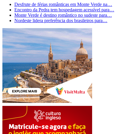
Desfrute de férias românticas em Monte Verde na…
Encontro da Pedra tem hospedagem acessível para…
Monte Verde é destino romântico no sudeste para…
Nordeste lidera preferência dos brasileiros para…