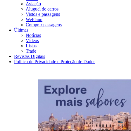
Aviação
Aluguel de carros
Vistos e passagens
WePlann
Comprar passagens
Últimas
Notícias
Vídeos
Listas
Trade
Revistas Digitais
Política de Privacidade e Proteção de Dados