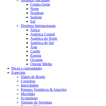
Destinos Nacionais
Centro-Oeste
Norte
Nordeste
Sudeste
Sul
Destinos Internacionais
África
América Central
América do Norte
América do Sul
Ásia
Caribe
Europa
Oceania
Oriente Médio
Dicas e curiosidades
Especiais
Diário de Bordo
Cruzeiros
Intercâmbio
Parques Temáticos & Atrações
Mochilão
Ecoturismo
Turismo de Aventura