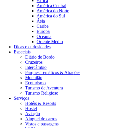
África
América Central
América do Norte
América do Sul
Ásia
Caribe
Europa
Oceania
Oriente Médio
Dicas e curiosidades
Especiais
Diário de Bordo
Cruzeiros
Intercâmbio
Parques Temáticos & Atrações
Mochilão
Ecoturismo
Turismo de Aventura
Turismo Religioso
Serviços
Hotéis & Resorts
Hostel
Aviação
Aluguel de carros
Vistos e passagens