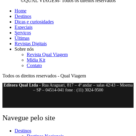
©QUAL VIAGEM- Todos os direitos reservados
Home
Destinos
Dicas e curiosidades
Especiais
Serviços
Últimas
Revistas Digitais
Sobre nós
Revista Qual Viagem
Mídia Kit
Contato
Todos os direitos reservados - Qual Viagem
Editora Qual Ltda
- Rua Araguari, 817 – 4º andar – salas 42/43 – Moema
– SP – 04514-041 fone : (11) 3024-9500
Navegue pelo site
Destinos