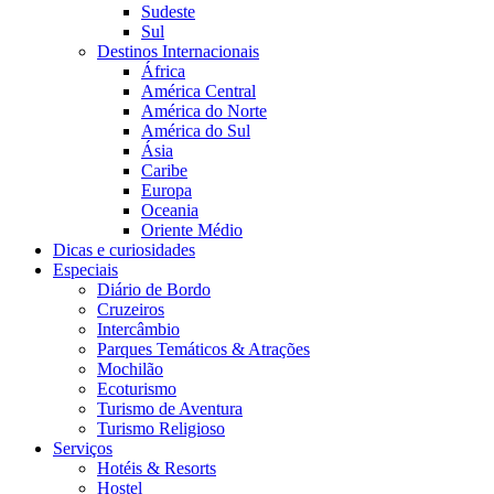
Sudeste
Sul
Destinos Internacionais
África
América Central
América do Norte
América do Sul
Ásia
Caribe
Europa
Oceania
Oriente Médio
Dicas e curiosidades
Especiais
Diário de Bordo
Cruzeiros
Intercâmbio
Parques Temáticos & Atrações
Mochilão
Ecoturismo
Turismo de Aventura
Turismo Religioso
Serviços
Hotéis & Resorts
Hostel