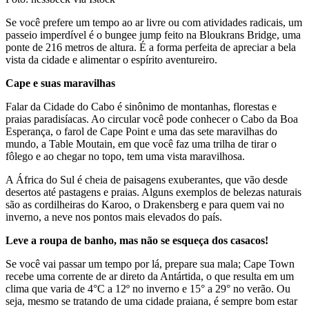
Se você prefere um tempo ao ar livre ou com atividades radicais, um
passeio imperdível é o bungee jump feito na Bloukrans Bridge, uma
ponte de 216 metros de altura. É a forma perfeita de apreciar a bela
vista da cidade e alimentar o espírito aventureiro.
Cape e suas maravilhas
Falar da Cidade do Cabo é sinônimo de montanhas, florestas e
praias paradisíacas. Ao circular você pode conhecer o Cabo da Boa
Esperança, o farol de Cape Point e uma das sete maravilhas do
mundo, a Table Moutain, em que você faz uma trilha de tirar o
fôlego e ao chegar no topo, tem uma vista maravilhosa.
A África do Sul é cheia de paisagens exuberantes, que vão desde
desertos até pastagens e praias. Alguns exemplos de belezas naturais
são as cordilheiras do Karoo, o Drakensberg e para quem vai no
inverno, a neve nos pontos mais elevados do país.
Leve a roupa de banho, mas não se esqueça dos casacos!
Se você vai passar um tempo por lá, prepare sua mala; Cape Town
recebe uma corrente de ar direto da Antártida, o que resulta em um
clima que varia de 4°C a 12º no inverno e 15° a 29° no verão. Ou
seja, mesmo se tratando de uma cidade praiana, é sempre bom estar