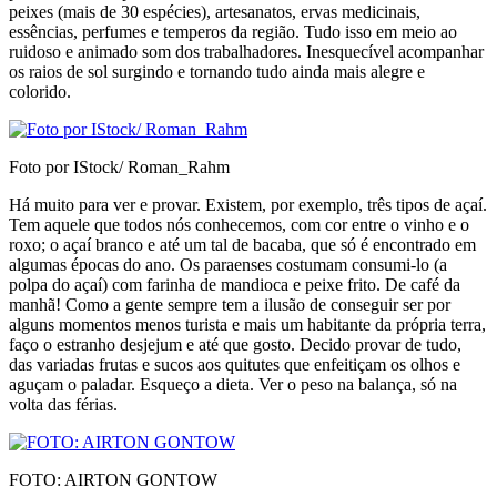
peixes (mais de 30 espécies), artesanatos, ervas medi­cinais,
essências, perfumes e temperos da região. Tudo isso em meio ao
ruidoso e animado som dos trabalha­dores. Inesquecível acompanhar
os raios de sol surgin­do e tornando tudo ainda mais alegre e
colorido.
Foto por IStock/ Roman_Rahm
Há muito para ver e provar. Existem, por exemplo, três tipos de açaí.
Tem aquele que todos nós conhecemos, com cor entre o vinho e o
roxo; o açaí branco e até um tal de bacaba, que só é encontrado em
algumas épocas do ano. Os paraenses costumam consumi-lo (a
polpa do açaí) com farinha de mandioca e peixe frito. De café da
manhã! Como a gente sempre tem a ilusão de conseguir ser por
alguns momentos menos turista e mais um habitante da própria terra,
faço o estranho desjejum e até que gosto. Decido provar de tudo,
das variadas frutas e sucos aos quitutes que enfeitiçam os olhos e
aguçam o paladar. Esqueço a dieta. Ver o peso na balança, só na
volta das férias.
FOTO: AIRTON GONTOW