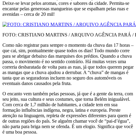
Deixe-se levar pelos aromas, cores e sabores da cidade. Permita-se
encantar pelas generosas mangueiras que se espalham pelas ruas e
avenidas – cerca de 20 mil!
FOTO: CRISTIANO MARTINS / ARQUIVO AGÊNCIA PARÁ /
Como não registrar para sempre o momento da chu­va das 17 horas –
que cai, sim, pontualmente qua­se todos os dias! Todo mundo corre
para se abrigar debaixo das marquises dos prédios. Quando a chuva
passa, o movimento é no sentido contrário. Há muitas vezes uma
correria desbaratada de volta para as ruas, já que todos querem pegar
as mangas que a chuva ajudou a derrubar. A “chuva” de mangas é
tanta que as seguradoras incluem no seguro dos automóveis os
eventuais danos causados pela fruta.
O encanto vem também pelas pessoas, já que é a gen­te da terra, com
seu jeito, sua cultura e seus costumes, que torna Belém inigualável.
Com cerca de 1,7 milhão de habitantes, a cidade tem em sua
formação influên­cias indígena, negra, latina e europeia. Preste
atenção na linguagem, repleta de expressões diferentes para quem é
de outras regiões do país. Se alguém chamar você de “pai-d’égua”,
não parta para briga nem se ofenda. É um elogio. Significa que você
é uma boa pessoa.