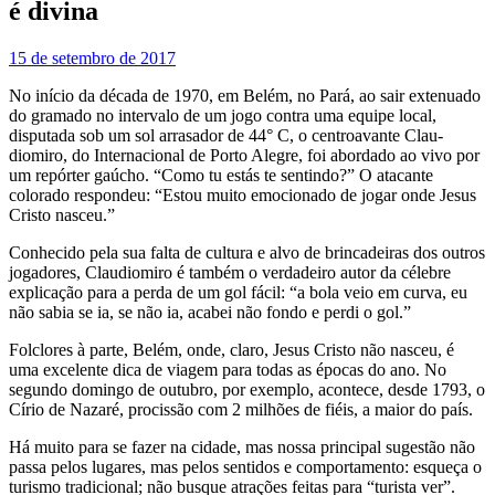
é divina
15 de setembro de 2017
No início da década de 1970, em Belém, no Pará, ao sair extenuado
do gramado no intervalo de um jogo contra uma equipe local,
disputada sob um sol arrasador de 44° C, o centroavante Clau­
diomiro, do Internacional de Porto Alegre, foi aborda­do ao vivo por
um repórter gaúcho. “Como tu estás te sentindo?” O atacante
colorado respondeu: “Estou muito emocionado de jogar onde Jesus
Cristo nasceu.”
Conhecido pela sua falta de cultura e alvo de brinca­deiras dos outros
jogadores, Claudiomiro é também o verdadeiro autor da célebre
explicação para a perda de um gol fácil: “a bola veio em curva, eu
não sabia se ia, se não ia, acabei não fondo e perdi o gol.”
Folclores à parte, Belém, onde, claro, Jesus Cristo não nasceu, é
uma excelente dica de viagem para todas as épocas do ano. No
segundo domingo de outubro, por exemplo, acontece, desde 1793, o
Círio de Nazaré, procissão com 2 milhões de fiéis, a maior do país.
Há muito para se fazer na cidade, mas nossa principal sugestão não
passa pelos lugares, mas pelos sentidos e comportamento: esqueça o
turismo tradicional; não busque atrações feitas para “turista ver”.