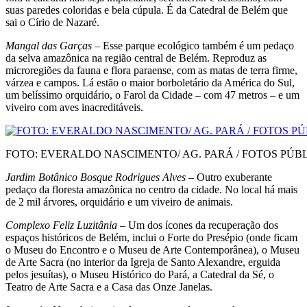
suas paredes coloridas e bela cúpula. É da Catedral de Belém que
sai o Círio de Nazaré.
Mangal das Garças
– Esse parque ecológico tam­bém é um pedaço
da selva amazônica na região cen­tral de Belém. Reproduz as
microregiões da fauna e flora paraense, com as matas de terra firme,
várzea e campos. Lá estão o maior borboletário da América do Sul,
um belíssimo orquidário, o Farol da Cidade – com 47 metros – e um
viveiro com aves inacreditáveis.
FOTO: EVERALDO NASCIMENTO/ AG. PARÁ / FOTOS PÚB
Jardim Botânico Bosque Rodrigues Alves
– Outro exuberante
pedaço da floresta amazônica no centro da cidade. No local há mais
de 2 mil árvores, orquidário e um viveiro de animais.
Complexo Feliz Luzitânia
– Um dos ícones da recuperação dos
espaços históricos de Belém, inclui o Forte do Presépio (onde ficam
o Museu do Encontro e o Museu de Arte Contemporânea), o Museu
de Arte Sacra (no interior da Igreja de Santo Alexandre, erguida
pelos jesuítas), o Museu Histórico do Pará, a Catedral da Sé, o
Teatro de Arte Sacra e a Casa das Onze Janelas.