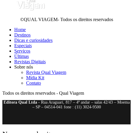
©QUAL VIAGEM- Todos os direitos reservados
Home
Destinos
Dicas e curiosidades
Especiais
Serviços
Últimas
Revistas Digitais
Sobre nós
Revista Qual Viagem
Mídia Kit
Contato
Todos os direitos reservados - Qual Viagem
Editora Qual Ltda
- Rua Araguari, 817 – 4º andar – salas 42/43 – Moema
– SP – 04514-041 fone : (11) 3024-9500