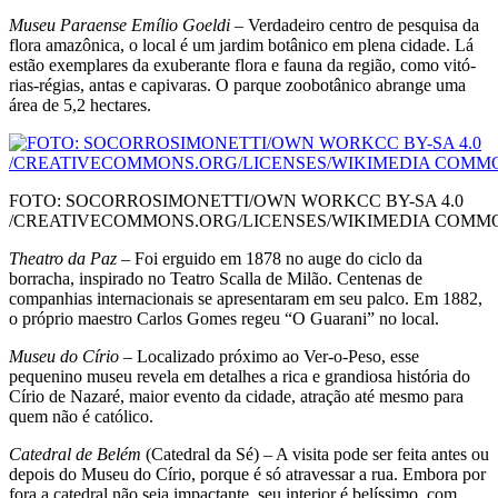
Museu Paraense Emílio Goeldi
– Verdadeiro centro de pesquisa da
flora amazônica, o local é um jardim botânico em plena cidade. Lá
estão exempla­res da exuberante flora e fauna da região, como vitó­
rias-régias, antas e capivaras. O parque zoobotânico abrange uma
área de 5,2 hectares.
FOTO: SOCORROSIMONETTI/OWN WORKCC BY-SA 4.0
/CREATIVECOMMONS.ORG/LICENSES/WIKIMEDIA COMM
Theatro da Paz
– Foi erguido em 1878 no auge do ciclo da
borracha, inspirado no Teatro Scalla de Milão. Centenas de
companhias internacionais se apresenta­ram em seu palco. Em 1882,
o próprio maestro Carlos Gomes regeu “O Guarani” no local.
Museu do Círio
– Localizado próximo ao Ver-o-Pe­so, esse
pequenino museu revela em detalhes a rica e grandiosa história do
Círio de Nazaré, maior evento da cidade, atração até mesmo para
quem não é católico.
Catedral de Belém
(Catedral da Sé) – A visi­ta pode ser feita antes ou
depois do Museu do Círio, porque é só atravessar a rua. Embora por
fora a cate­dral não seja impactante, seu interior é belíssimo, com