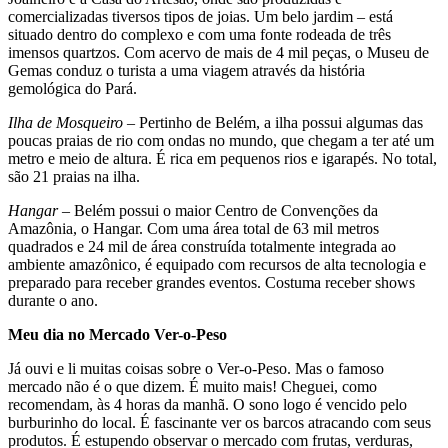
comercializadas tiver­sos tipos de joias. Um belo jardim – está
situado dentro do complexo e com uma fonte rodeada de três
imensos quartzos. Com acervo de mais de 4 mil peças, o Museu de
Gemas conduz o turista a uma viagem através da história
gemológica do Pará.
Ilha de Mosqueiro
– Pertinho de Belém, a ilha possui algumas das
poucas praias de rio com ondas no mundo, que chegam a ter até um
metro e meio de altura. É rica em pequenos rios e igarapés. No total,
são 21 praias na ilha.
Hangar
– Belém possui o maior Centro de Convenções da
Amazônia, o Hangar. Com uma área total de 63 mil metros
quadrados e 24 mil de área construída totalmen­te integrada ao
ambiente amazônico, é equipado com recursos de alta tecnologia e
preparado para receber grandes eventos. Costuma receber shows
durante o ano.
Meu dia no Mercado Ver-o-Peso
Já ouvi e li muitas coisas sobre o Ver-o-Peso. Mas o famoso
mercado não é o que dizem. É muito mais! Cheguei, como
recomendam, às 4 horas da manhã. O sono logo é vencido pelo
burburinho do local. É fasci­nante ver os barcos atracando com seus
produtos. É estupendo observar o mercado com frutas, verduras,