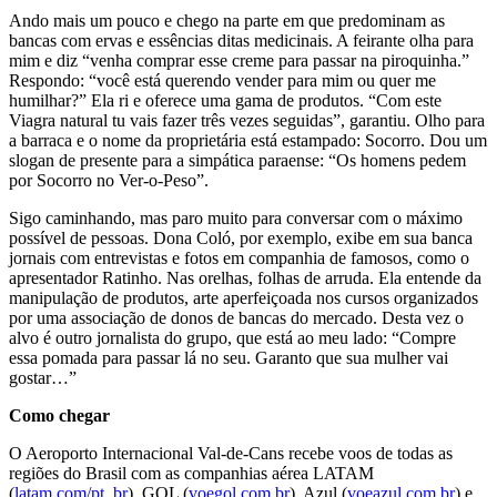
Ando mais um pouco e chego na parte em que pre­dominam as
bancas com ervas e essências ditas medici­nais. A feirante olha para
mim e diz “venha comprar esse creme para passar na piroquinha.”
Respondo: “você está querendo vender para mim ou quer me
humilhar?” Ela ri e oferece uma gama de produtos. “Com este
Viagra natural tu vais fazer três vezes seguidas”, garantiu. Olho para
a barraca e o nome da proprietária está estampado: Socorro. Dou um
slogan de presente para a simpática pa­raense: “Os homens pedem
por Socorro no Ver-o-Peso”.
Sigo caminhando, mas paro muito para conversar com o máximo
possível de pessoas. Dona Coló, por exemplo, exibe em sua banca
jornais com entrevistas e fotos em companhia de famosos, como o
apresentador Ratinho. Nas orelhas, folhas de arruda. Ela entende da
manipulação de produtos, arte aperfeiçoada nos cursos organizados
por uma associação de donos de bancas do mercado. Desta vez o
alvo é outro jornalista do gru­po, que está ao meu lado: “Compre
essa pomada para passar lá no seu. Garanto que sua mulher vai
gostar…”
Como chegar
O Aeroporto Internacional Val-de-Cans rece­be voos de todas as
regiões do Brasil com as companhias aérea LATAM
(
latam.com/pt_br
). GOL (
voegol.com.br
), Azul (
voeazul.com.br
) e