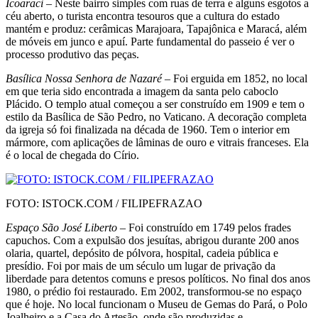
Icoaraci
– Neste bairro simples com ruas de terra e alguns esgotos a
céu aberto, o turista encontra tesou­ros que a cultura do estado
mantém e produz: cerâmi­cas Marajoara, Tapajônica e Maracá, além
de móveis em junco e apuí. Parte fundamental do passeio é ver o
processo produtivo das peças.
Basílica Nossa Senhora de Nazaré
– Foi er­guida em 1852, no local
em que teria sido encontrada a imagem da santa pelo caboclo
Plácido. O templo atual começou a ser construído em 1909 e tem o
estilo da Basílica de São Pedro, no Vaticano. A decoração com­pleta
da igreja só foi finalizada na década de 1960. Tem o interior em
mármore, com aplicações de lâminas de ouro e vitrais franceses. Ela
é o local de chegada do Círio.
FOTO: ISTOCK.COM / FILIPEFRAZAO
Espaço São José Liberto
– Foi construído em 1749 pelos frades
capuchos. Com a expulsão dos jesuí­tas, abrigou durante 200 anos
olaria, quartel, depósito de pólvora, hospital, cadeia pública e
presídio. Foi por mais de um século um lugar de privação da
liberdade para detentos comuns e presos políticos. No final dos anos
1980, o prédio foi restaurado. Em 2002, trans­formou-se no espaço
que é hoje. No local funcionam o Museu de Gemas do Pará, o Polo
Joalheiro e a Casa do Artesão, onde são produzidas e