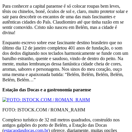
Para conhecer a capital paraense é só colocar roupas bem leves,
tênis ou chinelos, boné, óculos de sol e, claro, muito protetor solar e
sair para descobrir os encantos de uma das mais fascinantes e
autênticas cidades do País. Claudiomiro até que tinha razão em se
sentir comovido. Cristo não nasceu em Belém, mas a cidade é
divina!
Enquanto escrevo sobre esse fascinante destino bra­sileiro que no
último dia 12 de janeiro completou 401 anos de fundação, o som
dos dedos digitando nos teclados harmonicamente se funde com um
barulho estranho, quente e saudoso, vindo de dentro do peito. Na
mente, muitas lembranças dessa fantástica cidade cheia de cores,
aromas, sabores e personagens. Nos sinos do meu coração, ouço
uma mesma e apaixonada batida: “Belém, Belém, Belém, Belém,
Belém, Belém…”
Estação das Docas e a gastronomia paraense
FOTO: ISTOCK.COM / ROMAN_RAHM
Complexo turístico de 32 mil metros quadrados, construído nos
antigos galpões do porto de Belém, a Estação das Docas
(
estacaodasdocas.com.br
) oferece, diariamente, muitas opções