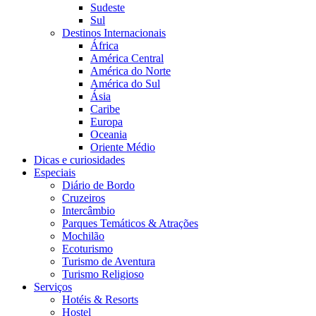
Sudeste
Sul
Destinos Internacionais
África
América Central
América do Norte
América do Sul
Ásia
Caribe
Europa
Oceania
Oriente Médio
Dicas e curiosidades
Especiais
Diário de Bordo
Cruzeiros
Intercâmbio
Parques Temáticos & Atrações
Mochilão
Ecoturismo
Turismo de Aventura
Turismo Religioso
Serviços
Hotéis & Resorts
Hostel