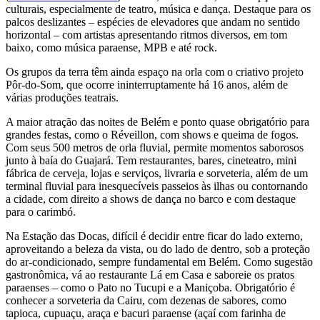
culturais, especialmente de teatro, música e dança. Destaque para os
palcos desli­zantes – espécies de elevadores que andam no sentido
horizontal – com artistas apresentando ritmos diversos, em tom
baixo, como música paraense, MPB e até rock.
Os grupos da terra têm ainda espaço na orla com o criativo projeto
Pôr-do-Som, que ocorre ininterrupta­mente há 16 anos, além de
várias produções teatrais.
A maior atração das noites de Belém e ponto quase obrigatório para
grandes festas, como o Réveillon, com shows e queima de fogos.
Com seus 500 metros de orla fluvial, permite momentos saborosos
junto à baía do Guajará. Tem restaurantes, bares, cineteatro, mini
fábrica de cerveja, lojas e serviços, livraria e sorveteria, além de um
terminal fluvial para inesquecíveis passeios às ilhas ou contornando
a cidade, com direito a shows de dança no barco e com destaque
para o carimbó.
Na Estação das Docas, difícil é decidir entre ficar do lado externo,
aproveitando a beleza da vista, ou do lado de dentro, sob a proteção
do ar-condicionado, sempre fundamental em Belém. Como sugestão
gas­tronômica, vá ao restaurante Lá em Casa e saboreie os pratos
paraenses – como o Pato no Tucupi e a Maniço­ba. Obrigatório é
conhecer a sorveteria da Cairu, com dezenas de sabores, como
tapioca, cupuaçu, araça e bacuri paraense (açaí com farinha de