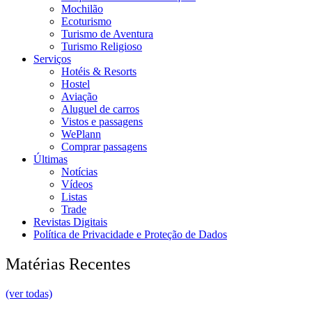
Mochilão
Ecoturismo
Turismo de Aventura
Turismo Religioso
Serviços
Hotéis & Resorts
Hostel
Aviação
Aluguel de carros
Vistos e passagens
WePlann
Comprar passagens
Últimas
Notícias
Vídeos
Listas
Trade
Revistas Digitais
Política de Privacidade e Proteção de Dados
Matérias Recentes
(ver todas)