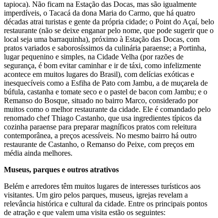
tapioca). Não fi­cam na Estação das Docas, mas são igualmente
imper­díveis, o Tacacá da dona Maria do Carmo, que há qua­tro
décadas atrai turistas e gente da própria cidade; o Point do Açaí, belo
restaurante (não se deixe enganar pelo nome, que pode sugerir que o
local seja uma bar­raquinha), próximo à Estação das Docas, com
pratos variados e saborosíssimos da culinária paraense; a Por­tinha,
lugar pequenino e simples, na Cidade Velha (por razões de
segurança, é bom evitar caminhar e ir de táxi, como infelizmente
acontece em muitos lugares do Brasil), com delícias exóticas e
inesquecíveis como a Esfiha de Pato com Jambu, a de muçarela de
búfula, castanha e tomate seco e o pastel de bacon com Jam­bu; e o
Remanso do Bosque, situado no bairro Marco, considerado por
muitos como o melhor restaurante da cidade. Ele é comandado pelo
renomado chef Thiago Castanho, que usa ingredientes típicos da
cozinha pa­raense para preparar magníficos pratos com releitura
contemporânea, a preços acessíveis. No mesmo bairro há outro
restaurante de Castanho, o Remanso do Pei­xe, com preços em
média ainda melhores.
Museus, parques e outros atrativos
Belém e arredores têm muitos lugares de interesses turísticos aos
visitantes. Um giro pelos parques, mu­seus, igrejas revelam a
relevância histórica e cultural da cidade. Entre os principais pontos
de atração e que valem uma visita estão os seguintes: