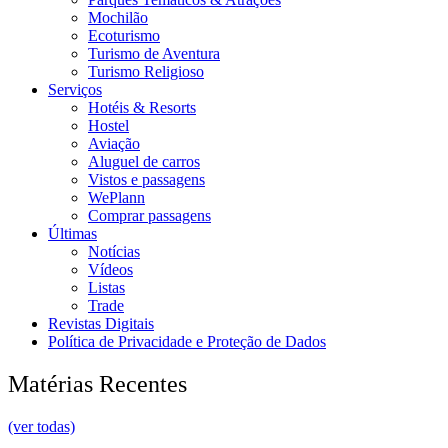
Mochilão
Ecoturismo
Turismo de Aventura
Turismo Religioso
Serviços
Hotéis & Resorts
Hostel
Aviação
Aluguel de carros
Vistos e passagens
WePlann
Comprar passagens
Últimas
Notícias
Vídeos
Listas
Trade
Revistas Digitais
Política de Privacidade e Proteção de Dados
Matérias Recentes
(ver todas)