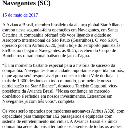
Navegantes (SC)
15 de maio de 2017
A Avianca Brasil, membro brasileiro da aliança global Star Alliance,
estreou nesta segunda-feira operações em Navegantes, em Santa
Catarina. A companhia ofertará três voos ligando a cidade ao
Aeroporto internacional de São Paulo (Guarulhos). O voo 6104,
operado por um Airbus A320, partiu hoje do aeroporto paulista às
8h30 e, ao chegar a Navegantes, às 9h45, recebeu do Corpo de
Bombeiros o tradicional batismo de jatos d’água.
“É um momento bastante especial para a história de sucesso da
companhia. Navegantes é uma cidade importante e querida por nós,
e que agora será responsável por conectar todo o Vale do Itajaí a
mais de 1.300 destinos em todo o mundo, por meio de nossa
participação na Star Alliance”, destacou Tarcísio Gargioni, vice-
presidente da Avianca Brasil. “Nossa confiança no mercado
doméstico é refletida em nossos investimentos. Estreamos em
Navegantes já com três voos”, completa.
Os voos serão operados por modernas aeronaves Airbus A320, com
capacidade para transportar 162 passageiros e equipadas com
sistema de entretenimento individual. A Avianca Brasil é a única
companhia aérea do país a ter todos os assentos de todos os aviões