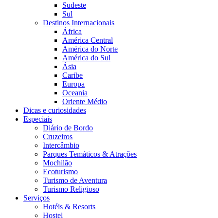
Sudeste
Sul
Destinos Internacionais
África
América Central
América do Norte
América do Sul
Ásia
Caribe
Europa
Oceania
Oriente Médio
Dicas e curiosidades
Especiais
Diário de Bordo
Cruzeiros
Intercâmbio
Parques Temáticos & Atrações
Mochilão
Ecoturismo
Turismo de Aventura
Turismo Religioso
Serviços
Hotéis & Resorts
Hostel