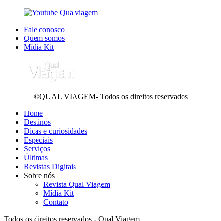
Fale conosco
Quem somos
Mídia Kit
©QUAL VIAGEM- Todos os direitos reservados
Home
Destinos
Dicas e curiosidades
Especiais
Serviços
Últimas
Revistas Digitais
Sobre nós
Revista Qual Viagem
Mídia Kit
Contato
Todos os direitos reservados - Qual Viagem