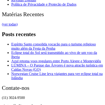
Revistas Digitais
Política de Privacidade e Proteção de Dados
Matérias Recentes
(ver todas)
Posts recentes
Espírito Santo consolida vocação para o turismo religioso
muito além da Festa da Penha
Eclipse total do Sol será transmitido ao vivo de um voo da
Iberia
Azul retoma voos regulares entre Porto Alegre e Montevidéu
LÚMINA – O Parque das Árvores é nova atração turística em
Caldas Novas (GO)
Norwegian Cruise Line leva viajantes para ver eclipse total na
Islândia
Contate-nos
(11) 3024-9500