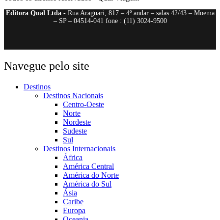
Editora Qual Ltda
- Rua Araguari, 817 – 4º andar – salas 42/43 – Moema
– SP – 04514-041 fone : (11) 3024-9500
Navegue pelo site
Destinos
Destinos Nacionais
Centro-Oeste
Norte
Nordeste
Sudeste
Sul
Destinos Internacionais
África
América Central
América do Norte
América do Sul
Ásia
Caribe
Europa
Oceania