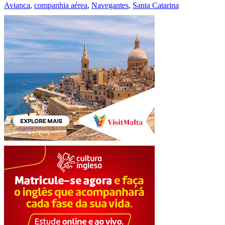
Avianca
,
companhia aérea
,
Navegantes
,
Santa Catarina