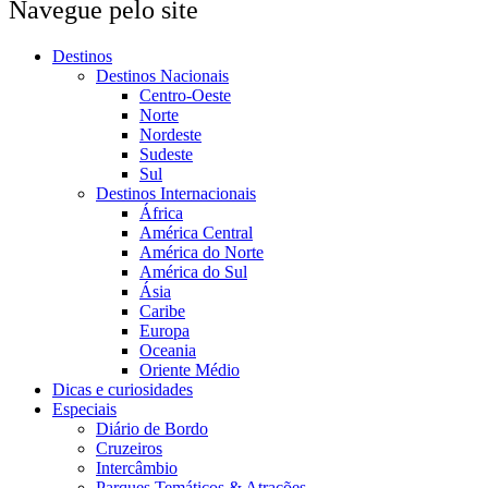
Navegue pelo site
Destinos
Destinos Nacionais
Centro-Oeste
Norte
Nordeste
Sudeste
Sul
Destinos Internacionais
África
América Central
América do Norte
América do Sul
Ásia
Caribe
Europa
Oceania
Oriente Médio
Dicas e curiosidades
Especiais
Diário de Bordo
Cruzeiros
Intercâmbio
Parques Temáticos & Atrações