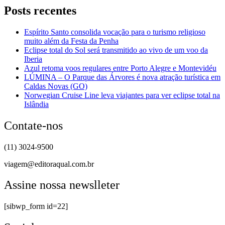
Posts recentes
Espírito Santo consolida vocação para o turismo religioso
muito além da Festa da Penha
Eclipse total do Sol será transmitido ao vivo de um voo da
Iberia
Azul retoma voos regulares entre Porto Alegre e Montevidéu
LÚMINA – O Parque das Árvores é nova atração turística em
Caldas Novas (GO)
Norwegian Cruise Line leva viajantes para ver eclipse total na
Islândia
Contate-nos
(11) 3024-9500
viagem@editoraqual.com.br
Assine nossa newslleter
[sibwp_form id=22]