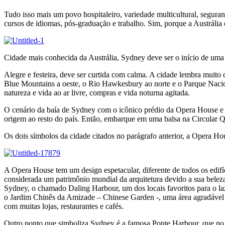
Tudo isso mais um povo hospitaleiro, variedade multicultural, segura
cursos de idiomas, pós-graduação e trabalho. Sim, porque a Austráli
Cidade mais conhecida da Austrália, Sydney deve ser o início de uma 
Alegre e festeira, deve ser curtida com calma. A cidade lembra muito o
Blue Mountains a oeste, o Rio Hawkesbury ao norte e o Parque Nacion
natureza e vida ao ar livre, compras e vida noturna agitada.
O cenário da baía de Sydney com o icônico prédio da Opera House e 
origem ao resto do país. Então, embarque em uma balsa na Circular Qu
Os dois símbolos da cidade citados no parágrafo anterior, a Opera H
A Opera House tem um design espetacular, diferente de todos os edifí
considerada um patrimônio mundial da arquitetura devido a sua beleza e
Sydney, o chamado Daling Harbour, um dos locais favoritos para o lazer
o Jardim Chinês da Amizade – Chinese Garden -, uma área agradável q
com muitas lojas, restaurantes e cafés.
Outro ponto que simboliza Sydney é a famosa Ponte Harbour, que no 