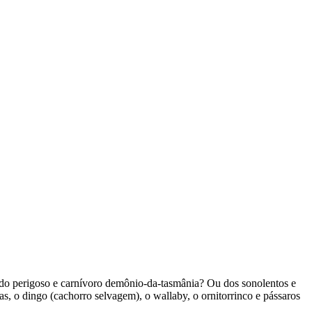
ar do perigoso e carnívoro demônio-da-tasmânia? Ou dos sonolentos e
s, o dingo (cachorro selvagem), o wallaby, o ornitorrinco e pássaros