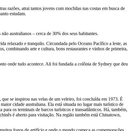
ras razões, atrai tantos jovens com mochilas nas costas em busca de
uanto estudam.
 não australianos – cerca de 30% dos seus habitantes.
vida relaxado e tranquilo. Circundada pelo Oceano Pacífico a leste, as
, combinando arte e cultura, bons restaurantes e vinhos de primeira,
nto onde tudo acontece. Ali foi fundada a colônia de Sydney que deu
 que se inspirou nas velas de um veleiro, foi concluída em 1973. É
aior cidade australiana. Ela está situada no lugar mais turístico de
 para os terminais de barcos turísticos e transatlânticos. Há, também,
chinês é aberto para visitação. Na região também está Chinatown,
 muitos fogos de artifício e onde o mundo começa as comemorações