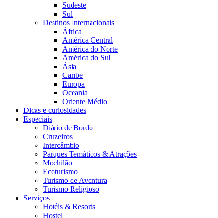
Sudeste
Sul
Destinos Internacionais
África
América Central
América do Norte
América do Sul
Ásia
Caribe
Europa
Oceania
Oriente Médio
Dicas e curiosidades
Especiais
Diário de Bordo
Cruzeiros
Intercâmbio
Parques Temáticos & Atrações
Mochilão
Ecoturismo
Turismo de Aventura
Turismo Religioso
Serviços
Hotéis & Resorts
Hostel