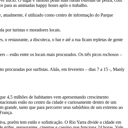
e início. O lugar é famoso pelas suas ruelas estreitas de pedra, com
dos para as animadas happy hours após o trabalho.
, atualmente, é utilizado como centro de informação do Parque
a por turistas e moradores locais.
 restaurante, a discoteca, o bar e até a rua ficam repletas de gente
rs – estão entre os locais mais procurados. Os três picos rochosos –
procuradas por surfistas. Aliás, em fevereiro – dias 7 a 15 -, Manly
ue 4,5 milhões de habitantes vem apresentando crescimento
inacionais estão no centro da cidade e curiosamente dentro de um
em grande, tanto que para percorrer seus subúrbios de um extremo ao
 França.
va, porém tem estilo e sofisticação. O Rio Yarra divide a cidade em
 grifes, restaurantes, cinemas e cassino que funciona 24 horas. Vale