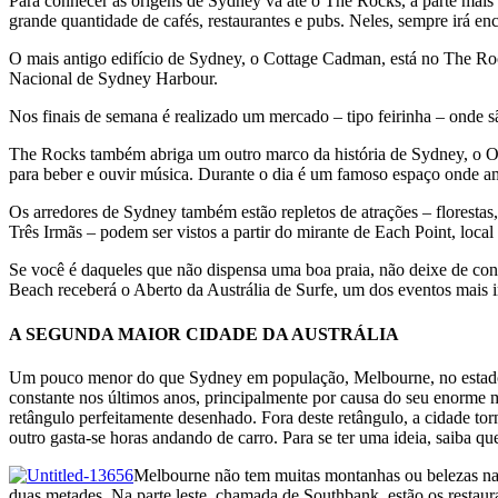
Para conhecer as origens de Sydney vá até o The Rocks, a parte mais a
grande quantidade de cafés, restaurantes e pubs. Neles, sempre irá e
O mais antigo edifício de Sydney, o Cottage Cadman, está no The Ro
Nacional de Sydney Harbour.
Nos finais de semana é realizado um mercado – tipo feirinha – onde sã
The Rocks também abriga um outro marco da história de Sydney, o Orie
para beber e ouvir música. Durante o dia é um famoso espaço onde am
Os arredores de Sydney também estão repletos de atrações – florestas,
Três Irmãs – podem ser vistos a partir do mirante de Each Point, loca
Se você é daqueles que não dispensa uma boa praia, não deixe de con
Beach receberá o Aberto da Austrália de Surfe, um dos eventos mais i
A SEGUNDA MAIOR CIDADE DA AUSTRÁLIA
Um pouco menor do que Sydney em população, Melbourne, no estado d
constante nos últimos anos, principalmente por causa do seu enorme m
retângulo perfeitamente desenhado. Fora deste retângulo, a cidade t
outro gasta-se horas andando de carro. Para se ter uma ideia, saiba q
Melbourne não tem muitas montanhas ou belezas natur
duas metades. Na parte leste, chamada de Southbank, estão os restaura