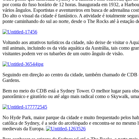
por conta do fuso horário de 12 horas. Inaugurada em 1932, a Harbou
vários ângulos. Esportistas e aventureiros em busca de adrenalina co
Do alto o visual da cidade é fantástico. A atividade é totalmente segu
ponte caminhando do sul ao norte, desde o The Rocks até à estação de
Voltando aos atrativos turísticos da cidade, não deixe de visitar o 
mil animais, incluindo os da vida aquática da Austrália, tais como gran
visitantes podem ver os tubarões de um outro ângulo de visão.
Seguindo em direção ao centro da cidade, também chamado de CDB 
Gardens.
Bem no meio do CDB está a Sydney Tower. O melhor lugar para obser
panorâmico e giratório ou até algo mais radical como o Skywalk, uma 
No Hyde Park, maior parque da cidade e muito frequentado pelos habi
católica de Sydney, é a sede do arcebispado e encontra-se no mesmo lu
medievais da Europa.