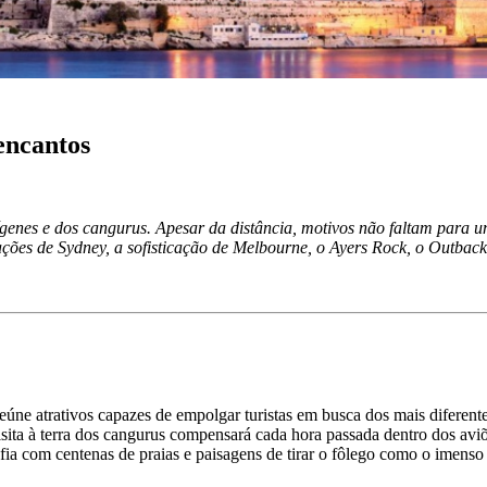
encantos
genes e dos cangurus. Apesar da distância, motivos não faltam para um
rações de Sydney, a sofisticação de Melbourne, o Ayers Rock, o Outbac
úne atrativos capazes de empolgar turistas em busca dos mais diferentes 
 visita à terra dos cangurus compensará cada hora passada dentro dos a
ia com centenas de praias e paisagens de tirar o fôlego como o imens