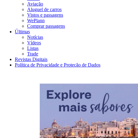
Aviação
Aluguel de carros
Vistos e passagens
WePlann
Comprar passagens
Últimas
Notícias
Vídeos
Listas
Trade
Revistas Digitais
Política de Privacidade e Proteção de Dados