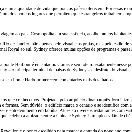
nça e uma qualidade de vida que poucos países oferecem. Por essas e out
a é um dos poucos lugares que permitem que estrangeiros trabalhem enq
viagem ao país. Cosmopolita em sua essência, acolhe muitos habitantes
 Rio de Janeiro, não apenas pelo visual e as praias, mas pelo estilo de 
al Royal ao sul, Sydney oferece muitas opções de programas e passeios
a ponte Harbour é encantador. Comece seu roteiro exatamente nesse po
ay – o principal terminal de balsas de Sydney – e desfrute do visual.
ouse e a Ponte Harbour merecem comentários mais detalhados.
cios que conhecemos. Projetada pelo arquiteto dinamarquês Jorn Utzon,
 formas. Sem dúvida, o edifício marca o cenário e se identifica com a m
 e entretenimento em família. Ali estão diversos restaurantes com vista
ue celebra a amizade entre a China e Sydney. Um típico salão de chá 
Réveillon é o ponto escolhido para marcar a entrada do novo ano com