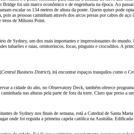
r Bridge foi um marco econômico e de engenharia na época. Ao passar 
stumam escalar os 134 metros de altura da ponte. Quem quiser pode opta
ra, pois as pessoas caminham através dos arcos presas por cabos de aço 
 trens de Milsons Point.
Aquário de Sydney, um dos mais importantes e impressionantes do mundo
des tubarões e raias, ornitorrincos, focas, pinguins e crocodilos. A pri
(
Central Business District
), irá encontrar espaços tranquilos como o 
var a cidade do alto, no Observatory Deck, também oferece programas 
caminhada nas alturas pela parte de fora da torre. Claro que preso a u
tantes de Sydney nos finais de semana, está a Catedral de Santa Maria 
gar onde foi erguida a primeira capela católica na Austrália. Edificada