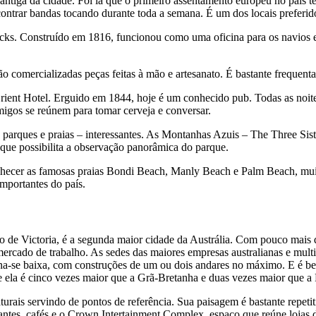
ntiga da cidade. Foi lá que o primeiro assentamento europeu no país tev
ncontrar bandas tocando durante toda a semana. É um dos locais preferi
cks. Construído em 1816, funcionou como uma oficina para os navios e
o comercializadas peças feitas à mão e artesanato. É bastante frequentad
nt Hotel. Erguido em 1844, hoje é um conhecido pub. Todas as noites, o
igos se reúnem para tomar cerveja e conversar.
 parques e praias – interessantes. As Montanhas Azuis – The Three Siste
l que possibilita a observação panorâmica do parque.
hecer as famosas praias Bondi Beach, Manly Beach e Palm Beach, muito 
mportantes do país.
e Victoria, é a segunda maior cidade da Austrália. Com pouco mais q
ercado de trabalho. As sedes das maiores empresas australianas e mult
orna-se baixa, com construções de um ou dois andares no máximo. E é b
ue ela é cinco vezes maior que a Grã-Bretanha e duas vezes maior que a
ais servindo de pontos de referência. Sua paisagem é bastante repetiti
ntes, cafés e o Crown Intertainment Complex, espaço que reúne lojas de