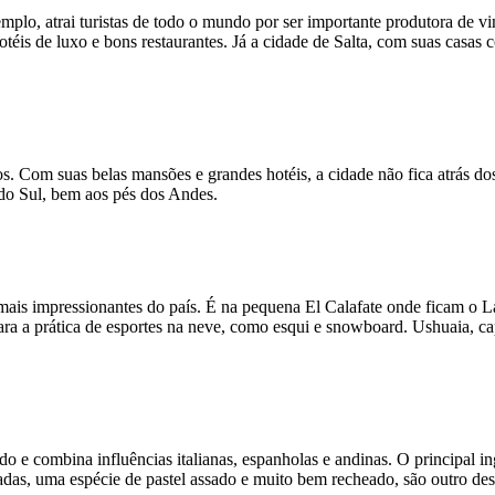
o, atrai turistas de todo o mundo por ser importante produtora de vin
s de luxo e bons restaurantes. Já a cidade de Salta, com suas casas c
os. Com suas belas mansões e grandes hotéis, a cidade não fica atrás d
 do Sul, bem aos pés dos Andes.
ais impressionantes do país. É na pequena El Calafate onde ficam o La
 a prática de esportes na neve, como esqui e snowboard. Ushuaia, capi
do e combina influências italianas, espanholas e andinas. O principal in
, uma espécie de pastel assado e muito bem recheado, são outro destaq