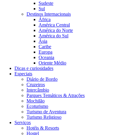
Sudeste
Sul
Destinos Internacionais
África
América Central
América do Norte
América do Sul
Ásia
Caribe
Europa
Oceania
Oriente Médio
Dicas e curiosidades
Especiais
Diário de Bordo
Cruzeiros
Intercâmbio
Parques Temáticos & Atrações
Mochilão
Ecoturismo
Turismo de Aventura
Turismo Religioso
Serviços
Hotéis & Resorts
Hostel