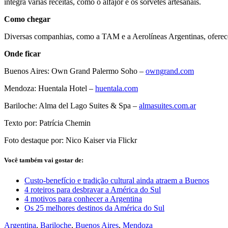
integra várias receitas, como o alfajor e os sorvetes artesanais.
Como chegar
Diversas companhias, como a TAM e a Aerolíneas Argentinas, oferecem
Onde ficar
Buenos Aires: Own Grand Palermo Soho –
owngrand.com
Mendoza: Huentala Hotel –
huentala.com
Bariloche: Alma del Lago Suites & Spa –
almasuites.com.ar
Texto por: Patrícia Chemin
Foto destaque por: Nico Kaiser via Flickr
Você também vai gostar de:
Custo-benefício e tradição cultural ainda atraem a Buenos
4 roteiros para desbravar a América do Sul
4 motivos para conhecer a Argentina
Os 25 melhores destinos da América do Sul
Argentina
,
Bariloche
,
Buenos Aires
,
Mendoza