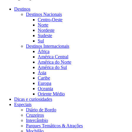
Destinos
Destinos Nacionais
Centro-Oeste
Norte
Nordeste
Sudeste
Sul
Destinos Internacionais
África
América Central
América do Norte
América do Sul
Ásia
Caribe
Europa
Oceania
Oriente Médio
Dicas e curiosidades
Especiais
Diário de Bordo
Cruzeiros
Intercâmbio
Parques Temáticos & Atrações
Mochilão