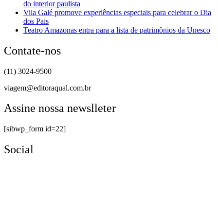
do interior paulista
Vila Galé promove experiências especiais para celebrar o Dia
dos Pais
Teatro Amazonas entra para a lista de patrimônios da Unesco
Contate-nos
(11) 3024-9500
viagem@editoraqual.com.br
Assine nossa newslleter
[sibwp_form id=22]
Social