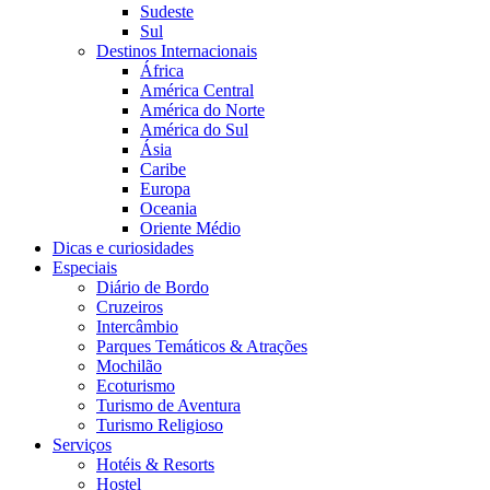
Sudeste
Sul
Destinos Internacionais
África
América Central
América do Norte
América do Sul
Ásia
Caribe
Europa
Oceania
Oriente Médio
Dicas e curiosidades
Especiais
Diário de Bordo
Cruzeiros
Intercâmbio
Parques Temáticos & Atrações
Mochilão
Ecoturismo
Turismo de Aventura
Turismo Religioso
Serviços
Hotéis & Resorts
Hostel