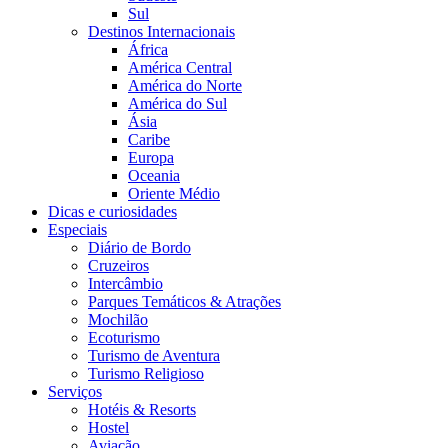
Sul
Destinos Internacionais
África
América Central
América do Norte
América do Sul
Ásia
Caribe
Europa
Oceania
Oriente Médio
Dicas e curiosidades
Especiais
Diário de Bordo
Cruzeiros
Intercâmbio
Parques Temáticos & Atrações
Mochilão
Ecoturismo
Turismo de Aventura
Turismo Religioso
Serviços
Hotéis & Resorts
Hostel
Aviação