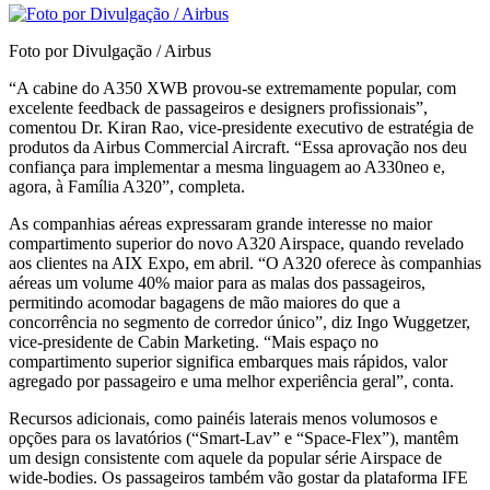
Foto por Divulgação / Airbus
“A cabine do A350 XWB provou-se extremamente popular, com
excelente feedback de passageiros e designers profissionais”,
comentou Dr. Kiran Rao, vice-presidente executivo de estratégia de
produtos da Airbus Commercial Aircraft. “Essa aprovação nos deu
confiança para implementar a mesma linguagem ao A330neo e,
agora, à Família A320”, completa.
As companhias aéreas expressaram grande interesse no maior
compartimento superior do novo A320 Airspace, quando revelado
aos clientes na AIX Expo, em abril. “O A320 oferece às companhias
aéreas um volume 40% maior para as malas dos passageiros,
permitindo acomodar bagagens de mão maiores do que a
concorrência no segmento de corredor único”, diz Ingo Wuggetzer,
vice-presidente de Cabin Marketing. “Mais espaço no
compartimento superior significa embarques mais rápidos, valor
agregado por passageiro e uma melhor experiência geral”, conta.
Recursos adicionais, como painéis laterais menos volumosos e
opções para os lavatórios (“Smart-Lav” e “Space-Flex”), mantêm
um design consistente com aquele da popular série Airspace de
wide-bodies. Os passageiros também vão gostar da plataforma IFE