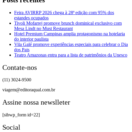
Feira AVIRRP 2026 chega à 28ª edição com 95% dos
estandes ocupados
Tivoli Mofarrej promove brunch dominical exclusivo com
Mesa Lindt no Must Restaurant
Hotel Premium Campinas amplia protagonismo na hotelaria
do interior paulista
Vila Galé promove experiências especiais para celebrar o Dia
dos Pais
Teatro Amazonas entra para a lista de patrimônios da Unesco
Contate-nos
(11) 3024-9500
viagem@editoraqual.com.br
Assine nossa newslleter
[sibwp_form id=22]
Social