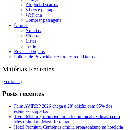
Aluguel de carros
Vistos e passagens
WePlann
Comprar passagens
Últimas
Notícias
Vídeos
Listas
Trade
Revistas Digitais
Política de Privacidade e Proteção de Dados
Matérias Recentes
(ver todas)
Posts recentes
Feira AVIRRP 2026 chega à 28ª edição com 95% dos
estandes ocupados
Tivoli Mofarrej promove brunch dominical exclusivo com
Mesa Lindt no Must Restaurant
Hotel Premium Campinas amplia protagonismo na hotelaria