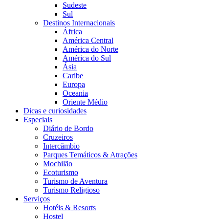
Sudeste
Sul
Destinos Internacionais
África
América Central
América do Norte
América do Sul
Ásia
Caribe
Europa
Oceania
Oriente Médio
Dicas e curiosidades
Especiais
Diário de Bordo
Cruzeiros
Intercâmbio
Parques Temáticos & Atrações
Mochilão
Ecoturismo
Turismo de Aventura
Turismo Religioso
Serviços
Hotéis & Resorts
Hostel