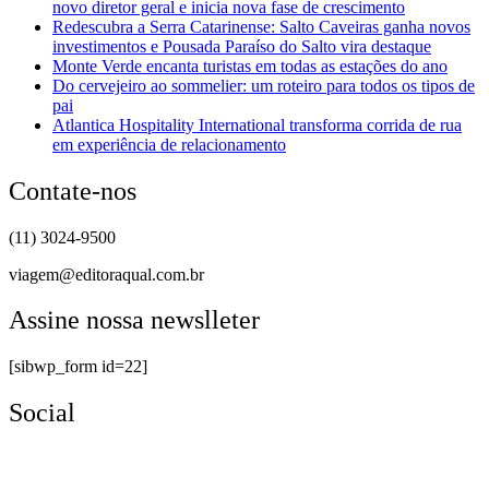
novo diretor geral e inicia nova fase de crescimento
Redescubra a Serra Catarinense: Salto Caveiras ganha novos
investimentos e Pousada Paraíso do Salto vira destaque
Monte Verde encanta turistas em todas as estações do ano
Do cervejeiro ao sommelier: um roteiro para todos os tipos de
pai
Atlantica Hospitality International transforma corrida de rua
em experiência de relacionamento
Contate-nos
(11) 3024-9500
viagem@editoraqual.com.br
Assine nossa newslleter
[sibwp_form id=22]
Social