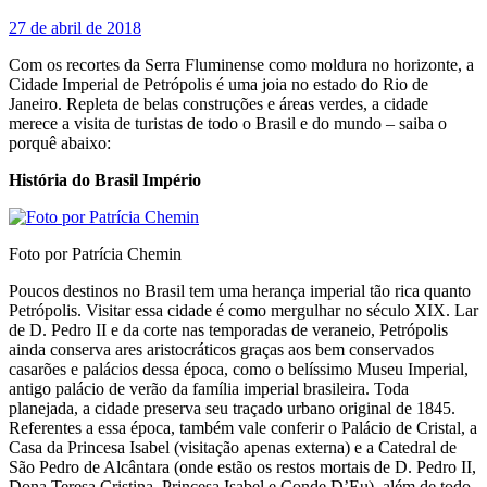
27 de abril de 2018
Com os recortes da Serra Fluminense como moldura no horizonte, a
Cidade Imperial de Petrópolis é uma joia no estado do Rio de
Janeiro. Repleta de belas construções e áreas verdes, a cidade
merece a visita de turistas de todo o Brasil e do mundo – saiba o
porquê abaixo:
História do Brasil Império
Foto por Patrícia Chemin
Poucos destinos no Brasil tem uma herança imperial tão rica quanto
Petrópolis. Visitar essa cidade é como mergulhar no século XIX. Lar
de D. Pedro II e da corte nas temporadas de veraneio, Petrópolis
ainda conserva ares aristocráticos graças aos bem conservados
casarões e palácios dessa época, como o belíssimo Museu Imperial,
antigo palácio de verão da família imperial brasileira. Toda
planejada, a cidade preserva seu traçado urbano original de 1845.
Referentes a essa época, também vale conferir o Palácio de Cristal, a
Casa da Princesa Isabel (visitação apenas externa) e a Catedral de
São Pedro de Alcântara (onde estão os restos mortais de D. Pedro II,
Dona Teresa Cristina, Princesa Isabel e Conde D’Eu), além de todo