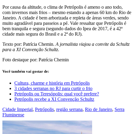
Por causa da altitude, o clima de Petrópolis é ameno o ano todo,
com invernos mais frios – mesmo estando a apenas 60 km do Rio de
Janeiro. A cidade é bem arborizada e repleta de áreas verdes, sendo
muito agradável para passeios a pé. Vale ressaltar que Petrópolis é
bem tranquila e segura (segundo dados do Ipea de 2017, é a 42ª
cidade mais segura do Brasil e a 2ª do RJ).
Texto por: Patrícia Chemin.
A jornalista viajou a convite da Schultz
para a XI Convenção Schultz.
Foto destaque por: Patrícia Chemin
Você também vai gostar de:
Cultura, charme e história em Petrópolis
3 cidades serranas no RJ para curtir o frio
Petrópolis ou Teresópolis: qual você prefere?
Petrópolis recebe a XI Convenção Schultz
Cidade Imperial
,
Petrópolis
,
região serrana
,
Rio de Janeiro
,
Serra
Fluminense