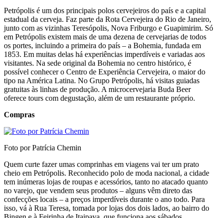
Petrópolis é um dos principais polos cervejeiros do país e a capital
estadual da cerveja. Faz parte da Rota Cervejeira do Rio de Janeiro,
junto com as vizinhas Teresópolis, Nova Friburgo e Guapimirim. Só
em Petrópolis existem mais de uma dezena de cervejarias de todos
os portes, incluindo a primeira do país – a Bohemia, fundada em
1853. Em muitas delas há experiências imperdíveis e variadas aos
visitantes. Na sede original da Bohemia no centro histórico, é
possível conhecer o Centro de Experiência Cervejeira, o maior do
tipo na América Latina. No Grupo Petrópolis, há visitas guiadas
gratuitas às linhas de produção. A microcervejaria Buda Beer
oferece tours com degustação, além de um restaurante próprio.
Compras
Foto por Patrícia Chemin
Quem curte fazer umas comprinhas em viagens vai ter um prato
cheio em Petrópolis. Reconhecido polo de moda nacional, a cidade
tem inúmeras lojas de roupas e acessórios, tanto no atacado quanto
no varejo, que vendem seus produtos – alguns vêm direto das
confecções locais – a preços imperdíveis durante o ano todo. Para
isso, vá à Rua Teresa, tomada por lojas dos dois lados, ao bairro do
Bingen e à Feirinha de Itaipava, que funciona aos sábados,