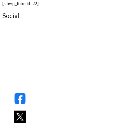
[sibwp_form id=22]
Social