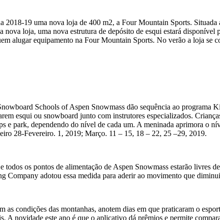
a 2018-19 uma nova loja de 400 m2, a Four Mountain Sports. Situada 
 nova loja, uma nova estrutura de depósito de esqui estará disponível 
 quem alugar equipamento na Four Mountain Sports. No verão a loja se c
 & Snowboard Schools of Aspen Snowmass dão sequência ao programa 
m esqui ou snowboard junto com instrutores especializados. Crianças de
mps e park, dependendo do nível de cada um. A meninada aprimora o n
eiro 28-Fevereiro. 1, 2019; Março. 11 – 15, 18 – 22, 25 –29, 2019.
e todos os pontos de alimentação de Aspen Snowmass estarão livres de 
ng Company adotou essa medida para aderir ao movimento que diminui 
em as condições das montanhas, anotem dias em que praticaram o espor
mais. A novidade este ano é que o aplicativo dá prêmios e permite compar