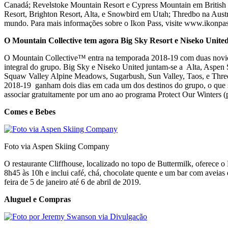
Canadá; Revelstoke Mountain Resort e Cypress Mountain em British
Resort, Brighton Resort, Alta, e Snowbird em Utah; Thredbo na Aust
mundo. Para mais informações sobre o Ikon Pass, visite www.ikonpa
O Mountain Collective tem agora Big Sky Resort e Niseko Unite
O Mountain Collective™ entra na temporada 2018-19 com duas novidade
integral do grupo. Big Sky e Niseko United juntam-se a Alta, Asp
Squaw Valley Alpine Meadows, Sugarbush, Sun Valley, Taos, e Thred
2018-19 ganham dois dias em cada um dos destinos do grupo, o que si
associar gratuitamente por um ano ao programa Protect Our Winters 
Comes e Bebes
Foto via Aspen Skiing Company
O restaurante Cliffhouse, localizado no topo de Buttermilk, oferece 
8h45 às 10h e inclui café, chá, chocolate quente e um bar com avei
feira de 5 de janeiro até 6 de abril de 2019.
Aluguel e Compras