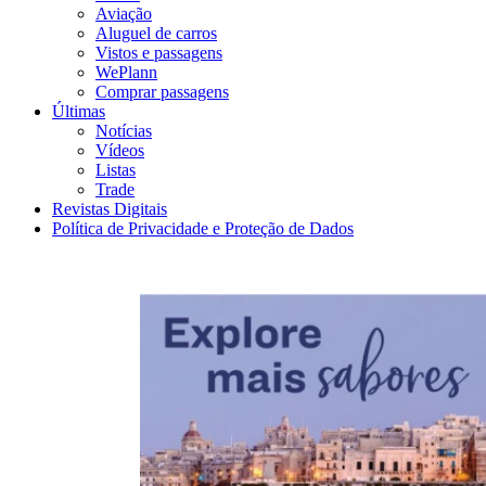
Aviação
Aluguel de carros
Vistos e passagens
WePlann
Comprar passagens
Últimas
Notícias
Vídeos
Listas
Trade
Revistas Digitais
Política de Privacidade e Proteção de Dados