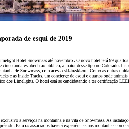
porada de esqui de 2019
elight Hotel Snowmass até novembro . O novo hotel terá 99 quartos e
de cinco andares aberta ao público, a maior desse tipo no Colorado. In
ntanha de Snowmass, com acesso ski-in/ski-out. Como as outras unidades
racks e as Inside Tracks, um concierge de esqui e quartos onde animais
tico dos Limelights. O hotel está se candidatando a ter certificação LEE
 exclusivo a serviços na montanha e na vila de Snowmass. As instalaçõ
après ski. Para os associados haverá experiências nas montanhas como ace