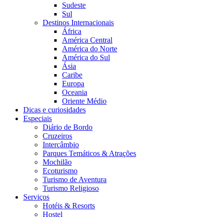
Sudeste
Sul
Destinos Internacionais
África
América Central
América do Norte
América do Sul
Ásia
Caribe
Europa
Oceania
Oriente Médio
Dicas e curiosidades
Especiais
Diário de Bordo
Cruzeiros
Intercâmbio
Parques Temáticos & Atrações
Mochilão
Ecoturismo
Turismo de Aventura
Turismo Religioso
Serviços
Hotéis & Resorts
Hostel