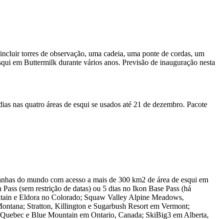
i incluir torres de observação, uma cadeia, uma ponte de cordas, um
squi em Buttermilk durante vários anos. Previsão de inauguração nesta
ias nas quatro áreas de esqui se usados até 21 de dezembro. Pacote
anhas do mundo com acesso a mais de 300 km2 de área de esqui em
Pass (sem restrição de datas) ou 5 dias no Ikon Base Pass (há
untain e Eldora no Colorado; Squaw Valley Alpine Meadows,
tana; Stratton, Killington e Sugarbush Resort em Vermont;
Quebec e Blue Mountain em Ontario, Canada; SkiBig3 em Alberta,