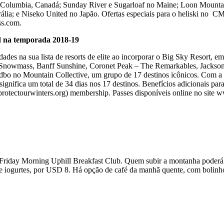
 Columbia, Canadá; Sunday River e Sugarloaf no Maine; Loon Mounta
rália; e Niseko United no Japão. Ofertas especiais para o heliski no 
ss.com.
d na temporada 2018-19
s na sua lista de resorts de elite ao incorporar o Big Sky Resort, em
en Snowmass, Banff Sunshine, Coronet Peak – The Remarkables, Jacks
bo no Mountain Collective, um grupo de 17 destinos icônicos. Com a e
gnifica um total de 34 dias nos 17 destinos. Benefícios adicionais pa
(protectourwinters.org) membership. Passes disponíveis online no sit
o Friday Morning Uphill Breakfast Club. Quem subir a montanha poderá 
as e iogurtes, por USD 8. Há opção de café da manhã quente, com boli