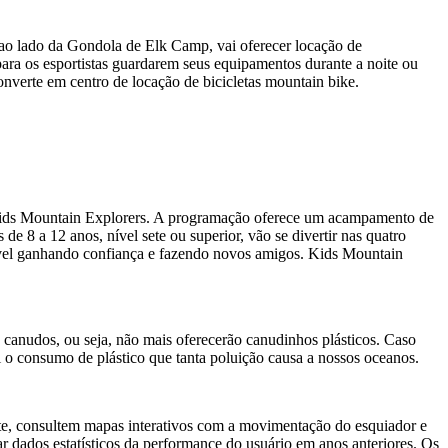
ao lado da Gondola de Elk Camp, vai oferecer locação de
para os esportistas guardarem seus equipamentos durante a noite ou
onverte em centro de locação de bicicletas mountain bike.
Kids Mountain Explorers. A programação oferece um acampamento de
 8 a 12 anos, nível sete ou superior, vão se divertir nas quatro
ível ganhando confiança e fazendo novos amigos. Kids Mountain
canudos, ou seja, não mais oferecerão canudinhos plásticos. Caso
o consumo de plástico que tanta poluição causa a nossos oceanos.
te, consultem mapas interativos com a movimentação do esquiador e
ar dados estatísticos da performance do usuário em anos anteriores. Os