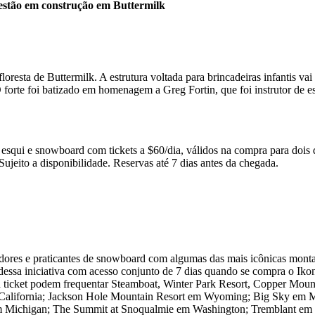
 estão em construção em Buttermilk
loresta de Buttermilk. A estrutura voltada para brincadeiras infantis va
forte foi batizado em homenagem a Greg Fortin, que foi instrutor de e
squi e snowboard com tickets a $60/dia, válidos na compra para dois d
eito a disponibilidade. Reservas até 7 dias antes da chegada.
dores e praticantes de snowboard com algumas das mais icônicas mont
essa iniciativa com acesso conjunto de 7 dias quando se compra o Ikon 
on ticket podem frequentar Steamboat, Winter Park Resort, Copper Mo
lifornia; Jackson Hole Mountain Resort em Wyoming; Big Sky em Mon
 Michigan; The Summit at Snoqualmie em Washington; Tremblant em 