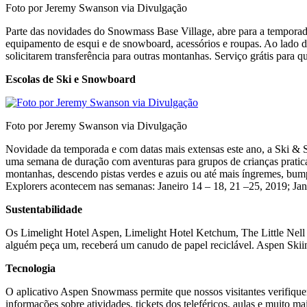
Foto por Jeremy Swanson via Divulgação
Parte das novidades do Snowmass Base Village, abre para a temporad
equipamento de esqui e de snowboard, acessórios e roupas. Ao lado da
solicitarem transferência para outras montanhas. Serviço grátis para
Escolas de Ski e Snowboard
Foto por Jeremy Swanson via Divulgação
Novidade da temporada e com datas mais extensas este ano, a Ski
uma semana de duração com aventuras para grupos de crianças praticare
montanhas, descendo pistas verdes e azuis ou até mais íngremes, bu
Explorers acontecem nas semanas: Janeiro 14 – 18, 21 –25, 2019; Jan
Sustentabilidade
Os Limelight Hotel Aspen, Limelight Hotel Ketchum, The Little Nell 
alguém peça um, receberá um canudo de papel reciclável. Aspen Skii
Tecnologia
O aplicativo Aspen Snowmass permite que nossos visitantes verifiqu
informações sobre atividades, tickets dos teleféricos, aulas e muito 