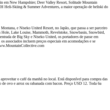
in em New Hampshire; Deer Valley Resort, Solitude Mountain
CMH Heli-Skiing & Summer Adventures, a maior operação de heliski do
 Montana, e Niseko United Resort, no Japão, que passa a ser parceiro
on Hole, Lake Louise, Mammoth, Revelstoke, Snowbasin, Snowbird,
ntrada de Big Sky e Niseko United, os portadores de passe em
ra os associados incluem preços especiais em acomodações e se
e www.MountainCollective.com
aproveitar o café da manhã no local. Está disponível para compra das
nho de ovo e arroz ou rabanada com bacon. Preço USD 12. Toda 6a