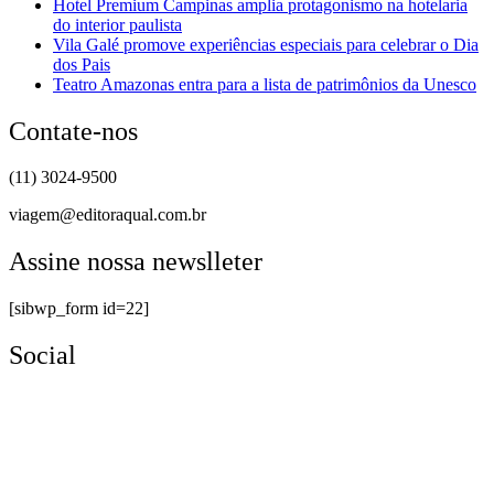
Hotel Premium Campinas amplia protagonismo na hotelaria
do interior paulista
Vila Galé promove experiências especiais para celebrar o Dia
dos Pais
Teatro Amazonas entra para a lista de patrimônios da Unesco
Contate-nos
(11) 3024-9500
viagem@editoraqual.com.br
Assine nossa newslleter
[sibwp_form id=22]
Social