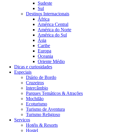
Sudeste
Sul
Destinos Internacionais
África
América Central
América do Norte
América do Sul
Ásia
Caribe
Europa
Oceania
Oriente Médio
Dicas e curiosidades
Especiais
Diário de Bordo
Cruzeiros
Intercâmbio
Parques Temáticos & Atrações
Mochilão
Ecoturismo
Turismo de Aventura
Turismo Religioso
Serviços
Hotéis & Resorts
Hostel