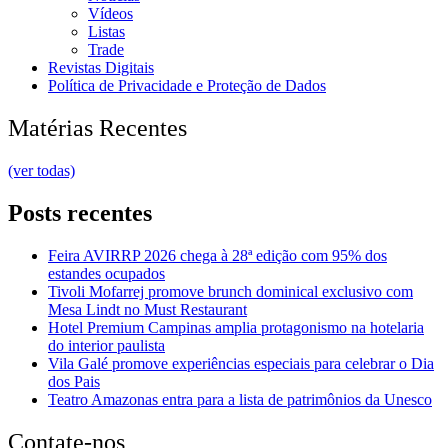
Vídeos
Listas
Trade
Revistas Digitais
Política de Privacidade e Proteção de Dados
Matérias Recentes
(ver todas)
Posts recentes
Feira AVIRRP 2026 chega à 28ª edição com 95% dos
estandes ocupados
Tivoli Mofarrej promove brunch dominical exclusivo com
Mesa Lindt no Must Restaurant
Hotel Premium Campinas amplia protagonismo na hotelaria
do interior paulista
Vila Galé promove experiências especiais para celebrar o Dia
dos Pais
Teatro Amazonas entra para a lista de patrimônios da Unesco
Contate-nos