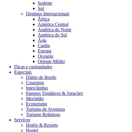
Sudeste
Sul
Destinos Internacionais
África
América Central
América do Norte
América do Sul
Ásia
Caribe
Europa
Oceania
Oriente Médio
Dicas e curiosidades
Especiais
Diário de Bordo
Cruzeiros
Intercâmbio
Parques Temáticos & Atrações
Mochilão
Ecoturismo
Turismo de Aventura
Turismo Religioso
Serviços
Hotéis & Resorts
Hostel