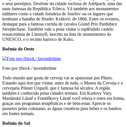
e seus presépios. Desfrute da cidade rochosa de Adršpach, uma das
mais famosas da República Tcheca. Vá também aos monumentos
militares como a cidade fortaleza de Josefov ou os lugares que
lembram a batalha de Hradec Králové, de 1866. Entre os eventos,
destaque para a famosa corrida de cavalos Grand Prix Pardubice
Steeplechase. Também vale a pena visitar o esplêndido castelo
renascentista de Litomyšl, inscrito na lista de monumentos da
UNESCO, e o recinto barroco de Kuks.
Boêmia do Oeste
Foto por iStock / lavendertime
Todo mundo que gosta de cerveja vai se apaixonar por Pilsen.
Estando aqui tem que visitar, antes de tudo, o Museu da Cerveja e a
cervejaria Pilsner Urquell, que é famosa há séculos. A região
também é conhecida pelas cidades termais. Em Karlovy Vary,
Mariánské Lázně e Františkovy Lázně você relaxa e entra em forma,
graças aos programas terapêuticos e de bem-estar. Aprecie os
passeios pelas colunatas, as águas curativas para beber e os banhos
em fontes termais.
Boêmia do Sul