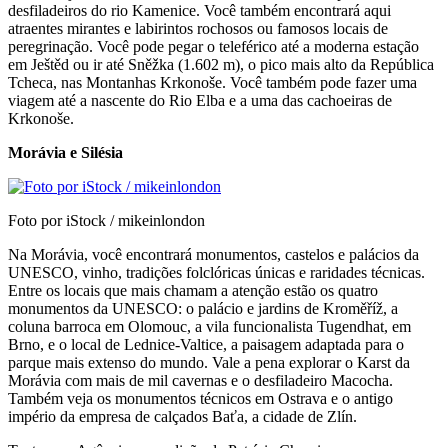
desfiladeiros do rio Kamenice. Você também encontrará aqui
atraentes mirantes e labirintos rochosos ou famosos locais de
peregrinação. Você pode pegar o teleférico até a moderna estação
em Ještěd ou ir até Sněžka (1.602 m), o pico mais alto da República
Tcheca, nas Montanhas Krkonoše. Você também pode fazer uma
viagem até a nascente do Rio Elba e a uma das cachoeiras de
Krkonoše.
Morávia e Silésia
Foto por iStock / mikeinlondon
Na Morávia, você encontrará monumentos, castelos e palácios da
UNESCO, vinho, tradições folclóricas únicas e raridades técnicas.
Entre os locais que mais chamam a atenção estão os quatro
monumentos da UNESCO: o palácio e jardins de Kroměříž, a
coluna barroca em Olomouc, a vila funcionalista Tugendhat, em
Brno, e o local de Lednice-Valtice, a paisagem adaptada para o
parque mais extenso do mundo. Vale a pena explorar o Karst da
Morávia com mais de mil cavernas e o desfiladeiro Macocha.
Também veja os monumentos técnicos em Ostrava e o antigo
império da empresa de calçados Baťa, a cidade de Zlín.