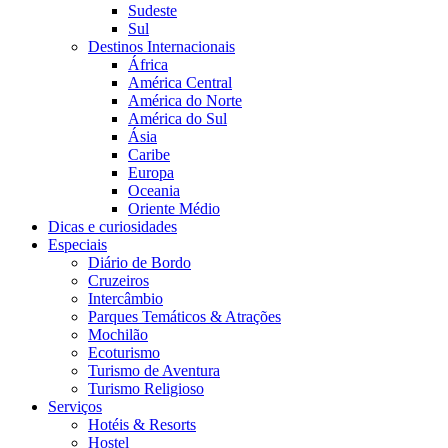
Sudeste
Sul
Destinos Internacionais
África
América Central
América do Norte
América do Sul
Ásia
Caribe
Europa
Oceania
Oriente Médio
Dicas e curiosidades
Especiais
Diário de Bordo
Cruzeiros
Intercâmbio
Parques Temáticos & Atrações
Mochilão
Ecoturismo
Turismo de Aventura
Turismo Religioso
Serviços
Hotéis & Resorts
Hostel