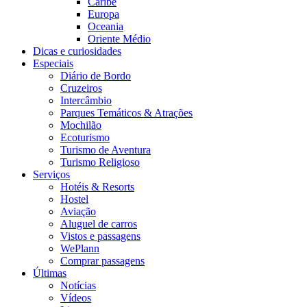
Caribe
Europa
Oceania
Oriente Médio
Dicas e curiosidades
Especiais
Diário de Bordo
Cruzeiros
Intercâmbio
Parques Temáticos & Atrações
Mochilão
Ecoturismo
Turismo de Aventura
Turismo Religioso
Serviços
Hotéis & Resorts
Hostel
Aviação
Aluguel de carros
Vistos e passagens
WePlann
Comprar passagens
Últimas
Notícias
Vídeos