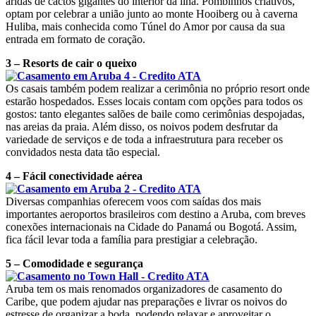
áridas de cactos gigantes do interior da ilha. Pombinhos criativos,
optam por celebrar a união junto ao monte Hooiberg ou à caverna
Huliba, mais conhecida como Túnel do Amor por causa da sua
entrada em formato de coração.
3 – Resorts de cair o queixo
Os casais também podem realizar a cerimônia no próprio resort onde
estarão hospedados. Esses locais contam com opções para todos os
gostos: tanto elegantes salões de baile como cerimônias despojadas,
nas areias da praia. Além disso, os noivos podem desfrutar da
variedade de serviços e de toda a infraestrutura para receber os
convidados nesta data tão especial.
4 – Fácil conectividade aérea
Diversas companhias oferecem voos com saídas dos mais
importantes aeroportos brasileiros com destino a Aruba, com breves
conexões internacionais na Cidade do Panamá ou Bogotá. Assim,
fica fácil levar toda a família para prestigiar a celebração.
5 – Comodidade e segurança
Aruba tem os mais renomados organizadores de casamento do
Caribe, que podem ajudar nas preparações e livrar os noivos do
estresse de organizar a boda, podendo relaxar e aproveitar o