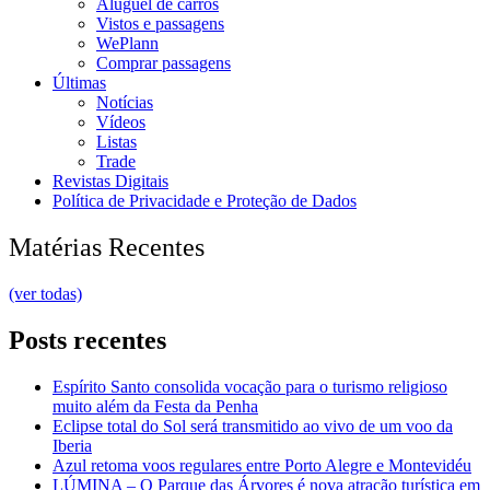
Aluguel de carros
Vistos e passagens
WePlann
Comprar passagens
Últimas
Notícias
Vídeos
Listas
Trade
Revistas Digitais
Política de Privacidade e Proteção de Dados
Matérias Recentes
(ver todas)
Posts recentes
Espírito Santo consolida vocação para o turismo religioso
muito além da Festa da Penha
Eclipse total do Sol será transmitido ao vivo de um voo da
Iberia
Azul retoma voos regulares entre Porto Alegre e Montevidéu
LÚMINA – O Parque das Árvores é nova atração turística em