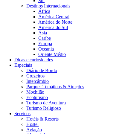
Sul
Destinos Internacionais
África
América Central
América do Norte
América do Sul
Ásia
Caribe
Europa
Oceania
Oriente Médio
Dicas e curiosidades
Especiais
Diário de Bordo
Cruzeiros
Intercâmbio
Parques Temáticos & Atrações
Mochilão
Ecoturismo
Turismo de Aventura
Turismo Religioso
Serviços
Hotéis & Resorts
Hostel
Aviação