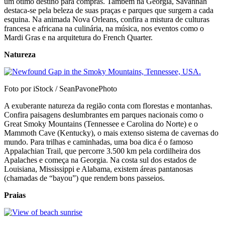
um ótimo destino para compras. Também na Georgia, Savannah
destaca-se pela beleza de suas praças e parques que surgem a cada
esquina. Na animada Nova Orleans, confira a mistura de culturas
francesa e africana na culinária, na música, nos eventos como o
Mardi Gras e na arquitetura do French Quarter.
Natureza
Foto por iStock / SeanPavonePhoto
A exuberante natureza da região conta com florestas e montanhas.
Confira paisagens deslumbrantes em parques nacionais como o
Great Smoky Mountains (Tennessee e Carolina do Norte) e o
Mammoth Cave (Kentucky), o mais extenso sistema de cavernas do
mundo. Para trilhas e caminhadas, uma boa dica é o famoso
Appalachian Trail, que percorre 3.500 km pela cordilheira dos
Apalaches e começa na Georgia. Na costa sul dos estados de
Louisiana, Mississippi e Alabama, existem áreas pantanosas
(chamadas de “bayou”) que rendem bons passeios.
Praias