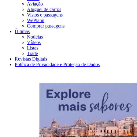
Aviação
Aluguel de carros
Vistos e passagens
WePlann
Comprar passagens
Últimas
Notícias
Vídeos
Listas
Trade
Revistas Digitais
Política de Privacidade e Proteção de Dados