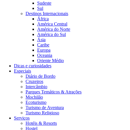
Sudeste
Sul
Destinos Internacionais
África
América Central
América do Norte
América do Sul
Ásia
Caribe
Europa
Oceania
Oriente Médio
Dicas e curiosidades
Especiais
Diário de Bordo
Cruzeiros
Intercâmbio
Parques Temáticos & Atrações
Mochilão
Ecoturismo
Turismo de Aventura
Turismo Religioso
Serviços
Hotéis & Resorts
Hostel