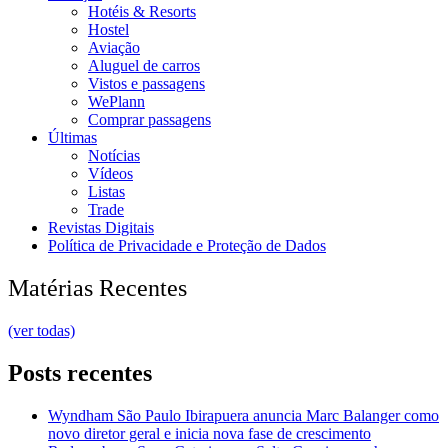
Hotéis & Resorts
Hostel
Aviação
Aluguel de carros
Vistos e passagens
WePlann
Comprar passagens
Últimas
Notícias
Vídeos
Listas
Trade
Revistas Digitais
Política de Privacidade e Proteção de Dados
Matérias Recentes
(ver todas)
Posts recentes
Wyndham São Paulo Ibirapuera anuncia Marc Balanger como
novo diretor geral e inicia nova fase de crescimento