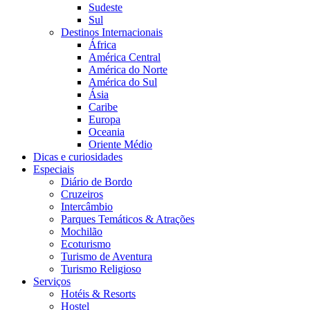
Sudeste
Sul
Destinos Internacionais
África
América Central
América do Norte
América do Sul
Ásia
Caribe
Europa
Oceania
Oriente Médio
Dicas e curiosidades
Especiais
Diário de Bordo
Cruzeiros
Intercâmbio
Parques Temáticos & Atrações
Mochilão
Ecoturismo
Turismo de Aventura
Turismo Religioso
Serviços
Hotéis & Resorts
Hostel