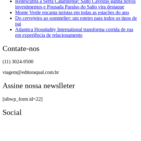
Redescubra a Serra Catarinense: Salto Caveiras ganha novos
investimentos e Pousada Paraíso do Salto vira destaque
Monte Verde encanta turistas em todas as estações do ano
Do cervejeiro ao sommelier: um roteiro para todos os tipos de
pai
Atlantica Hospitality International transforma corrida de rua
em experiência de relacionamento
Contate-nos
(11) 3024-9500
viagem@editoraqual.com.br
Assine nossa newslleter
[sibwp_form id=22]
Social