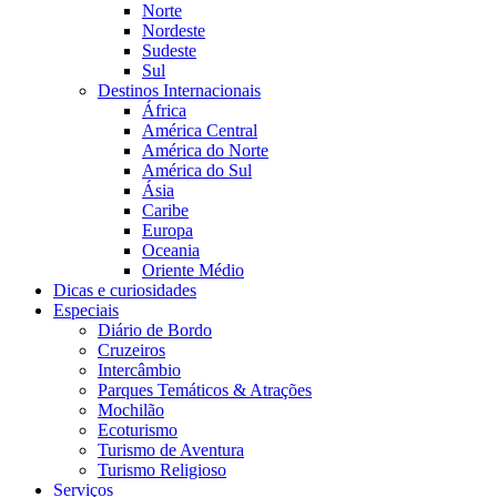
Norte
Nordeste
Sudeste
Sul
Destinos Internacionais
África
América Central
América do Norte
América do Sul
Ásia
Caribe
Europa
Oceania
Oriente Médio
Dicas e curiosidades
Especiais
Diário de Bordo
Cruzeiros
Intercâmbio
Parques Temáticos & Atrações
Mochilão
Ecoturismo
Turismo de Aventura
Turismo Religioso
Serviços