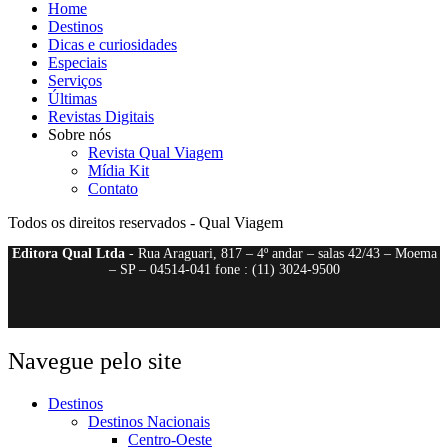
Home
Destinos
Dicas e curiosidades
Especiais
Serviços
Últimas
Revistas Digitais
Sobre nós
Revista Qual Viagem
Mídia Kit
Contato
Todos os direitos reservados - Qual Viagem
Editora Qual Ltda
- Rua Araguari, 817 – 4º andar – salas 42/43 – Moema
– SP – 04514-041 fone : (11) 3024-9500
Navegue pelo site
Destinos
Destinos Nacionais
Centro-Oeste