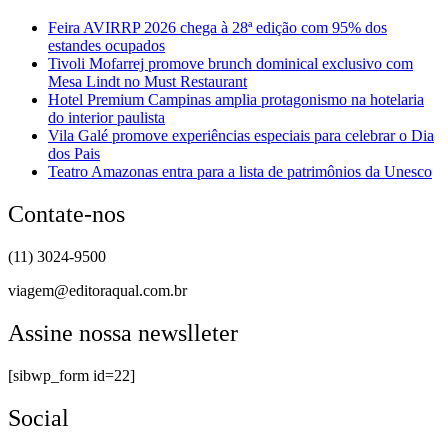
Feira AVIRRP 2026 chega à 28ª edição com 95% dos
estandes ocupados
Tivoli Mofarrej promove brunch dominical exclusivo com
Mesa Lindt no Must Restaurant
Hotel Premium Campinas amplia protagonismo na hotelaria
do interior paulista
Vila Galé promove experiências especiais para celebrar o Dia
dos Pais
Teatro Amazonas entra para a lista de patrimônios da Unesco
Contate-nos
(11) 3024-9500
viagem@editoraqual.com.br
Assine nossa newslleter
[sibwp_form id=22]
Social