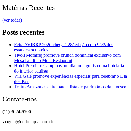
Matérias Recentes
(ver todas)
Posts recentes
Feira AVIRRP 2026 chega à 28ª edição com 95% dos
estandes ocupados
Tivoli Mofarrej promove brunch dominical exclusivo com
Mesa Lindt no Must Restaurant
Hotel Premium Campinas amplia protagonismo na hotelaria
do interior paulista
Vila Galé promove experiências especiais para celebrar o Dia
dos Pais
Teatro Amazonas entra para a lista de patrimônios da Unesco
Contate-nos
(11) 3024-9500
viagem@editoraqual.com.br