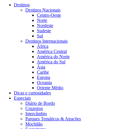
Destinos
Destinos Nacionais
Centro-Oeste
Norte
Nordeste
Sudeste
Sul
Destinos Internacionais
África
América Central
América do Norte
América do Sul
Ásia
Caribe
Europa
Oceania
Oriente Médio
Dicas e curiosidades
Especiais
Diário de Bordo
Cruzeiros
Intercâmbio
Parques Temáticos & Atrações
Mochilão