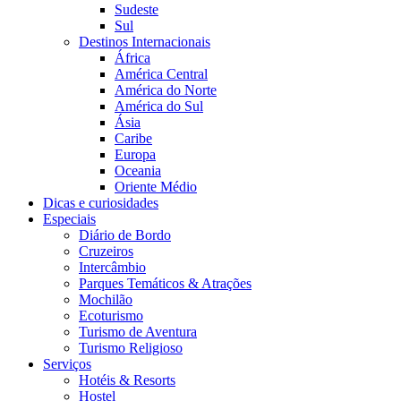
Sudeste
Sul
Destinos Internacionais
África
América Central
América do Norte
América do Sul
Ásia
Caribe
Europa
Oceania
Oriente Médio
Dicas e curiosidades
Especiais
Diário de Bordo
Cruzeiros
Intercâmbio
Parques Temáticos & Atrações
Mochilão
Ecoturismo
Turismo de Aventura
Turismo Religioso
Serviços
Hotéis & Resorts
Hostel