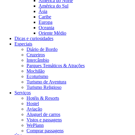
América do Norte
América do Sul
Ásia
Caribe
Europa
Oceania
Oriente Médio
Dicas e curiosidades
Especiais
Diário de Bordo
Cruzeiros
Intercâmbio
Parques Temáticos & Atrações
Mochilão
Ecoturismo
Turismo de Aventura
Turismo Religioso
Serviços
Hotéis & Resorts
Hostel
Aviação
Aluguel de carros
Vistos e passagens
WePlann
Comprar passagens