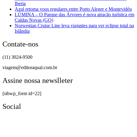
Iberia
Azul retoma voos regulares entre Porto Alegre e Montevidéu
LÚMINA – O Parque das Árvores é nova atração turística em
Caldas Novas (GO)
Norwegian Cruise Line leva viajantes para ver eclipse total na
Islândia
Contate-nos
(11) 3024-9500
viagem@editoraqual.com.br
Assine nossa newslleter
[sibwp_form id=22]
Social