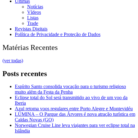
Últimas
Notícias
Vídeos
Listas
Trade
Revistas Digitais
Política de Privacidade e Proteção de Dados
Matérias Recentes
(ver todas)
Posts recentes
Espírito Santo consolida vocação para o turismo religioso
muito além da Festa da Penha
Eclipse total do Sol será transmitido ao vivo de um voo da
Iberia
Azul retoma voos regulares entre Porto Alegre e Montevidéu
LÚMINA – O Parque das Árvores é nova atração turística em
Caldas Novas (GO)
Norwegian Cruise Line leva viajantes para ver eclipse total na
Islândia