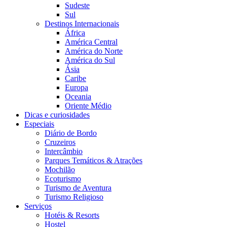
Sudeste
Sul
Destinos Internacionais
África
América Central
América do Norte
América do Sul
Ásia
Caribe
Europa
Oceania
Oriente Médio
Dicas e curiosidades
Especiais
Diário de Bordo
Cruzeiros
Intercâmbio
Parques Temáticos & Atrações
Mochilão
Ecoturismo
Turismo de Aventura
Turismo Religioso
Serviços
Hotéis & Resorts
Hostel