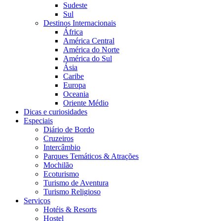
Sudeste
Sul
Destinos Internacionais
África
América Central
América do Norte
América do Sul
Ásia
Caribe
Europa
Oceania
Oriente Médio
Dicas e curiosidades
Especiais
Diário de Bordo
Cruzeiros
Intercâmbio
Parques Temáticos & Atrações
Mochilão
Ecoturismo
Turismo de Aventura
Turismo Religioso
Serviços
Hotéis & Resorts
Hostel