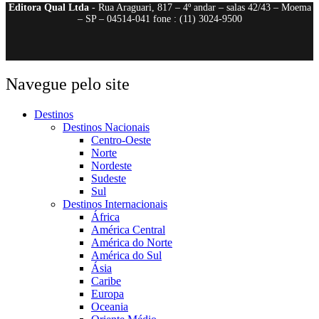
Editora Qual Ltda
- Rua Araguari, 817 – 4º andar – salas 42/43 – Moema
– SP – 04514-041 fone : (11) 3024-9500
Navegue pelo site
Destinos
Destinos Nacionais
Centro-Oeste
Norte
Nordeste
Sudeste
Sul
Destinos Internacionais
África
América Central
América do Norte
América do Sul
Ásia
Caribe
Europa
Oceania