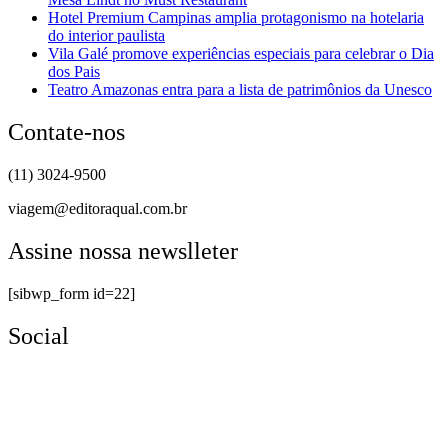
Hotel Premium Campinas amplia protagonismo na hotelaria
do interior paulista
Vila Galé promove experiências especiais para celebrar o Dia
dos Pais
Teatro Amazonas entra para a lista de patrimônios da Unesco
Contate-nos
(11) 3024-9500
viagem@editoraqual.com.br
Assine nossa newslleter
[sibwp_form id=22]
Social