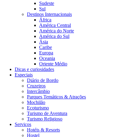
Sudeste
Sul
Destinos Internacionais
África
América Central
América do Norte
América do Sul
Ásia
Caribe
Europa
Oceania
Oriente Médio
Dicas e curiosidades
Especiais
Diário de Bordo
Cruzeiros
Intercâmbio
Parques Temáticos & Atrações
Mochilão
Ecoturismo
Turismo de Aventura
Turismo Religioso
Serviços
Hotéis & Resorts
Hostel