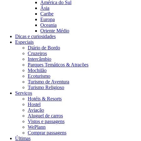
América do Sul
Ásia
Caribe
Europa
Oceania
Oriente Médio
Dicas e curiosidades
Especiais
Diário de Bordo
Cruzeiros
Intercâmbio
Parques Temáticos & Atrações
Mochilão
Ecoturismo
Turismo de Aventura
Turismo Religioso
Serviços
Hotéis & Resorts
Hostel
Aviação
Aluguel de carros
Vistos e passagens
WePlann
Comprar passagens
Últimas