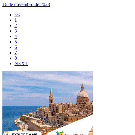
16 de novembro de 2023
<<
1
2
3
4
5
6
7
8
NEXT