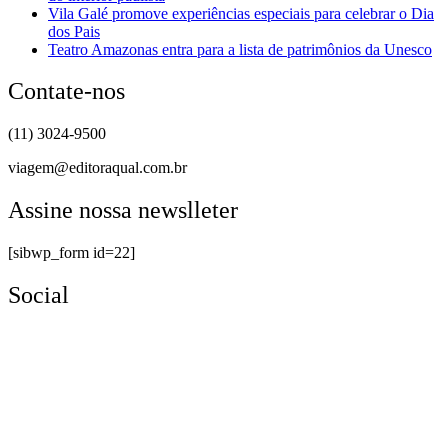
Vila Galé promove experiências especiais para celebrar o Dia
dos Pais
Teatro Amazonas entra para a lista de patrimônios da Unesco
Contate-nos
(11) 3024-9500
viagem@editoraqual.com.br
Assine nossa newslleter
[sibwp_form id=22]
Social