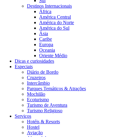
Sul
Destinos Internacionais
África
América Central
América do Norte
América do Sul
Ásia
Caribe
Europa
Oceania
Oriente Médio
Dicas e curiosidades
Especiais
Diário de Bordo
Cruzeiros
Intercâmbio
Parques Temáticos & Atrações
Mochilão
Ecoturismo
Turismo de Aventura
Turismo Religioso
Serviços
Hotéis & Resorts
Hostel
Aviação