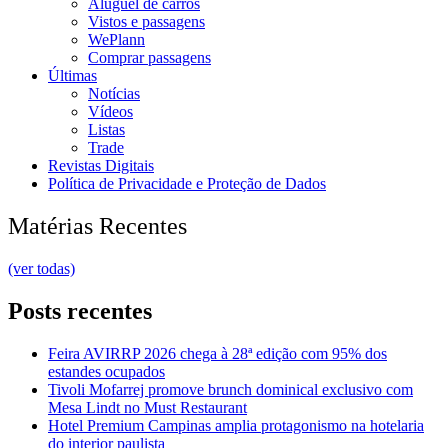
Aluguel de carros
Vistos e passagens
WePlann
Comprar passagens
Últimas
Notícias
Vídeos
Listas
Trade
Revistas Digitais
Política de Privacidade e Proteção de Dados
Matérias Recentes
(ver todas)
Posts recentes
Feira AVIRRP 2026 chega à 28ª edição com 95% dos
estandes ocupados
Tivoli Mofarrej promove brunch dominical exclusivo com
Mesa Lindt no Must Restaurant
Hotel Premium Campinas amplia protagonismo na hotelaria
do interior paulista