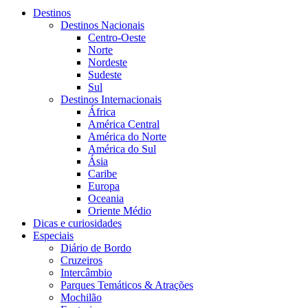
Destinos
Destinos Nacionais
Centro-Oeste
Norte
Nordeste
Sudeste
Sul
Destinos Internacionais
África
América Central
América do Norte
América do Sul
Ásia
Caribe
Europa
Oceania
Oriente Médio
Dicas e curiosidades
Especiais
Diário de Bordo
Cruzeiros
Intercâmbio
Parques Temáticos & Atrações
Mochilão