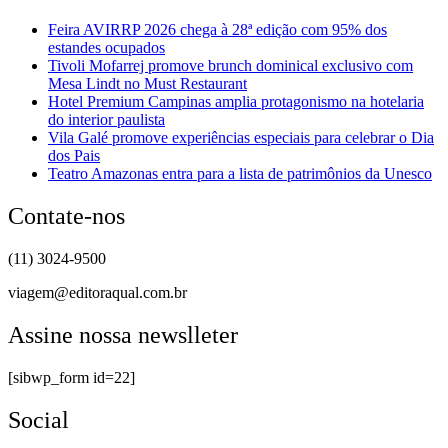
Feira AVIRRP 2026 chega à 28ª edição com 95% dos
estandes ocupados
Tivoli Mofarrej promove brunch dominical exclusivo com
Mesa Lindt no Must Restaurant
Hotel Premium Campinas amplia protagonismo na hotelaria
do interior paulista
Vila Galé promove experiências especiais para celebrar o Dia
dos Pais
Teatro Amazonas entra para a lista de patrimônios da Unesco
Contate-nos
(11) 3024-9500
viagem@editoraqual.com.br
Assine nossa newslleter
[sibwp_form id=22]
Social