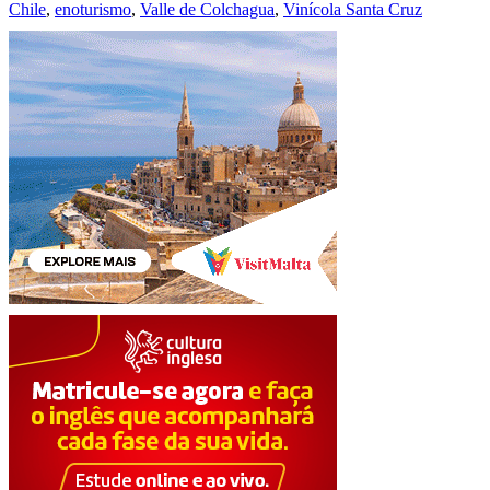
Chile
,
enoturismo
,
Valle de Colchagua
,
Vinícola Santa Cruz