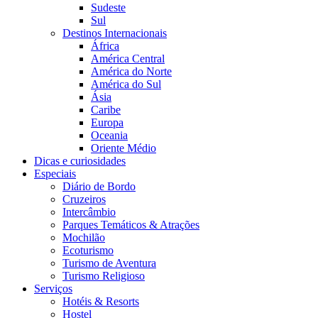
Sudeste
Sul
Destinos Internacionais
África
América Central
América do Norte
América do Sul
Ásia
Caribe
Europa
Oceania
Oriente Médio
Dicas e curiosidades
Especiais
Diário de Bordo
Cruzeiros
Intercâmbio
Parques Temáticos & Atrações
Mochilão
Ecoturismo
Turismo de Aventura
Turismo Religioso
Serviços
Hotéis & Resorts
Hostel