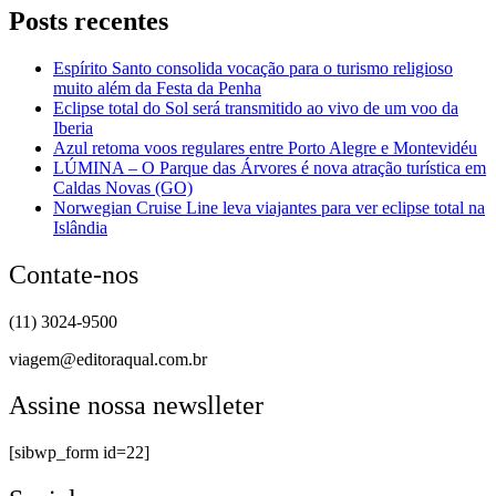
Posts recentes
Espírito Santo consolida vocação para o turismo religioso
muito além da Festa da Penha
Eclipse total do Sol será transmitido ao vivo de um voo da
Iberia
Azul retoma voos regulares entre Porto Alegre e Montevidéu
LÚMINA – O Parque das Árvores é nova atração turística em
Caldas Novas (GO)
Norwegian Cruise Line leva viajantes para ver eclipse total na
Islândia
Contate-nos
(11) 3024-9500
viagem@editoraqual.com.br
Assine nossa newslleter
[sibwp_form id=22]