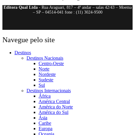
Editora Qual Ltda
- Rua Araguari, 817 – 4º andar – salas 42/43 – Moema
– SP – 04514-041 fone : (11) 3024-9500
Navegue pelo site
Destinos
Destinos Nacionais
Centro-Oeste
Norte
Nordeste
Sudeste
Sul
Destinos Internacionais
África
América Central
América do Norte
América do Sul
Ásia
Caribe
Europa
Oceania