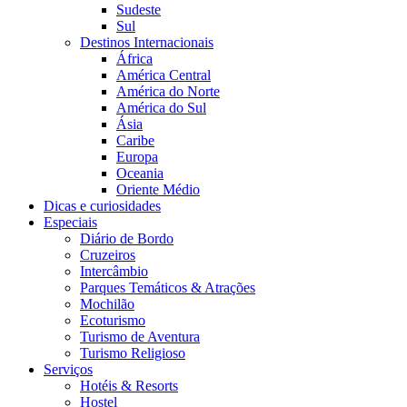
Sudeste
Sul
Destinos Internacionais
África
América Central
América do Norte
América do Sul
Ásia
Caribe
Europa
Oceania
Oriente Médio
Dicas e curiosidades
Especiais
Diário de Bordo
Cruzeiros
Intercâmbio
Parques Temáticos & Atrações
Mochilão
Ecoturismo
Turismo de Aventura
Turismo Religioso
Serviços
Hotéis & Resorts
Hostel