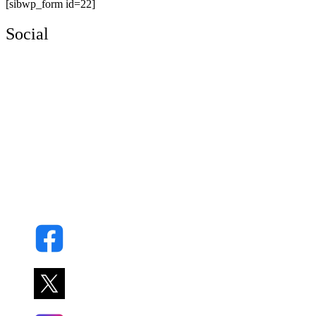
[sibwp_form id=22]
Social