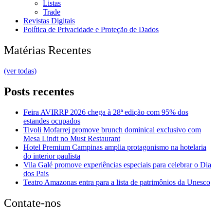
Listas
Trade
Revistas Digitais
Política de Privacidade e Proteção de Dados
Matérias Recentes
(ver todas)
Posts recentes
Feira AVIRRP 2026 chega à 28ª edição com 95% dos
estandes ocupados
Tivoli Mofarrej promove brunch dominical exclusivo com
Mesa Lindt no Must Restaurant
Hotel Premium Campinas amplia protagonismo na hotelaria
do interior paulista
Vila Galé promove experiências especiais para celebrar o Dia
dos Pais
Teatro Amazonas entra para a lista de patrimônios da Unesco
Contate-nos