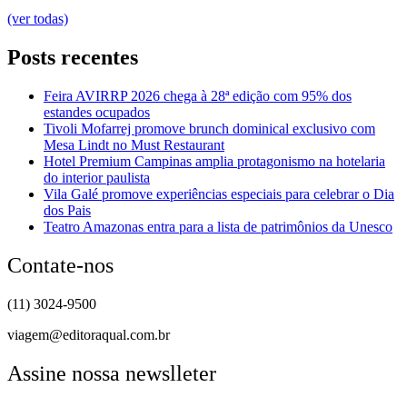
(ver todas)
Posts recentes
Feira AVIRRP 2026 chega à 28ª edição com 95% dos
estandes ocupados
Tivoli Mofarrej promove brunch dominical exclusivo com
Mesa Lindt no Must Restaurant
Hotel Premium Campinas amplia protagonismo na hotelaria
do interior paulista
Vila Galé promove experiências especiais para celebrar o Dia
dos Pais
Teatro Amazonas entra para a lista de patrimônios da Unesco
Contate-nos
(11) 3024-9500
viagem@editoraqual.com.br
Assine nossa newslleter