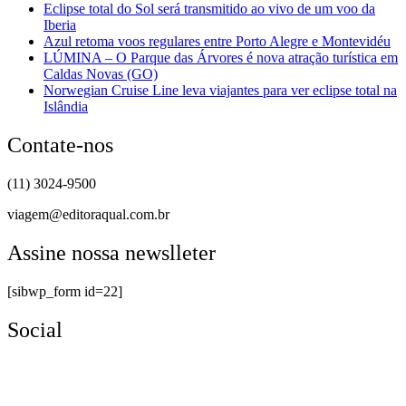
Eclipse total do Sol será transmitido ao vivo de um voo da
Iberia
Azul retoma voos regulares entre Porto Alegre e Montevidéu
LÚMINA – O Parque das Árvores é nova atração turística em
Caldas Novas (GO)
Norwegian Cruise Line leva viajantes para ver eclipse total na
Islândia
Contate-nos
(11) 3024-9500
viagem@editoraqual.com.br
Assine nossa newslleter
[sibwp_form id=22]
Social