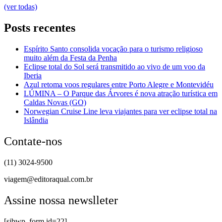
(ver todas)
Posts recentes
Espírito Santo consolida vocação para o turismo religioso
muito além da Festa da Penha
Eclipse total do Sol será transmitido ao vivo de um voo da
Iberia
Azul retoma voos regulares entre Porto Alegre e Montevidéu
LÚMINA – O Parque das Árvores é nova atração turística em
Caldas Novas (GO)
Norwegian Cruise Line leva viajantes para ver eclipse total na
Islândia
Contate-nos
(11) 3024-9500
viagem@editoraqual.com.br
Assine nossa newslleter
[sibwp_form id=22]