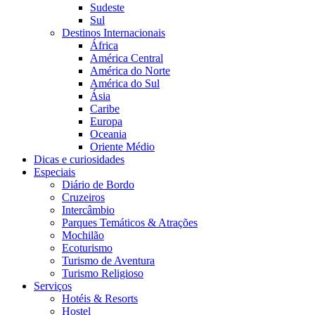
Sudeste
Sul
Destinos Internacionais
África
América Central
América do Norte
América do Sul
Ásia
Caribe
Europa
Oceania
Oriente Médio
Dicas e curiosidades
Especiais
Diário de Bordo
Cruzeiros
Intercâmbio
Parques Temáticos & Atrações
Mochilão
Ecoturismo
Turismo de Aventura
Turismo Religioso
Serviços
Hotéis & Resorts
Hostel