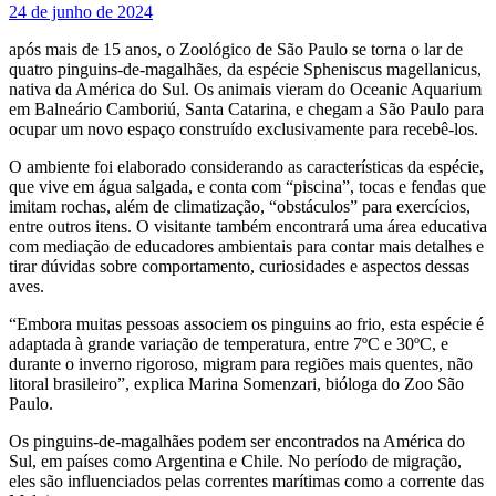
24 de junho de 2024
após mais de 15 anos, o Zoológico de São Paulo se torna o lar de
quatro pinguins-de-magalhães, da espécie Spheniscus magellanicus,
nativa da América do Sul. Os animais vieram do Oceanic Aquarium
em Balneário Camboriú, Santa Catarina, e chegam a São Paulo para
ocupar um novo espaço construído exclusivamente para recebê-los.
O ambiente foi elaborado considerando as características da espécie,
que vive em água salgada, e conta com “piscina”, tocas e fendas que
imitam rochas, além de climatização, “obstáculos” para exercícios,
entre outros itens. O visitante também encontrará uma área educativa
com mediação de educadores ambientais para contar mais detalhes e
tirar dúvidas sobre comportamento, curiosidades e aspectos dessas
aves.
“Embora muitas pessoas associem os pinguins ao frio, esta espécie é
adaptada à grande variação de temperatura, entre 7ºC e 30ºC, e
durante o inverno rigoroso, migram para regiões mais quentes, não
litoral brasileiro”, explica Marina Somenzari, bióloga do Zoo São
Paulo.
Os pinguins-de-magalhães podem ser encontrados na América do
Sul, em países como Argentina e Chile. No período de migração,
eles são influenciados pelas correntes marítimas como a corrente das