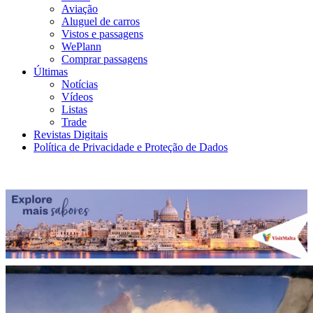
Aviação
Aluguel de carros
Vistos e passagens
WePlann
Comprar passagens
Últimas
Notícias
Vídeos
Listas
Trade
Revistas Digitais
Política de Privacidade e Proteção de Dados