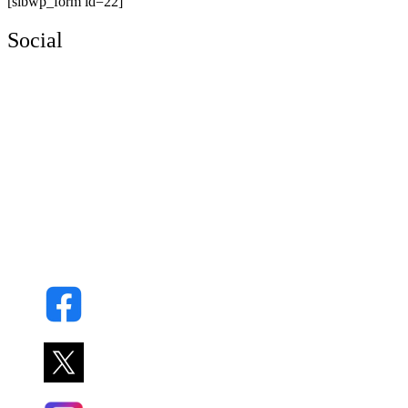
[sibwp_form id=22]
Social