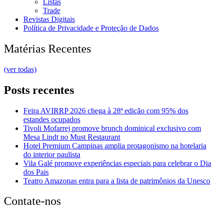
Listas
Trade
Revistas Digitais
Política de Privacidade e Proteção de Dados
Matérias Recentes
(ver todas)
Posts recentes
Feira AVIRRP 2026 chega à 28ª edição com 95% dos
estandes ocupados
Tivoli Mofarrej promove brunch dominical exclusivo com
Mesa Lindt no Must Restaurant
Hotel Premium Campinas amplia protagonismo na hotelaria
do interior paulista
Vila Galé promove experiências especiais para celebrar o Dia
dos Pais
Teatro Amazonas entra para a lista de patrimônios da Unesco
Contate-nos