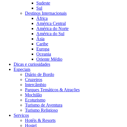
Sudeste
Sul
Destinos Internacionais
África
América Central
América do Norte
América do Sul
Ásia
Caribe
Europa
Oceania
Oriente Médio
Dicas e curiosidades
Especiais
Diário de Bordo
Cruzeiros
Intercâmbio
Parques Temáticos & Atrações
Mochilão
Ecoturismo
Turismo de Aventura
Turismo Religioso
Serviços
Hotéis & Resorts
Hostel