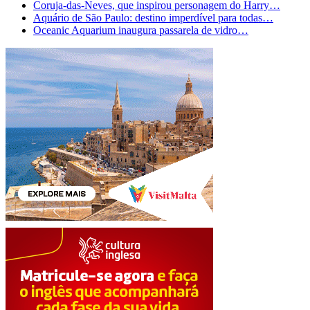
Coruja-das-Neves, que inspirou personagem do Harry…
Aquário de São Paulo: destino imperdível para todas…
Oceanic Aquarium inaugura passarela de vidro…