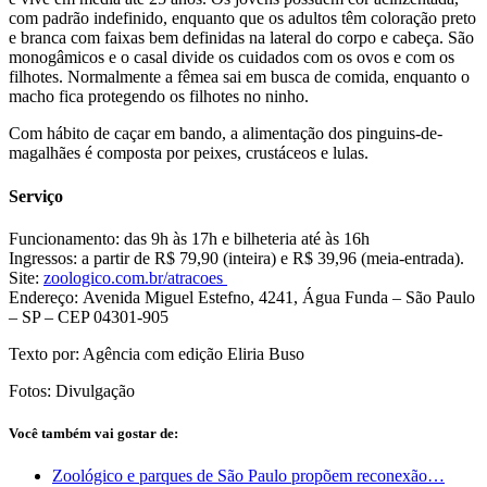
com padrão indefinido, enquanto que os adultos têm coloração preto
e branca com faixas bem definidas na lateral do corpo e cabeça. São
monogâmicos e o casal divide os cuidados com os ovos e com os
filhotes. Normalmente a fêmea sai em busca de comida, enquanto o
macho fica protegendo os filhotes no ninho.
Com hábito de caçar em bando, a alimentação dos pinguins-de-
magalhães é composta por peixes, crustáceos e lulas.
Serviço
Funcionamento: das 9h às 17h e bilheteria até às 16h
Ingressos: a partir de R$ 79,90 (inteira) e R$ 39,96 (meia-entrada).
Site:
zoologico.com.br/atracoes
Endereço: Avenida Miguel Estefno, 4241, Água Funda – São Paulo
– SP – CEP 04301-905
Texto por: Agência com edição Eliria Buso
Fotos: Divulgação
Você também vai gostar de:
Zoológico e parques de São Paulo propõem reconexão…