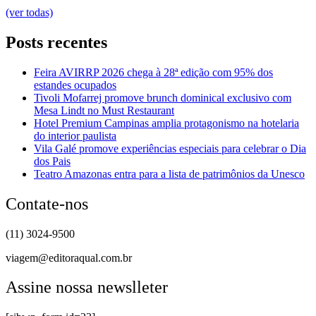
(ver todas)
Posts recentes
Feira AVIRRP 2026 chega à 28ª edição com 95% dos
estandes ocupados
Tivoli Mofarrej promove brunch dominical exclusivo com
Mesa Lindt no Must Restaurant
Hotel Premium Campinas amplia protagonismo na hotelaria
do interior paulista
Vila Galé promove experiências especiais para celebrar o Dia
dos Pais
Teatro Amazonas entra para a lista de patrimônios da Unesco
Contate-nos
(11) 3024-9500
viagem@editoraqual.com.br
Assine nossa newslleter