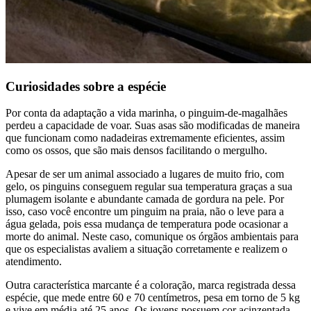
Curiosidades sobre a espécie
Por conta da adaptação a vida marinha, o pinguim-de-magalhães
perdeu a capacidade de voar. Suas asas são modificadas de maneira
que funcionam como nadadeiras extremamente eficientes, assim
como os ossos, que são mais densos facilitando o mergulho.
Apesar de ser um animal associado a lugares de muito frio, com
gelo, os pinguins conseguem regular sua temperatura graças a sua
plumagem isolante e abundante camada de gordura na pele. Por
isso, caso você encontre um pinguim na praia, não o leve para a
água gelada, pois essa mudança de temperatura pode ocasionar a
morte do animal. Neste caso, comunique os órgãos ambientais para
que os especialistas avaliem a situação corretamente e realizem o
atendimento.
Outra característica marcante é a coloração, marca registrada dessa
espécie, que mede entre 60 e 70 centímetros, pesa em torno de 5 kg
e vive em média até 25 anos. Os jovens possuem cor acinzentada,