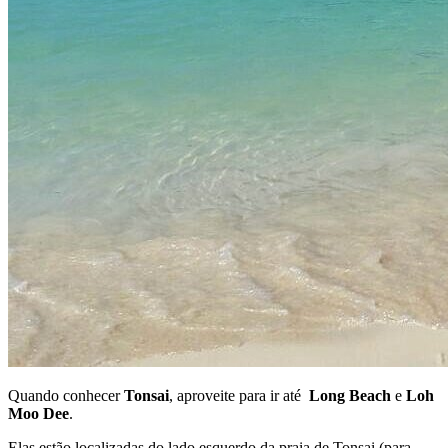
Quando conhecer
Tonsai
, aproveite para ir até
Long Beach
e
Loh
Moo Dee
.
Elas estão localizadas do lado esquerdo da praia de Tonsai (para