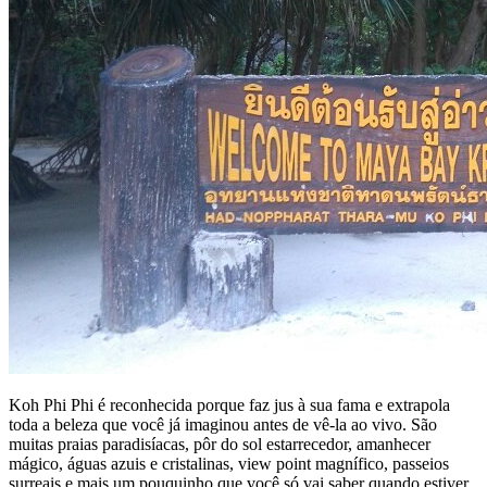
Koh Phi Phi é reconhecida porque faz jus à sua fama e extrapola
toda a beleza que você já imaginou antes de vê-la ao vivo. São
muitas praias paradisíacas, pôr do sol estarrecedor, amanhecer
mágico, águas azuis e cristalinas, view point magnífico, passeios
surreais e mais um pouquinho que você só vai saber quando estiver