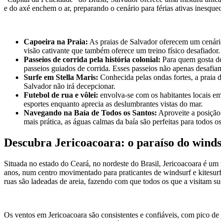
e do axé enchem o ar, preparando o cenário para férias ativas inesquec
Capoeira na Praia:
As praias de Salvador oferecem um cenário 
visão cativante que também oferece um treino físico desafiador.
Passeios de corrida pela história colonial:
Para quem gosta de
passeios guiados de corrida. Esses passeios não apenas desafi
Surfe em Stella Maris:
Conhecida pelas ondas fortes, a praia d
Salvador não irá decepcionar.
Futebol de rua e vôlei:
envolva-se com os habitantes locais em
esportes enquanto aprecia as deslumbrantes vistas do mar.
Navegando na Baía de Todos os Santos:
Aproveite a posição
mais prática, as águas calmas da baía são perfeitas para todos os
Descubra Jericoacoara: o paraíso do winds
Situada no estado do Ceará, no nordeste do Brasil, Jericoacoara é um 
anos, num centro movimentado para praticantes de windsurf e kitesurf
ruas são ladeadas de areia, fazendo com que todos os que a visitam s
Os ventos em Jericoacoara são consistentes e confiáveis, com pico de