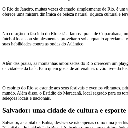
O Rio de Janeiro, muitas vezes chamado simplesmente de Rio, é um te
oferece uma mistura dinâmica de beleza natural, riqueza cultural e fe
No coração do fascínio do Rio está a famosa praia de Copacabana, um l
futebol locais ou simplesmente aproveitar o sol enquanto apreciam a v
suas habilidades contra as ondas do Atlântico.
Além das praias, as montanhas arborizadas do Rio oferecem um playgro
da cidade e da baía. Para quem gosta de adrenalina, o vôo livre da Pe
O espírito do Rio se estende aos seus festivais e eventos vibrantes, p
mundo. Além disso, o Estádio do Maracanã, local sagrado para os torc
seleções locais e nacionais.
Salvador: uma cidade de cultura e esporte
Salvador, a capital da Bahia, destaca-se não apenas como uma joia h
“Capital da Felicidade” do Brasil, Salvador oferece uma mistura única