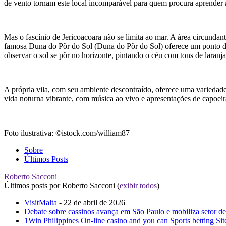
de vento tornam este local incomparável para quem procura aprender a
Mas o fascínio de Jericoacoara não se limita ao mar. A área circundan
famosa Duna do Pôr do Sol (Duna do Pôr do Sol) oferece um ponto de 
observar o sol se pôr no horizonte, pintando o céu com tons de laranja
A própria vila, com seu ambiente descontraído, oferece uma variedade
vida noturna vibrante, com música ao vivo e apresentações de capoeir
Foto ilustrativa: ©istock.com/william87
Sobre
Últimos Posts
Roberto Sacconi
Últimos posts por Roberto Sacconi
(
exibir todos
)
VisitMalta
- 22 de abril de 2026
Debate sobre cassinos avança em São Paulo e mobiliza setor de
1Win Philippines On-line casino and you can Sports betting Sit