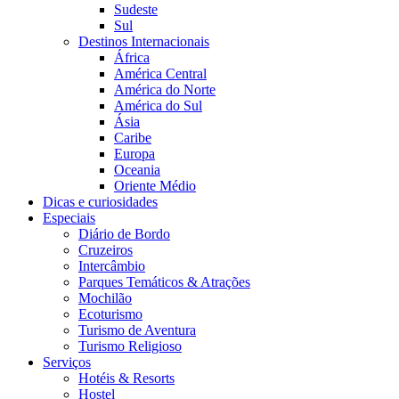
Sudeste
Sul
Destinos Internacionais
África
América Central
América do Norte
América do Sul
Ásia
Caribe
Europa
Oceania
Oriente Médio
Dicas e curiosidades
Especiais
Diário de Bordo
Cruzeiros
Intercâmbio
Parques Temáticos & Atrações
Mochilão
Ecoturismo
Turismo de Aventura
Turismo Religioso
Serviços
Hotéis & Resorts
Hostel