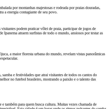
embalada por montanhas majestosas e rodeada por praias douradas,
tra a energia contagiante de seu povo.
isitantes podem praticar vôlei de praia, participar de jogos de
de Ipanema atraem surfistas de todo o mundo, ansiosos por testar as
Tijuca, a maior floresta urbana do mundo, revelam vistas panorâmicas
espetacular.
 samba e festividades que atrai visitantes de todos os cantos do
lhor no futebol brasileiro, mostrando a paixão e o talento das
rte e também para quem busca cultura. Muitas vezes chamada de
rresistível. Esta cidade é um lugar onde os ritmos pulsantes do samba