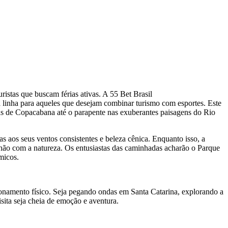
uristas que buscam férias ativas. A 55 Bet Brasil
a linha para aqueles que desejam combinar turismo com esportes. Este
adas de Copacabana até o parapente nas exuberantes paisagens do Rio
ças aos seus ventos consistentes e beleza cênica. Enquanto isso, a
hão com a natureza. Os entusiastas das caminhadas acharão o Parque
micos.
icionamento físico. Seja pegando ondas em Santa Catarina, explorando a
isita seja cheia de emoção e aventura.