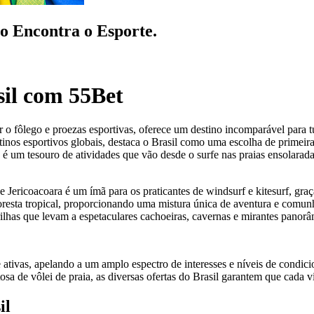
o Encontra o Esporte.
sil com 55Bet
ar o fôlego e proezas esportivas, oferece um destino incomparável para t
tinos esportivos globais, destaca o Brasil como uma escolha de primeir
l, é um tesouro de atividades que vão desde o surfe nas praias ensolar
de Jericoacoara é um ímã para os praticantes de windsurf e kitesurf, gra
resta tropical, proporcionando uma mistura única de aventura e comun
rilhas que levam a espetaculares cachoeiras, cavernas e mirantes panorâ
is e ativas, apelando a um amplo espectro de interesses e níveis de cond
sa de vôlei de praia, as diversas ofertas do Brasil garantem que cada v
il