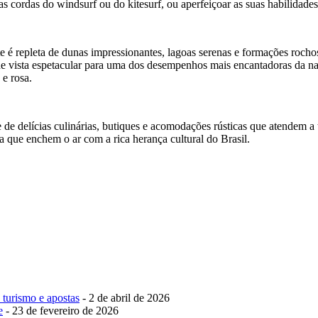
s cordas do windsurf ou do kitesurf, ou aperfeiçoar as suas habilidade
te é repleta de dunas impressionantes, lagoas serenas e formações roch
vista espetacular para uma dos desempenhos mais encantadoras da natur
 e rosa.
 de delícias culinárias, butiques e acomodações rústicas que atendem 
a que enchem o ar com a rica herança cultural do Brasil.
 turismo e apostas
- 2 de abril de 2026
e
- 23 de fevereiro de 2026