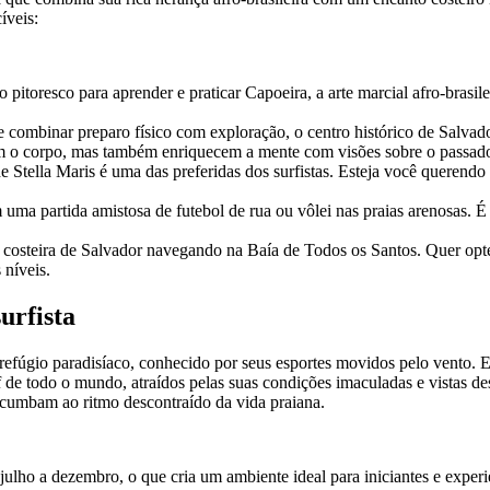
íveis:
pitoresco para aprender e praticar Capoeira, a arte marcial afro-bras
 combinar preparo físico com exploração, o centro histórico de Salv
am o corpo, mas também enriquecem a mente com visões sobre o passado
e Stella Maris é uma das preferidas dos surfistas. Esteja você querendo
 uma partida amistosa de futebol de rua ou vôlei nas praias arenosas. 
 costeira de Salvador navegando na Baía de Todos os Santos. Quer opt
 níveis.
urfista
refúgio paradisíaco, conhecido por seus esportes movidos pelo vento. Es
 de todo o mundo, atraídos pelas suas condições imaculadas e vistas de
ucumbam ao ritmo descontraído da vida praiana.
 julho a dezembro, o que cria um ambiente ideal para iniciantes e expe