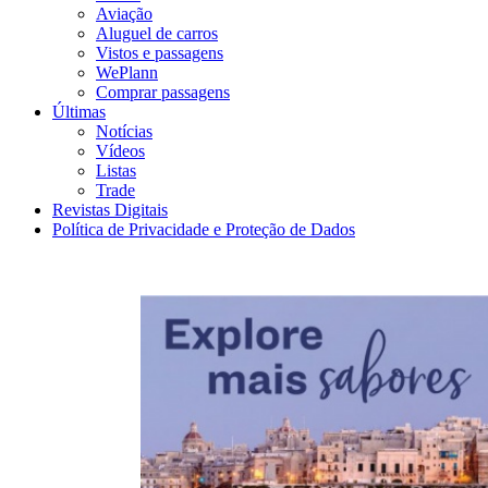
Aviação
Aluguel de carros
Vistos e passagens
WePlann
Comprar passagens
Últimas
Notícias
Vídeos
Listas
Trade
Revistas Digitais
Política de Privacidade e Proteção de Dados