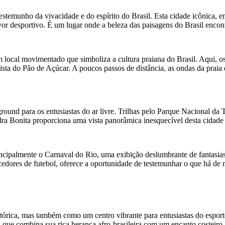
stemunho da vivacidade e do espírito do Brasil. Esta cidade icônica, 
rvor desportivo. É um lugar onde a beleza das paisagens do Brasil encon
ocal movimentado que simboliza a cultura praiana do Brasil. Aqui, os v
ista do Pão de Açúcar. A poucos passos de distância, as ondas da praia 
und para os entusiastas do ar livre. Trilhas pelo Parque Nacional da 
dra Bonita proporciona uma vista panorâmica inesquecível desta cidade 
rincipalmente o Carnaval do Rio, uma exibição deslumbrante de fantasias,
edores de futebol, oferece a oportunidade de testemunhar o que há de me
istórica, mas também como um centro vibrante para entusiastas do espo
 que combina sua rica herança afro-brasileira com um encanto costeiro i