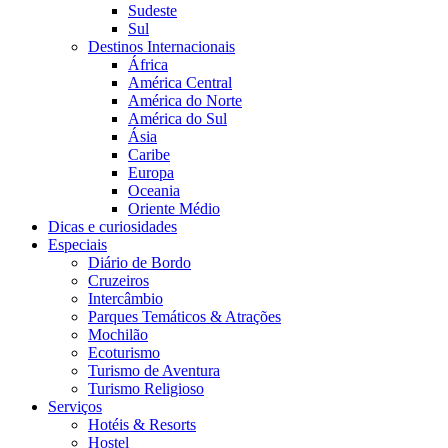
Sudeste
Sul
Destinos Internacionais
África
América Central
América do Norte
América do Sul
Ásia
Caribe
Europa
Oceania
Oriente Médio
Dicas e curiosidades
Especiais
Diário de Bordo
Cruzeiros
Intercâmbio
Parques Temáticos & Atrações
Mochilão
Ecoturismo
Turismo de Aventura
Turismo Religioso
Serviços
Hotéis & Resorts
Hostel