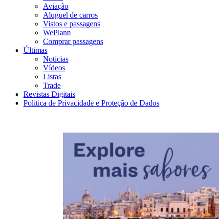
Aviação
Aluguel de carros
Vistos e passagens
WePlann
Comprar passagens
Últimas
Notícias
Vídeos
Listas
Trade
Revistas Digitais
Política de Privacidade e Proteção de Dados